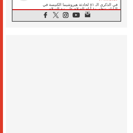
في الذكرى الـ ٨١ لحادثة هيروشيما الكنيسة في
اليابان تنظم ١٠ أيام للصلاة على نية السلام
07.08.2026
الكنيسة في الأوروغواي: زيارة البابا ستعزز
الإيمان والرجاء
06.08.2026
الاجتماع الشهري للمطارنة الموارنة
06.08.2026
الكاردينال روسي: زيارة البابا لاوُن إلى الأرجنتين
هي تكريم للبابا فرنسيس
06.08.2026
زيارة البابا إلى البيرو ستكون زمن نعمة ومصالحة
ورجاء
06.08.2026
الكاردينال بارولين في المكسيك: علينا أن نكون
حاضرين إلى جانب المهمشين والمهاجرين
والأجانب
06.08.2026
البابا لاوُن الرابع عشر للشباب في أسيزي:
"أوروبا والعالم يبحثان اليوم عن قديسين جُدد
فيكم"