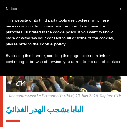
AR
Notice
x
This website or its third party tools use cookies, which are
necessary to its functioning and required to achieve the
,
باباوات
وثائق
purposes illustrated in the cookie policy. If you want to know
more or withdraw your consent to all or some of the cookies,
please refer to the
cookie policy
.
By closing this banner, scrolling this page, clicking a link or
continuing to browse otherwise, you agree to the use of cookies.
Rencontre Avec Le Personnel Du PAM, 13 Juin 2016, Capture CTV
البابا يشجب الهدر الغذائيّ