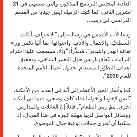
العادية لمجلس البرنامج المذكور، والتي ستنتهي في 21
تشرين الثاني، كما كتبته الزميلة إيلين جينابا من القسم
الفرنسي في زينيت.
ودعا الأب الأقدس في رسالته إلى “الاعتراف بآليّات
السطحيّة والإهمال والأنانية واحتوائها، بما أنّها تكمن وراء
ثقافة الهدر والتبذير”، مُحذِّراً: “وإلّا، سيصعب علينا احترام
التزامات اتّفاق باريس حول التغيير المناخي، وتحقيق
أهداف التطوّر المستدام لجدول أعمال الأمم المتحدة
للعام 2030”.
كما وأشار الحبر الأعظم إلى أنّه في العديد من الأمكنة،
“ليس لإخوتنا وأخواتنا غذاء كاف وصحي، فيما في أمكنة
أخرى، يتمّ رمي الطعام”، قائلاً إنّ العائلات والمدارس
ووسائل التواصل لديها مهمّة كبيرة في هذا المجال، إذ
يمكنها أن تُجري حملات توعية حيال الموضوع.