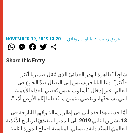
فريق زينيت
باباوات
,
وثائق
NOVEMBER 19, 2019 13:20
W
M
F
T
S
h
e
a
w
h
a
s
c
i
a
t
s
e
t
r
Share this Entry
s
e
b
t
e
A
n
o
e
p
g
o
r
شاجِباً “ظاهرة الهدر الغذائيّ الذي يُثقل ضميرنا أكثر
p
e
k
r
فأكثر”، دعا البابا فرنسيس إلى النضال ضدّ الجوع في
العالم، عبر إدخال “أسلوب عيش يُعطي للغذاء الأهمية
التي يستحقّها، ويقضي بتثمين ما تُعطينا إيّاه الأرض أمّنا”.
أمّا حديثه هذا فقد أتى في إطار رسالة وجّهها البارحة في
18 تشرين الثاني 2019 إلى المدير التنفيذيّ لبرنامج الأغذية
العالميّ السيّد دايفد بيسلي، لمناسبة افتتاح الدورة الثانية