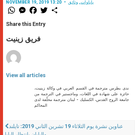
باباوات
,
وثائق
NOVEMBER 19, 2019 13:20
W
M
F
T
S
h
e
a
w
h
a
s
c
i
a
t
s
e
t
r
Share this Entry
s
e
b
t
e
A
n
o
e
p
g
o
r
فريق زينيت
p
e
k
r
View all articles
ندى بطرس مترجمة في القسم العربي في وكالة زينيت،
حائزة على شهادة في اللغات، وماجستير في الترجمة من
جامعة الروح القدس، الكسليك - لبنان مترجمة محلّفة لدى
المحاكم
عناوين نشرة يوم الثلاثاء 19 تشرين الثاني 2019: تايلند
واليابان بانتظار البابا