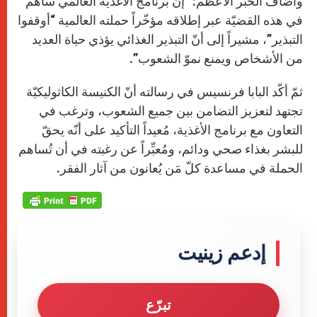
وأضاف الحبر الأعظم: “إنّ برنامج الأغذية العالمي ساهم
في هذه القضيّة عبر إطلاقه مؤخّراً حملته العالمية “أوقفوا
التبذير”، مشيراً إلى أنّ التبذير الغذائي يؤذي حياة العديد
من الأشخاص ويمنع نموّ الشعوب”.
ثمّ أكّد البابا فرنسيس في رسالته أنّ الكنيسة الكاثوليكيّة
تجتهد لتعزيز التضامن بين جميع الشعوب، وترغب في
التعاون مع برنامج الأغذية، مُعيداً التأكيد على أنّه يحقّ
للبشر بغذاء صحي ودائم، ومُعبِّراً عن رغبته في أن تُساهم
الحملة في مساعدة كلّ مَن يُعانون من آثار الفقر.
إدعم زينيت
تبرّع