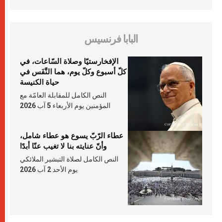
البابا فرنسيس
الإفخارستيّا وصلاة السّاعات، في
كلّ أسبوع وكلّ يوم، هما النَّفَس في
حياة الكنيسة
النص الكامل للمقابلة العامّة مع
المؤمنين يوم الأربعاء 5 آب 2026
عطاء الرّبّ يسوع هو عطاء شامل،
وأنّ عنايته بنا لا تغيب عنّا أبدًا
النص الكامل لصلاة التبشير الملائكي
يوم الأحد 2 آب 2026