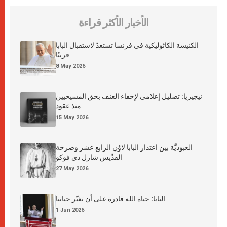
الأخبار الأكثر قراءة
الكنيسة الكاثوليكية في فرنسا تستعدّ لاستقبال البابا
قريبًا
8 May 2026
نيجيريا: تضليل إعلامي لإخفاء العنف بحق المسيحيين
منذ عقود
15 May 2026
العبوديَّة بين اعتذار البابا لاوُن الرابع عشر وصرخة
القدِّيس شارل دي فوكو
27 May 2026
البابا: حياة الله قادرة على أن تغيّر حياتنا
1 Jun 2026