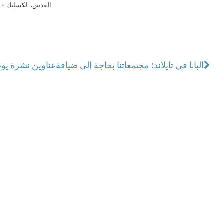
القدس، الكسليك - ل
البابا في تايلاند: مجتمعاتنا بحاجة إلى ضيافة
عناوين نشرة يوم الخميس 21 تشرين الثان