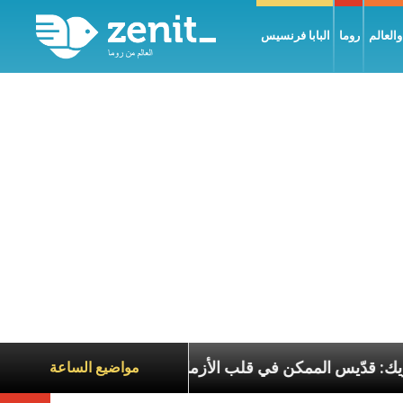
العالم
روما
البابا فرنسيس
 البطريرك الحويك: قدّيس الممكن في قلب الأزمات
ت
مواضيع الساعة