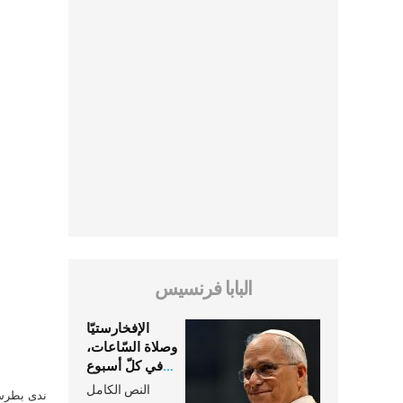
البابا فرنسيس
الإفخارستيّا
وصلاة السّاعات،
في كلّ أسبوع
وكلّ يوم، هما
النص الكامل
ندى بطرس 