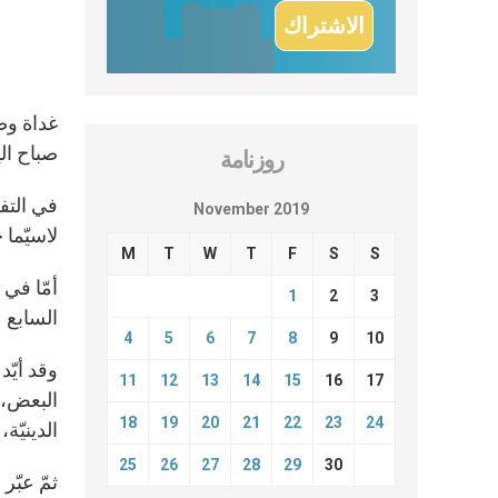
غداة وص
صباح ال
روزنامة
في التف
November 2019
لاسيّما 
M
T
W
T
F
S
S
أمّا في 
1
2
3
السابع 
4
5
6
7
8
9
10
وقد أيّد
11
12
13
14
15
16
17
البعض، ب
18
19
20
21
22
23
24
الدينيّة،
25
26
27
28
29
30
ثمّ عبّ