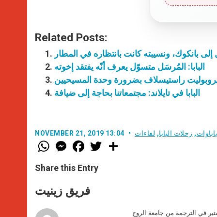
Related Posts:
ل إلى بانكوك، ونسيبته كانت بانتظاره في المطار
البابا: المُرسَل متسوّل يعرف أنّه يفتقد إخوته
المتروبوليت راستيسلاف بضرورة وحدة المسيحيين
البابا في تايلاند: مجتمعاتنا بحاجة إلى ضيافة
اباوات
,
رحلات البابا
,
لقاءات
NOVEMBER 21, 2019 13:04
W
M
F
T
S
h
e
a
w
h
a
s
c
i
a
t
s
e
t
r
Share this Entry
s
e
b
t
e
A
n
o
e
p
g
o
r
فريق زينيت
p
e
k
r
ير في الترجمة من جامعة الروح