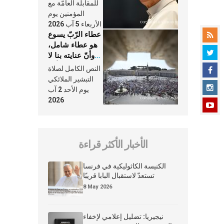
النَّفَس في حياة
للمقابلة العامّة مع
الكنيسة
المؤمنين يوم
الأربعاء 5 آب 2026
عطاء الرّبّ يسوع
هو عطاء شامل،
وأنّ عنايته بنا لا
تغيب عنّا أبدًا
النص الكامل لصلاة
التبشير الملائكي
يوم الأحد 2 آب
2026
الأخبار الأكثر قراءة
الكنيسة الكاثوليكية في فرنسا
تستعدّ لاستقبال البابا قريبًا
8 May 2026
نيجيريا: تضليل إعلامي لإخفاء