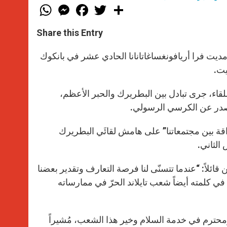
W
M
F
T
S
h
e
a
w
h
a
s
c
i
a
t
s
e
t
r
Share this Entry
s
e
b
t
e
A
n
o
e
p
g
o
r
مديت فرا أريافونغساغاتانانا الحادي عشر في بانكوك
p
e
k
يت.
r
لقاء، جرى تبادل بين البطريرك والحبر الأعظم،
ان صدر عن الكرسي الرسولي.
صداقة بين مجتمعاتنا” على هامش لقائَي البطريرك
الثاني.
ن قائلاً: “عندما تتسنّى لنا فرصة التعارف وتقدير بعضنا
ّم في كلمته أيضاً شعب تايلاند الحرّ في ممارساته
ح ومحترم في خدمة السلام وخير هذا الشعب، مُشيراً