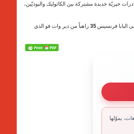
ادرات خيريّة جديدة مشتركة بين الكاثوليك والبوذيّين،
تجدر الإشارة هنا إلى أنّه بعد البركات المتبادلة وتوقيع كتاب الشرف، التقى البابا فرنسيس 35 راهباً من دير وات فو الذي
ت، يموّلها