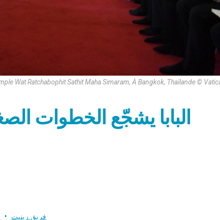
emple Wat Ratchabophit Sathit Maha Simaram, À Bangkok, Thaïlande © Vati
البابا يشجّع الخطوات الصغي
فريق زينيت
ب