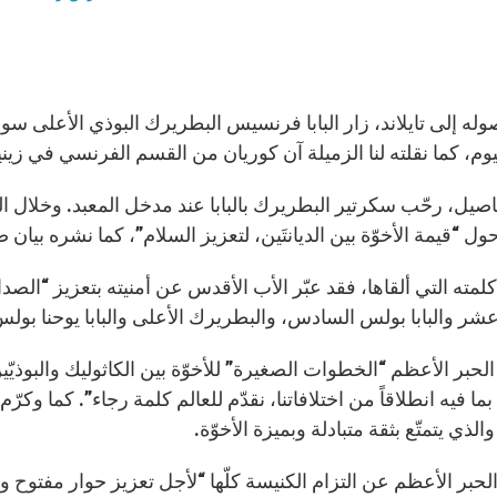
وله إلى تايلاند، زار البابا فرنسيس البطريرك البوذي الأعلى سو
يوم، كما نقلته لنا الزميلة آن كوريان من القسم الفرنسي في زين
اصيل، رحّب سكرتير البطريرك بالبابا عند مدخل المعبد. وخلال ال
حول “قيمة الأخوّة بين الديانتَين، لتعزيز السلام”، كما نشره بي
كلمته التي ألقاها، فقد عبّر الأب الأقدس عن أمنيته بتعزيز “ال
عشر والبابا بولس السادس، والبطريرك الأعلى والبابا يوحنا بولس 
 الحبر الأعظم “الخطوات الصغيرة” للأخوّة بين الكاثوليك والبوذيّي
ما فيه انطلاقاً من اختلافاتنا، نقدّم للعالم كلمة رجاء”. كما وكر
 والذي يتمتّع بثقة متبادلة وبميزة الأخوّة.
ر الحبر الأعظم عن التزام الكنيسة كلّها “لأجل تعزيز حوار مفتو