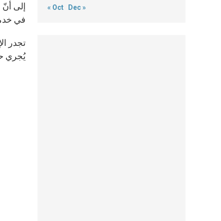
إلى أنّ 
« Oct
Dec »
في خدمة 
يُجري حو