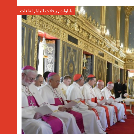
,
,
باباوات
رحلات البابا
لقاءات