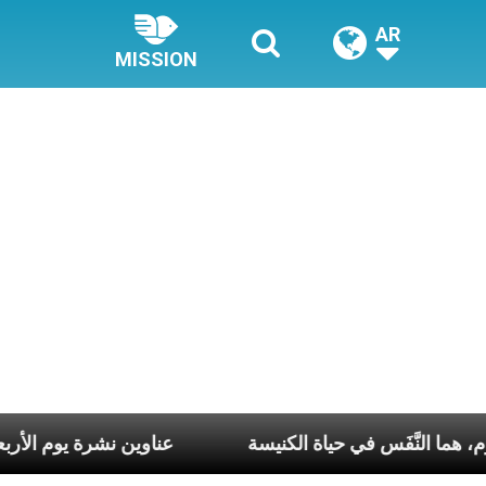
AR
MISSION
ّ أسبوع وكلّ يوم، هما النَّفَس في حياة الكنيسة
عناوين نشرة 