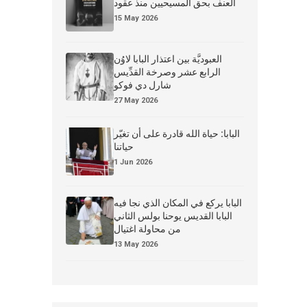
العنف بحق المسيحيين منذ عقود
15 May 2026
العبوديَّة بين اعتذار البابا لاوُن
الرابع عشر وصرخة القدِّيس
شارل دي فوكو
27 May 2026
البابا: حياة الله قادرة على أن تغيّر
حياتنا
1 Jun 2026
البابا يركع في المكان الذي نجا فيه
البابا القديس يوحنا بولس الثاني
من محاولة اغتيال
13 May 2026