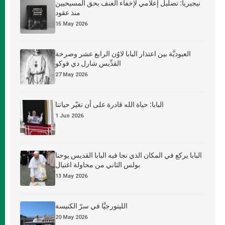
نيجيريا: تضليل إعلامي لإخفاء العنف بحق المسيحيين
منذ عقود
15 May 2026
العبوديَّة بين اعتذار البابا لاوُن الرابع عشر وصرخة
القدِّيس شارل دي فوكو
27 May 2026
البابا: حياة الله قادرة على أن تغيّر حياتنا
1 Jun 2026
البابا يركع في المكان الذي نجا فيه البابا القديس يوحنا
بولس الثاني من محاولة اغتيال
13 May 2026
الليتورجيَّا في سرّ الكنيسة
20 May 2026