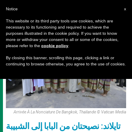
AR
Notice
x
This website or its third party tools use cookies, which are
necessary to its functioning and required to achieve the
,
رحلات البابا
زيارات
purposes illustrated in the cookie policy. If you want to know
more or withdraw your consent to all or some of the cookies,
please refer to the
cookie policy
.
By closing this banner, scrolling this page, clicking a link or
continuing to browse otherwise, you agree to the use of cookies.
Arrivée À La Nonciature De Bangkok, Thaïlande © Vatican Media
تايلاند: نصيحتان من البابا إلى الشبيبة