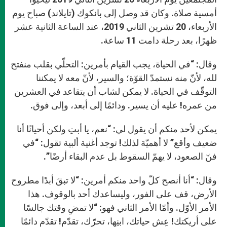
أمسية صلاة. وكان قد وصل إلى بانكوك (تايلاند) صباح يوم
الأربعاء، 20 تشرين الثاني 2019، عند الساعة الثانية عشر
ظهرًا، بعد رحلة دامت 11 ساعة.
وقال: “في الحياة، يجب القيام بأمرين: التحلّي بقلب منفتح
لله، لأنّ منه نستمدّ القوّة؛ والسير، لأنّ معه لا يمكننا
التوقّف في الحياة. لا يمكن لشاب أن يتقاعد في العشرين
من عمره! عليه أن يسير. ودائمًا إلى أبعد، وإلى فوق.
يمكن لأحد منكم أن يقول لي: “نعم، يا أبتِ ولكن أحيانًا أنا
ضعيف وأقع” لا أهميّة لذلك! توجد أغنية ألبية تقول: “في
فنّ الصعود، لا يهمّ السقوط بل عدم البقاء أرضًا”.
وقال: “أنا أنصح كلّ واحد منكم أمرين: “لا تبقَ أبدًا مطروح
الأرض، قف على الفور، وليساعدك أحد بالوقوف. هذا
الأمر الأوّل. وأمّا الأمر الثاني فهو: “لا تمضِ وقتك جالسًا
على أريكتك! عِش حياتك، ابنِها، تحرّك، تقدّم! تقدّم دائمًا