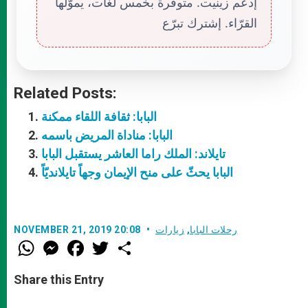
إدعم زينيت. متوفّرة بخمس لغات، يموّلها
القرّاء. إشترك تبرّع
Related Posts:
البابا: ثقافة اللقاء ممكنة
البابا: مناداة المريض باسمه
تايلاند: الملك راما العاشر يستقبل البابا
البابا يحثّ على منح الإيمان وجهاً تايلانديّاً
رحلات البابا
,
زيارات
NOVEMBER 21, 2019 20:08
W
M
F
T
S
h
e
a
w
h
a
s
c
i
a
t
s
e
t
r
Share this Entry
s
e
b
t
e
A
n
o
e