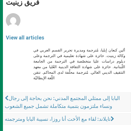
p
g
o
r
فريق زينيت
p
e
k
r
View all articles
ألين كنعان إيليا، مُترجمة ومديرة تحرير القسم العربي في
وكالة زينيت. حائزة على شهادة تعليمية في الترجمة وعلى
دبلوم دراسات عليا متخصّصة في الترجمة من الجامعة
اللّبنانية. حائزة على شهادة الثقافة الدينية العُليا من معهد
التثقيف الديني العالي. مُترجمة محلَّفة لدى المحاكم. تتقن
اللّغة الإيطاليّة
البابا إلى ممثلي المجتمع المدني: نحن بحاجة إلى رجال
ونساء ملتزمون بتنمية متكاملة تشمل جميع الشعوب
تايلاند: لقاء مع الأخت أنا روزا، نسيبة البابا ومترجمته