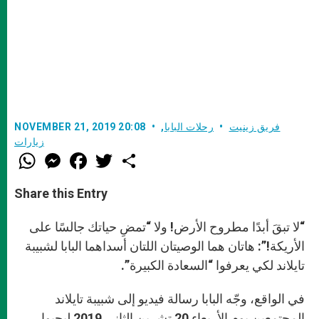
فريق زينيت
رحلات البابا
,
NOVEMBER 21, 2019 20:08
زيارات
W
M
F
T
S
h
e
a
w
h
a
s
c
i
a
t
s
e
t
r
Share this Entry
s
e
b
t
e
A
n
o
e
p
g
o
r
“لا تبقَ أبدًا مطروح الأرض! ولا “تمضِ حياتك جالسًا على
p
e
k
r
الأريكة!”: هاتان هما الوصيتان اللتان أسداهما البابا لشبيبة
تايلاند لكي يعرفوا “السعادة الكبيرة”.
في الواقع، وجّه البابا رسالة فيديو إلى شبيبة تايلاند
المجتمعين يوم الأربعاء 20 تشرين الثاني 2019 ليحيوا