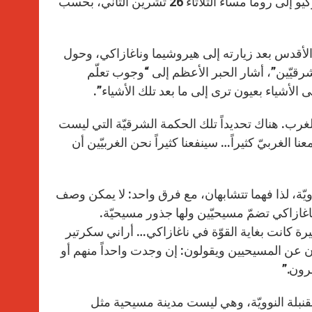
المؤتمر الصحفي الذي عقده على متن طائرة العودة والتي أقلّته من طوكيو إلى روما مساء الثلاثاء 26 تشرين الثاني، بحسب
r
أقدس بعد زيارته إلى هيروشيما وناغازاكي، وحول
شرقيّين”، أشار الحبر الأعظم إلى “وجوب تعلّم
 الأشياء بعيون ترى إلى ما بعد تلك الأشياء”.
الغرب. هناك تحديداً تلك الحكمة الشرقيّة التي ليست
 الغربيّ كثيراً… سينفعنا كثيراً نحن الغربيّين أن
لنوويّة، لذا فهما تتشابهان، مع فرق واحد: لا يمكن وصف
اغازاكي تضمّ مسيحيّين ولها جذور مسيحيّة.
رة كانت بغاية القوّة في ناغازاكي… أراني سكرتير
ون عن المسيحيين ويقولون: إن وجدت واحداً منهم أو
رون.”
القنبلة النوويّة، وهي ليست مدينة مسيحية مثل