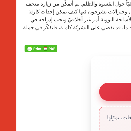
قيقيّاً حول القسوة والظلم. لم أتمكّن من زيارة متحف
ول وجنرالات يشرحون فيها كيف يمكن إحداث كارثة
زة الأسلحة النووية أمر غير أخلاقيّ ويجب إدراجه في
ئد ما، قد يقضي على البشريّة كاملة. فلنفكّر في جملة
ت، يموّلها