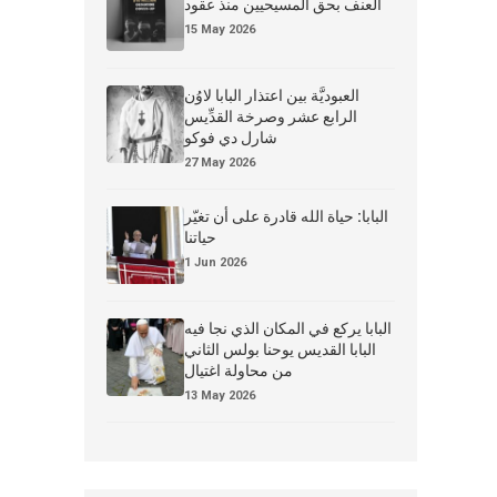
العنف بحق المسيحيين منذ عقود
15 May 2026
العبوديَّة بين اعتذار البابا لاوُن
الرابع عشر وصرخة القدِّيس
شارل دي فوكو
27 May 2026
البابا: حياة الله قادرة على أن تغيّر
حياتنا
1 Jun 2026
البابا يركع في المكان الذي نجا فيه
البابا القديس يوحنا بولس الثاني
من محاولة اغتيال
13 May 2026