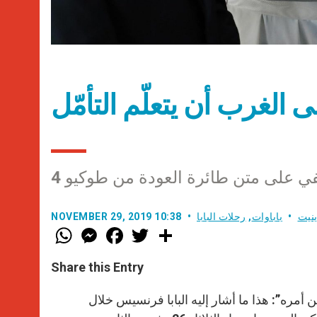
لى الغرب أن يتعلّم التأمّل
 على متن طائرة العودة من طوكيو 4
نيت
باباوات
,
رحلات البابا
NOVEMBER 29, 2019 10:38
W
M
F
T
S
h
e
a
w
h
a
s
c
i
a
t
s
e
t
r
Share this Entry
s
e
b
t
e
A
n
o
e
p
g
o
r
من أمره”: هذا ما أشار إليه البابا فرنسيس خلال
p
e
k