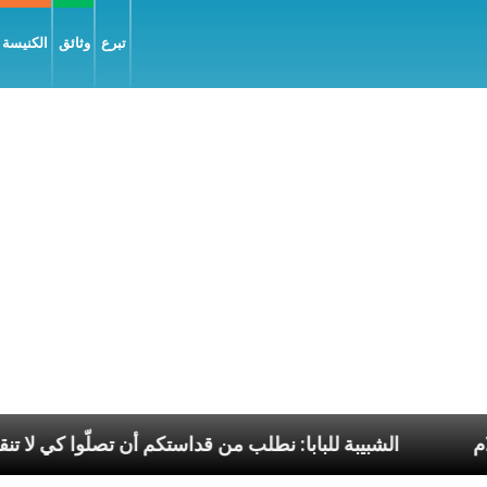
تبرع
وثائق
الكنيسة و
 إنجيل السّلام
الشبيبة للبابا: نطلب من قداستكم أن تص