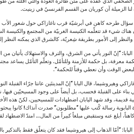
ه لنا الزميلة آن كوريان من القسم الفرنسيّ في زينيت.
ن سؤال طرحه كاهن في أبرشيّة قرب ناغازاكي حول شعور الأب ال
 هناك شيء قد تتعلّمه الكنيسة الغربيّة من المجتمع والكنيسة ال
والنظر إلى الأمور بطريقة شِعريّة، كالشرق الذي يمكنه النظر إلى
بابا: “إنّ النور يأتي من الشرق، والترف والاستهلاك يأتيان من 
 معرفة، بل حكمة للأزمنة وللتأمّل. وتعلّم التأمّل يساعد مجتمعنا
لبعض الوقت وأن نعطي وقتاً للحكمة”.
زاكي وهيروشيما، قال البابا “إنّ المدينتَين عانتا جرّاء القنبلة ا
ي بناء على القنبلة فحسب، بل أيضاً على وجود المسيحيّين فيها. ن
ة قديمة، وقد شهد اليابان اضطهادات للمسيحيين، لكنّ هذه الأخي
 البابوية رسالة كُتب عليها “مطلوبون” صدرت آنذاك! كانوا يبحث
ناً، أبلغ عنه وستقبض مبلغاً كبيراً من المال… امتدّ الاضطهاد لق
بابا: “أمّا الذهاب إلى هيروشيما فقد كان يتعلّق فقط بالتذكير ب