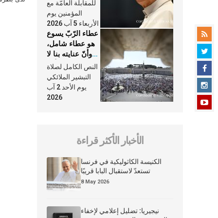
النَّفَس في حياة
للمقابلة العامّة مع
الكنيسة
المؤمنين يوم
الأربعاء 5 آب 2026
عطاء الرّبّ يسوع
هو عطاء شامل،
وأنّ عنايته بنا لا
تغيب عنّا أبدًا
النص الكامل لصلاة
التبشير الملائكي
يوم الأحد 2 آب
2026
الأخبار الأكثر قراءة
الكنيسة الكاثوليكية في فرنسا
تستعدّ لاستقبال البابا قريبًا
8 May 2026
نيجيريا: تضليل إعلامي لإخفاء