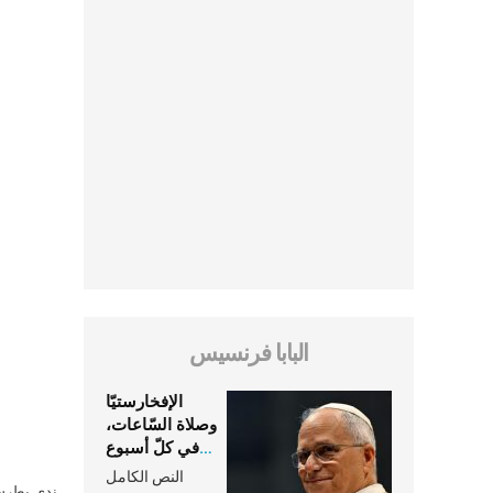
البابا فرنسيس
الإفخارستيّا
وصلاة السّاعات،
في كلّ أسبوع
وكلّ يوم، هما
النص الكامل
ندى بطرس 