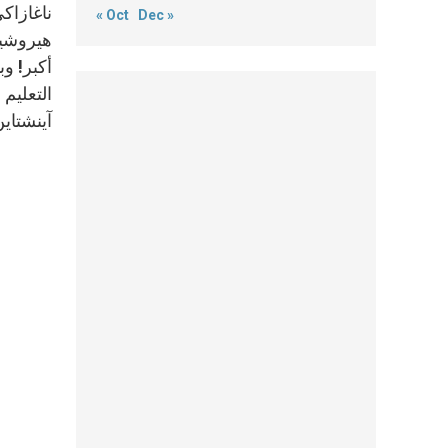
ناغازاكي
« Oct
Dec »
هيروشيم
أكبر! وب
التعليم 
آينشتاين