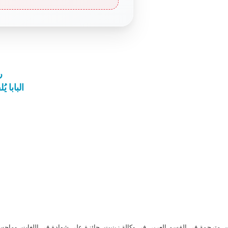
ر
البابا ي
مترجمة في القسم العربي في وكالة زينيت، حائزة على شهادة في اللغات، وماجست