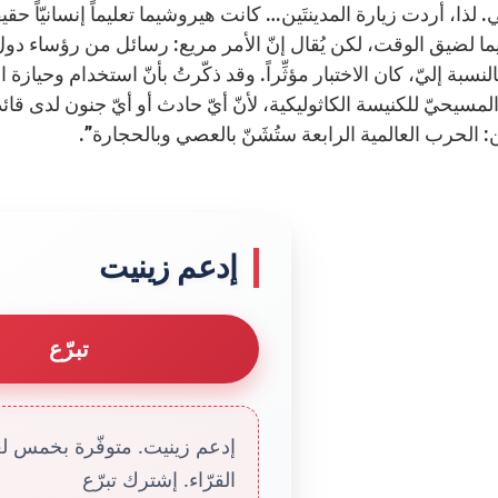
. لذا، أردت زيارة المدينتَين… كانت هيروشيما تعليماً إنسانيّاً ح
ا لضيق الوقت، لكن يُقال إنّ الأمر مريع: رسائل من رؤساء د
النسبة إليّ، كان الاختبار مؤثِّراً. وقد ذكّرتُ بأنّ استخدام وحيا
المسيحيّ للكنيسة الكاثوليكية، لأنّ أيّ حادث أو أيّ جنون لدى قا
: الحرب العالمية الرابعة ستُشَنّ بالعصي وبالحجارة”.
إدعم زينيت
تبرّع
إدعم زينيت. متوفّرة بخمس لغا
القرّاء. إشترك تبرّع