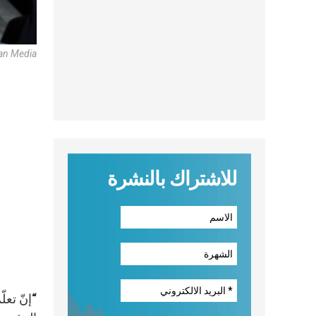
an Media
للاشتراك بالنشرة
“إنّ تعل