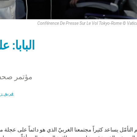
Conférence De Presse Sur Le Vol Tokyo-Rome © Vatic
البابا: ع
مؤتمر صحفي
فريق زي
ّم التأمّل يساعد كثيراً مجتمعنا الغربيّ الذي هو دائماً على عجلة 