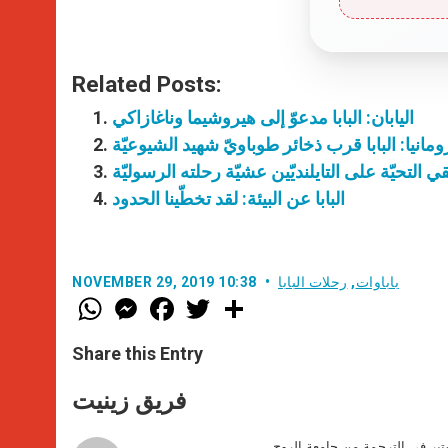
Related Posts:
اليابان: البابا مدعوّ إلى هيروشيما وناغازاكي
ومانيا: البابا قرب ذخائر طوباويّ شهيد الشيوعيّة
ُلقي التحيّة على التايلنديّين عشيّة رحلته الرسوليّة
البابا عن البيئة: لقد تخطّينا الحدود
باباوات
,
رحلات البابا
NOVEMBER 29, 2019 10:38
W
M
F
T
S
h
e
a
w
h
a
s
c
i
a
t
s
e
t
r
Share this Entry
s
e
b
t
e
A
n
o
e
p
g
o
r
فريق زينيت
p
e
k
r
ير في الترجمة من جامعة الروح