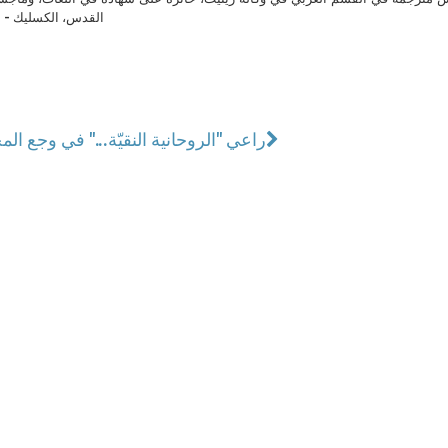
القدس، الكسليك - ل
راعي "الروحانية النقيّة..." في وجع المخ