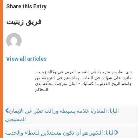
t
s
e
t
r
Share this Entry
s
e
b
t
e
A
n
o
e
p
g
o
r
فريق زينيت
p
e
k
r
View all articles
ندى بطرس مترجمة في القسم العربي في وكالة زينيت،
حائزة على شهادة في اللغات، وماجستير في الترجمة من
جامعة الروح القدس، الكسليك - لبنان مترجمة محلّفة لدى
المحاكم
البابا: المغارة علامة بسيطة ورائعة تعبّر عن الإيمان
المسيحي
البابا: السّهر هو أن نكون مستعدّين للعطاء والخدمة