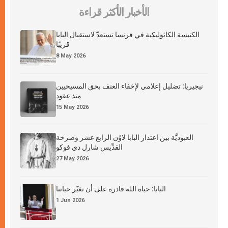
الأخبار الأكثر قراءة
الكنيسة الكاثوليكية في فرنسا تستعدّ لاستقبال البابا
قريبًا
8 May 2026
نيجيريا: تضليل إعلامي لإخفاء العنف بحق المسيحيين
منذ عقود
15 May 2026
العبوديَّة بين اعتذار البابا لاوُن الرابع عشر وصرخة
القدِّيس شارل دي فوكو
27 May 2026
البابا: حياة الله قادرة على أن تغيّر حياتنا
1 Jun 2026