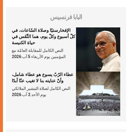
البابا فرنسيس
الإفخارستيّا وصلاة السّاعات، في
كلّ أسبوع وكلّ يوم، هما النَّفَس في
حياة الكنيسة
النص الكامل للمقابلة العامّة مع
المؤمنين يوم الأربعاء 5 آب 2026
عطاء الرّبّ يسوع هو عطاء شامل،
وأنّ عنايته بنا لا تغيب عنّا أبدًا
النص الكامل لصلاة التبشير الملائكي
يوم الأحد 2 آب 2026