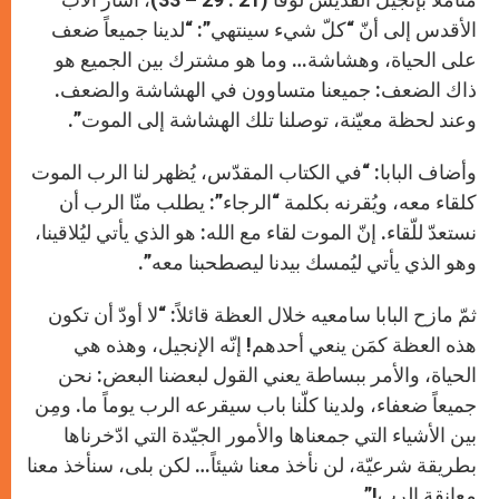
الأقدس إلى أنّ “كلّ شيء سينتهي”: “لدينا جميعاً ضعف
على الحياة، وهشاشة… وما هو مشترك بين الجميع هو
ذاك الضعف: جميعنا متساوون في الهشاشة والضعف.
وعند لحظة معيّنة، توصلنا تلك الهشاشة إلى الموت”.
وأضاف البابا: “في الكتاب المقدّس، يُظهر لنا الرب الموت
كلقاء معه، ويُقرنه بكلمة “الرجاء”: يطلب منّا الرب أن
نستعدّ للّقاء. إنّ الموت لقاء مع الله: هو الذي يأتي ليُلاقينا،
وهو الذي يأتي ليُمسك بيدنا ليصطحبنا معه”.
ثمّ مازح البابا سامعيه خلال العظة قائلاً: “لا أودّ أن تكون
هذه العظة كمَن ينعي أحدهم! إنّه الإنجيل، وهذه هي
الحياة، والأمر ببساطة يعني القول لبعضنا البعض: نحن
جميعاً ضعفاء، ولدينا كلّنا باب سيقرعه الرب يوماً ما. ومِن
بين الأشياء التي جمعناها والأمور الجيّدة التي ادّخرناها
بطريقة شرعيّة، لن نأخذ معنا شيئاً… لكن بلى، سنأخذ معنا
معانقة الرب!”