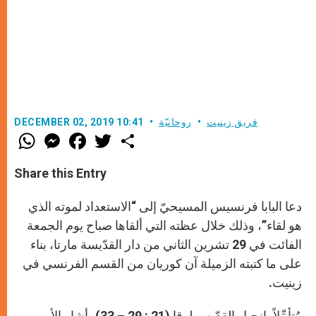
فريق زينيت
روحانيّة
DECEMBER 02, 2019 10:41
W
M
F
T
S
h
e
a
w
h
a
s
c
i
a
t
s
e
t
r
Share this Entry
s
e
b
t
e
A
n
o
e
p
g
o
r
دعا البابا فرنسيس المسيحيّ إلى “الاستعداد لموته الذي
p
e
k
r
هو لقاء”، وذلك خلال عظته التي ألقاها صباح يوم الجمعة
الفائت في 29 تشرين الثاني من دار القدّيسة مارتا، بناء
على ما كتبته الزميلة آن كوريان من القسم الفرنسي في
زينيت.
مُتأمِّلاً بإنجيل القدّيس لوقا (21 : 29 – 33)، أشار الأب