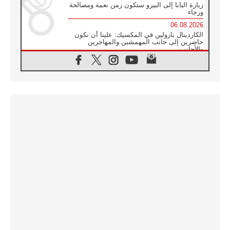
زيارة البابا إلى البيرو ستكون زمن نعمة ومصالحة
ورجاء
06.08.2026
الكاردينال بارولين في المكسيك: علينا أن نكون
حاضرين إلى جانب المهمشين والمهاجرين
والأجانب
06.08.2026
البابا لاوُن الرابع عشر للشباب في أسيزي:
"أوروبا والعالم يبحثان اليوم عن قديسين جُدد
فيكم"
06.08.2026
البابا في أسيزي يتحدث إلى الشباب المشاركين
في لقاء الشباب الفرنسيسكاني
06.08.2026
البابا لاوُن الرابع عشر يبرق معزيا بوفاة
الكاردينال جوليو دوارتي لانغا
05.08.2026
في مقابلته العامة مع المؤمنين البابا لاوُن الرابع
عشر يواصل الحديث عن الدستور في الليتورجيا
المقدسة مسلطا الضوء على صلاة الكنيسة
05.08.2026
البابا لاوُن الرابع عشر يزور في تشرين الثاني
٢٠٢٦ أوروغواي والأرجنتين وبيرو
05.08.2026