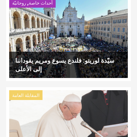
,
أحداث خاصة
روحانيّة
سيّدة لوريتو: فلندع يسوع ومريم يقوداننا
إلى الأعلى
المقابلة العامة