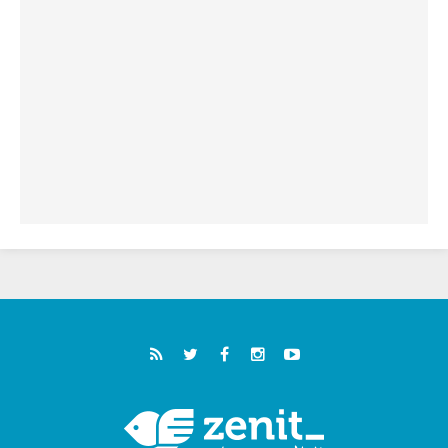
خمسون عاما على استشهاد الأسقف الأرجنتيني
الطوباوي إنريكي أنجيليلي