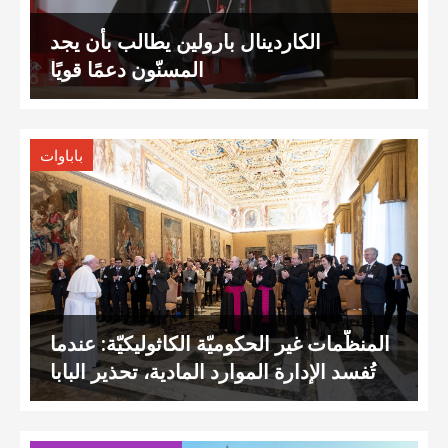
الكاردينال بارولين يطالب بأن يجد
المسنّون دعمًا قويًا
باباوات
المنظّمات غير الحكوميّة الكاثوليكيّة: عندما
تُفسد الإدارة الموارد المادية، تحذير البابا