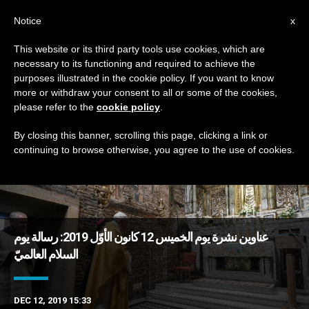
AR
Notice
x
This website or its third party tools use cookies, which are
necessary to its functioning and required to achieve the
DAY
purposes illustrated in the cookie policy. If you want to know
December 12th, 2019
more or withdraw your consent to all or some of the cookies,
please refer to the
cookie policy
.
By closing this banner, scrolling this page, clicking a link or
continuing to browse otherwise, you agree to the use of cookies.
DERNIÈRES NOUVELLES
عناوين نشرة يوم الخميس 12 كانون الأوّل 2019: رسالة يوم
السلام العالميّ
DEC 12, 2019 15:33