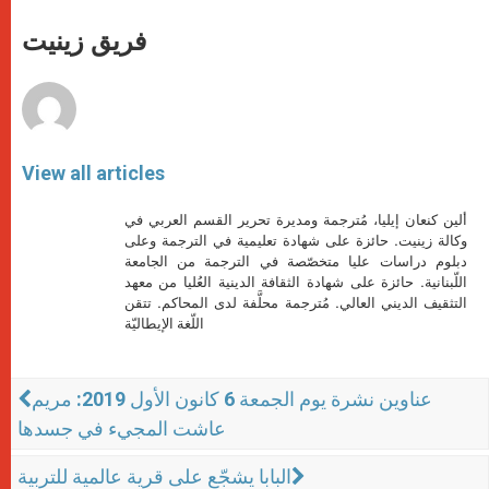
A
n
o
e
p
g
o
r
فريق زينيت
p
e
k
r
View all articles
ألين كنعان إيليا، مُترجمة ومديرة تحرير القسم العربي في
وكالة زينيت. حائزة على شهادة تعليمية في الترجمة وعلى
دبلوم دراسات عليا متخصّصة في الترجمة من الجامعة
اللّبنانية. حائزة على شهادة الثقافة الدينية العُليا من معهد
التثقيف الديني العالي. مُترجمة محلَّفة لدى المحاكم. تتقن
اللّغة الإيطاليّة
عناوين نشرة يوم الجمعة 6 كانون الأول 2019: مريم
عاشت المجيء في جسدها
البابا يشجّع على قرية عالمية للتربية