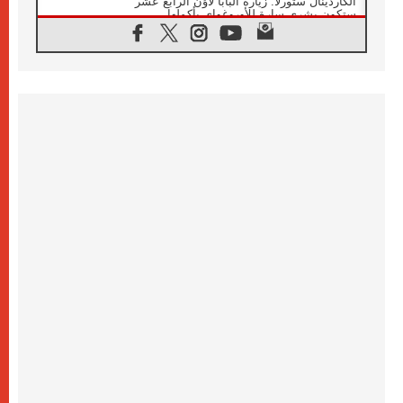
الكاردينال ستورلا: زيارة البابا لاوُن الرابع عشر
ستكون بشرى سارة للأوروغواي بأكملها
07.08.2026
الفاتيكان يعلن برنامج الزيارة الرسولية للبابا لاوُن
الرابع عشر إلى فرنسا
07.08.2026
في الذكرى الـ ٨١ لحادثة هيروشيما الكنيسة في
اليابان تنظم ١٠ أيام للصلاة على نية السلام
07.08.2026
الكنيسة في الأوروغواي: زيارة البابا ستعزز
الإيمان والرجاء
06.08.2026
الاجتماع الشهري للمطارنة الموارنة
06.08.2026
الكاردينال روسي: زيارة البابا لاوُن إلى الأرجنتين
هي تكريم للبابا فرنسيس
06.08.2026
زيارة البابا إلى البيرو ستكون زمن نعمة ومصالحة
ورجاء