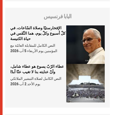
البابا فرنسيس
الإفخارستيّا وصلاة السّاعات، في
كلّ أسبوع وكلّ يوم، هما النَّفَس في
حياة الكنيسة
النص الكامل للمقابلة العامّة مع
المؤمنين يوم الأربعاء 5 آب 2026
عطاء الرّبّ يسوع هو عطاء شامل،
وأنّ عنايته بنا لا تغيب عنّا أبدًا
النص الكامل لصلاة التبشير الملائكي
يوم الأحد 2 آب 2026