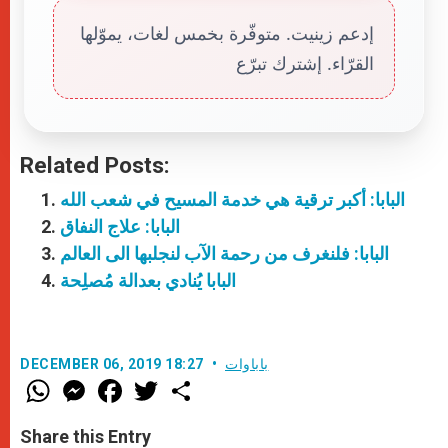
إدعم زينيت. متوفّرة بخمس لغات، يموّلها
القرّاء. إشترك تبرّع
Related Posts:
البابا: أكبر ترقية هي خدمة المسيح في شعب الله
البابا: علاج النفاق
البابا: فلنغرف من رحمة الآب لنجلبها الى العالم
البابا يُنادي بعدالة مُصلِحة
باباوات
DECEMBER 06, 2019 18:27
W
M
F
T
S
h
e
a
w
h
a
s
c
i
a
t
s
e
t
r
Share this Entry
s
e
b
t
e