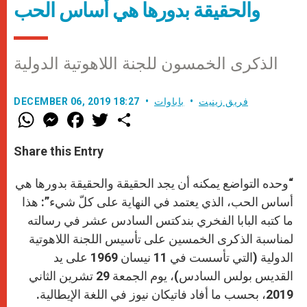
والحقيقة بدورها هي أساس الحب
الذكرى الخمسون للجنة اللاهوتية الدولية
فريق زينيت
باباوات
DECEMBER 06, 2019 18:27
W
M
F
T
S
h
e
a
w
h
a
s
c
i
a
t
s
e
t
r
Share this Entry
s
e
b
t
e
A
n
o
e
p
g
o
r
“وحده التواضع يمكنه أن يجد الحقيقة والحقيقة بدورها هي
p
e
k
r
أساس الحب، الذي يعتمد في النهاية على كلّ شيء”: هذا
ما كتبه البابا الفخري بندكتس السادس عشر في رسالته
لمناسبة الذكرى الخمسين على تأسيس اللجنة اللاهوتية
الدولية (التي تأسست في 11 نيسان 1969 على يد
القديس بولس السادس)، يوم الجمعة 29 تشرين الثاني
2019، بحسب ما أفاد فاتيكان نيوز في اللغة الإيطالية.