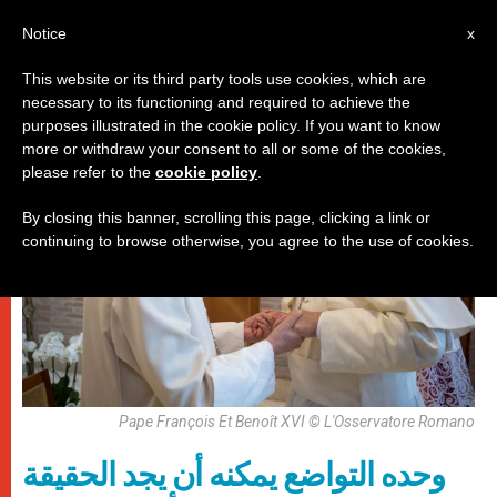
AR
Notice
x
This website or its third party tools use cookies, which are
necessary to its functioning and required to achieve the
باباوات
purposes illustrated in the cookie policy. If you want to know
more or withdraw your consent to all or some of the cookies,
please refer to the
cookie policy
.
By closing this banner, scrolling this page, clicking a link or
continuing to browse otherwise, you agree to the use of cookies.
Pape François Et Benoît XVI © L'Osservatore Romano
وحده التواضع يمكنه أن يجد الحقيقة