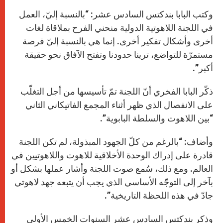
وكتب البابا بندكتس السادس عشر: “بالنسبة إليّ، العمل
في اللجنة اللاهوتية الدولية منحني الفرح بملاقاة لغات
أخرى وأشكال تفكير أخرى. إنما هي بالنسبة إليّ فرصة
مستمرّة للتواضع، ترينا حدودنا وتفتح الآفاق نحو حقيقة
أكبر”.
ذكّر البابا الفخري أنّ اللجنة تمّ تأسيسها من أجل التغلّب
على الانفصال الذي ظهر أثناء المجمع الفاتيكاني الثاني
“بين اللاهوت والسلطة البابوية”.
وأضاف: “بالرغم من كلّ الجهود المبذولة، لم تكن اللجنة
قادرة على إدراك الوحدة الأخلاقية للاهوت واللاهوتيين في
العالم. ومع ذلك، سُمع صوت اللجنة وأشار عملها بشكل أو
بآخر إلى التوجّه الأساسي الذي يجب أن يتبعه جهد لاهوتي
جادّ في هذه اللحظة التاريخية”.
وذكر بندكتس السادس عشر السنوات الخمس الأولى