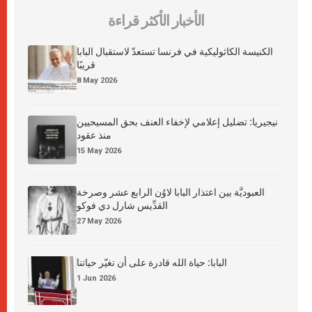
الأخبار الأكثر قراءة
الكنيسة الكاثوليكية في فرنسا تستعدّ لاستقبال البابا
قريبًا
8 May 2026
نيجيريا: تضليل إعلامي لإخفاء العنف بحق المسيحيين
منذ عقود
15 May 2026
العبوديَّة بين اعتذار البابا لاوُن الرابع عشر وصرخة
القدِّيس شارل دي فوكو
27 May 2026
البابا: حياة الله قادرة على أن تغيّر حياتنا
1 Jun 2026