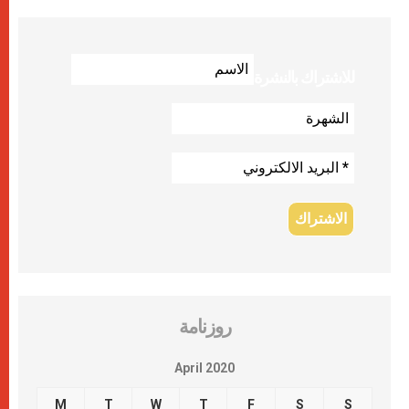
للاشتراك بالنشرة
روزنامة
April 2020
M
T
W
T
F
S
S