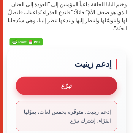
وختم البابا الحلقة داعياً المؤمنين إلى “العودة إلى الحنان
الذي هو ضعف الأمّ” قائلاً: “فلندع العذراء تُداعبنا… فلنصلّ
لها ولنتوسّلها ولننظر إليها ولندعها تنظر إلينا، وهي ستُدخلنا
الجنّة”.
إدعم زينيت
تبرّع
إدعم زينيت. متوفّرة بخمس لغات، يموّلها
القرّاء. إشترك تبرّع