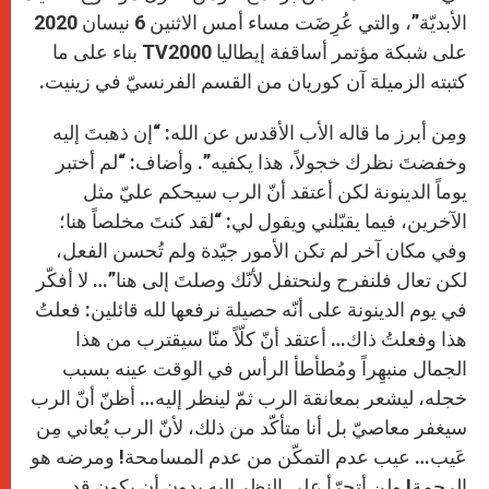
الأبديّة”، والتي عُرِضَت مساء أمس الاثنين 6 نيسان 2020
على شبكة مؤتمر أساقفة إيطاليا TV2000 بناء على ما
كتبته الزميلة آن كوريان من القسم الفرنسيّ في زينيت.
ومِن أبرز ما قاله الأب الأقدس عن الله: “إن ذهبتَ إليه
وخفضتَ نظرك خجولاً، هذا يكفيه”. وأضاف: “لم أختبر
يوماً الدينونة لكن أعتقد أنّ الرب سيحكم عليّ مثل
الآخرين، فيما يقبّلني ويقول لي: “لقد كنتَ مخلصاً هنا؛
وفي مكان آخر لم تكن الأمور جيّدة ولم تُحسن الفعل،
لكن تعال فلنفرح ولنحتفل لأنّك وصلتَ إلى هنا”… لا أفكّر
في يوم الدينونة على أنّه حصيلة نرفعها لله قائلين: فعلتُ
هذا وفعلتُ ذاك… أعتقد أنّ كلّاً منّا سيقترب من هذا
الجمال منبهِراً ومُطأطأ الرأس في الوقت عينه بسبب
خجله، ليشعر بمعانقة الرب ثمّ لينظر إليه… أظنّ أنّ الرب
سيغفر معاصيّ بل أنا متأكّد من ذلك، لأنّ الرب يُعاني مِن
عَيب… عيب عدم التمكّن من عدم المسامحة! ومرضه هو
الرحمة! ولن أتجرّأ على النظر إليه بدون أن يكون قد