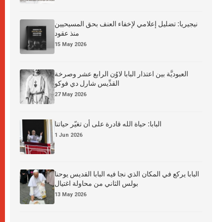
نيجيريا: تضليل إعلامي لإخفاء العنف بحق المسيحيين
منذ عقود
15 May 2026
العبوديَّة بين اعتذار البابا لاوُن الرابع عشر وصرخة
القدِّيس شارل دي فوكو
27 May 2026
البابا: حياة الله قادرة على أن تغيّر حياتنا
1 Jun 2026
البابا يركع في المكان الذي نجا فيه البابا القديس يوحنا
بولس الثاني من محاولة اغتيال
13 May 2026