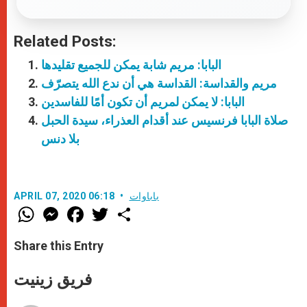
Related Posts:
البابا: مريم شابة يمكن للجميع تقليدها
مريم والقداسة: القداسة هي أن ندع الله يتصرّف
البابا: لا يمكن لمريم أن تكون أمًا للفاسدين
صلاة البابا فرنسيس عند أقدام العذراء، سيدة الحبل
بلا دنس
باباوات
APRIL 07, 2020 06:18
W
M
F
T
S
h
e
a
w
h
a
s
c
i
a
t
s
e
t
r
Share this Entry
s
e
b
t
e
A
n
o
e
p
g
o
r
فريق زينيت
p
e
k
r