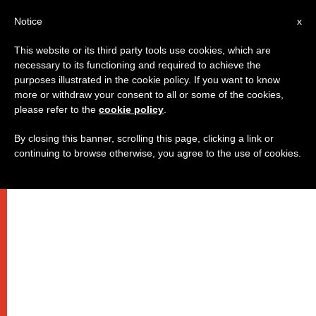
AR
Notice
x
This website or its third party tools use cookies, which are
necessary to its functioning and required to achieve the
purposes illustrated in the cookie policy. If you want to know
البابا: الله يُعاني من مرض الرحمة
more or withdraw your consent to all or some of the cookies,
please refer to the
cookie policy
.
By closing this banner, scrolling this page, clicking a link or
خلال برنامج نؤمن
continuing to browse otherwise, you agree to the use of cookies.