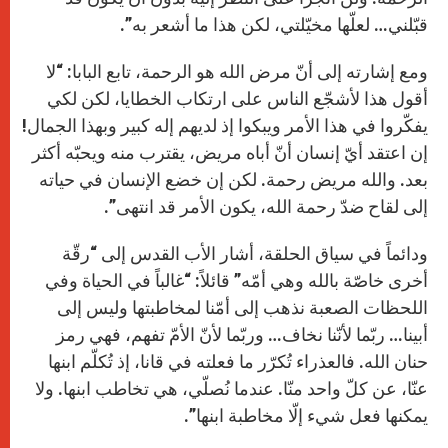
قبّلني… لعلّها مخيّلتي، لكن هذا ما أشعر به”.
ومع إشارته إلى أنّ مرض الله هو الرحمة، تابع البابا: “لا
أقول هذا لأشجّع الناس على ارتكاب الخطايا، لكن لكي
يفكّروا في هذا الأمر ويبكوا إذ لديهم إله كبير وبهذا الجمال!
إن اعتقد أيّ إنسان أنّ أباه مريض، يقترب منه ويحبّه أكثر
بعد. والله مريض رحمة. لكن إن خضع الإنسان في حياته
إلى لقاح ضدّ رحمة الله، يكون الأمر قد انتهى”.
ودائماً في سياق الحلقة، أشار الأب القدس إلى “رقّة
أخرى خاصّة بالله وهي أمّه” قائلاً: “غالباً في الحياة وفي
اللحظات الصعبة نذهب إلى أمّنا لمخاطبتها وليس إلى
أبينا… ربّما لأنّنا نخاف… وربّما لأنّ الأمّ تفهم، فهي رمز
حنان الله. فالعذراء تُكرّر ما فعلته في قانا، إذ تُكلّم ابنها
عنّا، عن كلّ واحد منّا. عندما نُصلّي، هي تخاطب ابنها. ولا
يمكنها فعل شيء إلّا مخاطبة ابنها”.