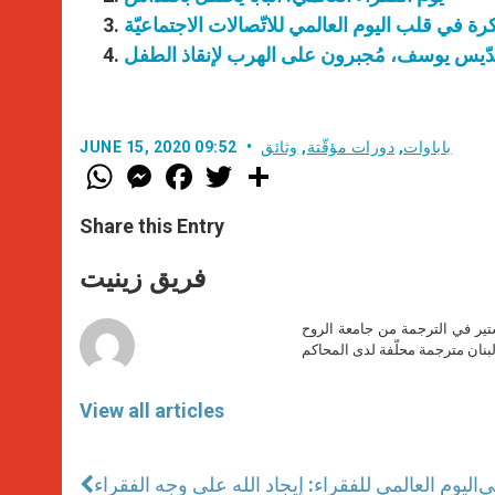
رة في قلب اليوم العالمي للاتّصالات الاجتماعيّة
قدّيس يوسف، مُجبرون على الهرب لإنقاذ الطفل
باباوات
,
دورات مؤقّتة
,
وثائق
JUNE 15, 2020 09:52
W
M
F
T
S
h
e
a
w
h
a
s
c
i
a
t
s
e
t
r
Share this Entry
s
e
b
t
e
A
n
o
e
p
g
o
r
فريق زينيت
p
e
k
r
ير في الترجمة من جامعة الروح
بنان مترجمة محلّفة لدى المحاكم
View all articles
في
اليوم العالمي للفقراء: إيجاد الله على وجه الفقراء