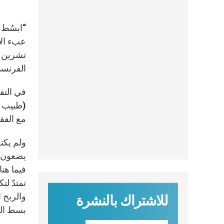
“ابسُط ي
الفرنسي
(طبيب ا
مع الفقر
ولم يكتف
يضعون أي
فيما هن
تمتدّ لت
والربح ا
للاشتراك بالنشرة
بسط اليد