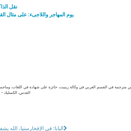
نقل الذاك
يوم المهاجر واللاجىء: على مثال ال
مترجمة في القسم العربي في وكالة زينيت، حائزة على شهادة في اللغات، وماجست
القدس، الكسليك - ل
البابا: في الإفخارستيا، الله يش