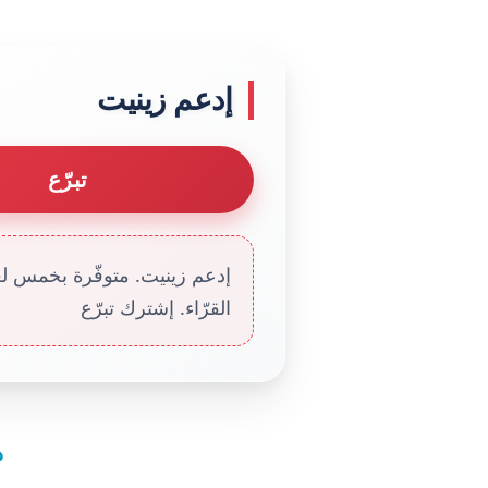
إدعم زينيت
تبرّع
إدعم زينيت. متوفّرة بخمس لغا
القرّاء. إشترك تبرّع
د