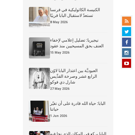
الكنيسة الكاثوليكية في فرنسا
تستعدّ لاستقبال البابا قريبًا
8 May 2026
نيجيريا: تضليل إعلامي لإخفاء
العنف بحق المسيحيين منذ عقود
15 May 2026
العبوديَّة بين اعتذار البابا لاوُن
الرابع عشر وصرخة القدِّيس
شارل دي فوكو
27 May 2026
البابا: حياة الله قادرة على أن تغيّر
حياتنا
1 Jun 2026
البابا يركع في المكان الذي نجا فيه