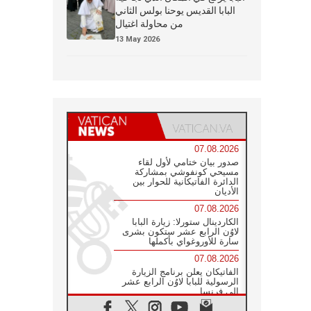
البابا القديس يوحنا بولس الثاني
من محاولة اغتيال
13 May 2026
07.08.2026
صدور بيان ختامي لأول لقاء
مسيحي كونفوشي بمشاركة
الدائرة الفاتيكانية للحوار بين
الأديان
07.08.2026
الكاردينال ستورلا: زيارة البابا
لاوُن الرابع عشر ستكون بشرى
سارة للأوروغواي بأكملها
07.08.2026
الفاتيكان يعلن برنامج الزيارة
الرسولية للبابا لاوُن الرابع عشر
إلى فرنسا
07.08.2026