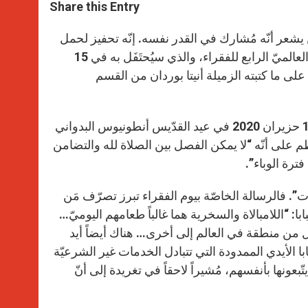
t
s
e
t
r
Share this Entry
s
e
b
t
e
A
n
o
e
p
g
o
r
 يشعر أنّه مُشارك في القدر نفسه. إنّه تحفيز لحمل
p
e
k
عبء الأضعف”: هذا ما شرحه البابا فرنسيس في رسالته الخاصّة باليوم العالميّ الرابع للفقراء، والذي سيُحتَفَل به في 15
r
2020 حول موضوع “ابسط يدك للفقير” (سي 7، 32)، بناء على ما كتبته الزميلة أنيتا بوردان من القسم
في التفاصيل، نُشِرَت رسالة البابا فرنسيس لهذا اليوم العالمي السبت 13 حزيران 2020 في عيد القدّيس أنطونيوس البدواني
 على أنّه “لا يمكن الفصل بين الصلاة لله والتضامن
فترة الوباء”.
وت”. فالرسالة الخاصّة بيوم الفقراء تبرز تصرّف مَن
: “اللامبالاة والسخرية هما غالباً طعامهم اليوميّ…
ل من منطقة في العالم إلى أخرى… هناك أيضاً أيد
ا الأيدي الممدودة التي تتبادل الخدمات غير الشرعيّة
بعونها بأنفسهم، مُشيراً لاحقاً في تغريدة إلى أنّ