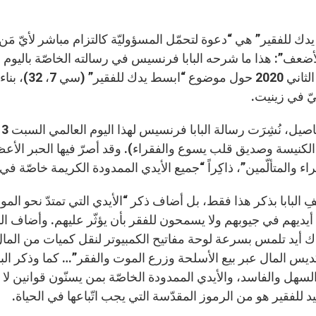
دك للفقير” هي “دعوة لتحمّل المسؤوليّة كالتزام مباشر لأيّ مَن
تشرين الثاني 
ّ في زينيت.
لكنيسة وصديق قلب يسوع والفقراء). وقد أصرّ فيها الحبر الأعظم
اء والمتألّمين”، ذاكِراً “جميع الأيدي الممدودة الكريمة خاصّة في 
ِ البابا بذكر هذا فقط، بل أضاف ذكر “الأيدي التي تمتدّ نحو الم
ديهم في جيوبهم ولا يسمحون للفقر بأن يؤثّر عليهم. وأضاف البابا
اك أيد تلمس بسرعة لوحة مفاتيح الكمبيوتر لنقل كميات من الما
كديس المال عبر بيع الأسلحة وزرع الموت والفقر”… كما وذكر الباب
لسهل والفاسد، والأيدي الممدودة الخاصّة بمن يسنّون قوانين لا يتّ
 للفقير هو من الرموز المقدّسة التي يجب اتّباعها في الحياة.