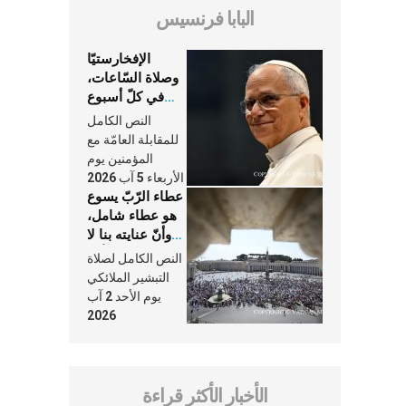
البابا فرنسيس
الإفخارستيّا
وصلاة السّاعات،
في كلّ أسبوع
وكلّ يوم، هما
النص الكامل
النَّفَس في حياة
للمقابلة العامّة مع
الكنيسة
المؤمنين يوم
الأربعاء 5 آب 2026
عطاء الرّبّ يسوع
هو عطاء شامل،
وأنّ عنايته بنا لا
تغيب عنّا أبدًا
النص الكامل لصلاة
التبشير الملائكي
يوم الأحد 2 آب
2026
الأخبار الأكثر قراءة