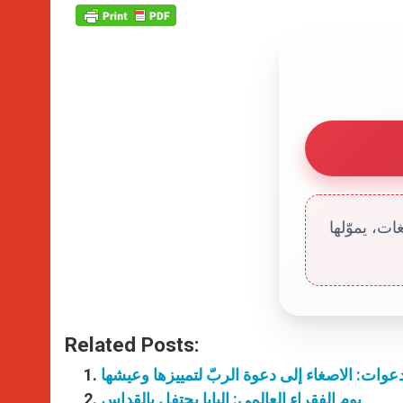
ت، يموّلها
Related Posts:
عوات: الاصغاء إلى دعوة الربّ لتمييزها وعيشها
يوم الفقراء العالمي: البابا يحتفل بالقداس