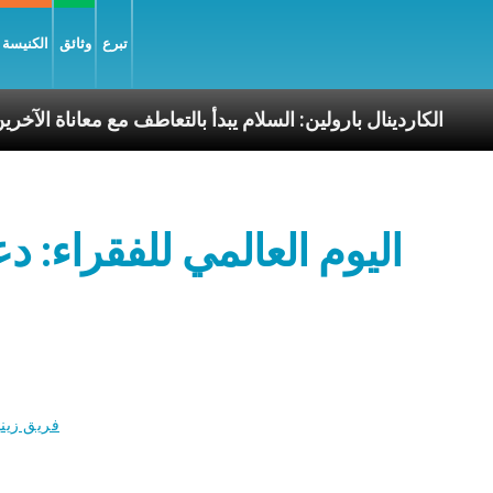
تبرع
وثائق
الكنيسة و
لرسوليّة
الكاردينال بارولين: السلام يبدأ بالتعاطف مع مع
اليوم العالمي للفقراء: د
فريق زين