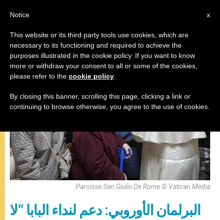
AR
Notice
x
This website or its third party tools use cookies, which are
necessary to its functioning and required to achieve the
وثائق
purposes illustrated in the cookie policy. If you want to know
more or withdraw your consent to all or some of the cookies,
please refer to the
cookie policy
.
By closing this banner, scrolling this page, clicking a link or
continuing to browse otherwise, you agree to the use of cookies.
Paroisse San Giulio De Rome © Vatican Media
البرلمان الأوروبي: دعم لنداء البابا “لا