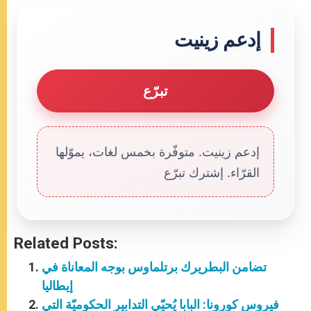
إدعم زينيت
تبرّع
إدعم زينيت. متوفّرة بخمس لغات، يموّلها
القرّاء. إشترك تبرّع
Related Posts:
تضامن البطريرك برتلماوس بوجه المعاناة في
إيطاليا
فيروس كورونا: البابا يُحيّي التدابير الحكوميّة التي