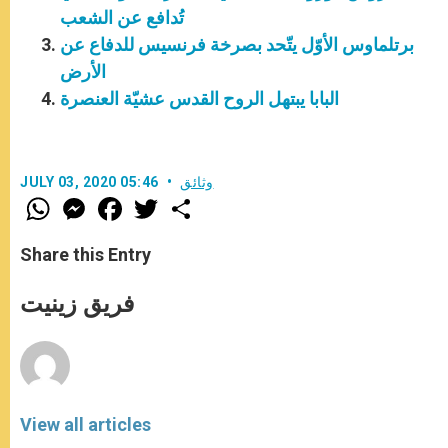
تُدافع عن الشعب
برتلماوس الأوّل يتّحد بصرخة فرنسيس للدفاع عن
الأرض
البابا يبتهل الروح القدس عشيّة العنصرة
وثائق
JULY 03, 2020 05:46
W
M
F
T
S
h
e
a
w
h
a
s
c
i
a
t
s
e
t
r
Share this Entry
s
e
b
t
e
A
n
o
e
p
g
o
r
فريق زينيت
p
e
k
r
View all articles