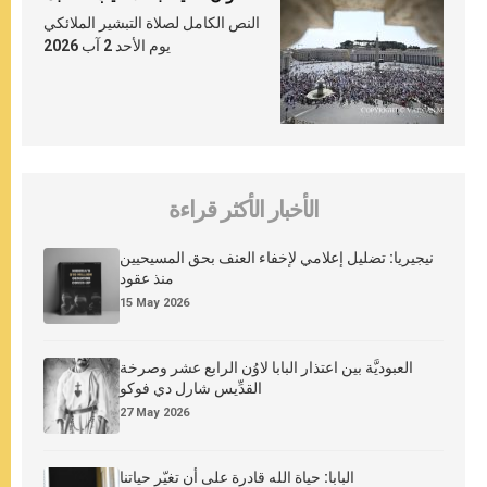
النص الكامل لصلاة التبشير الملائكي
يوم الأحد 2 آب 2026
الأخبار الأكثر قراءة
نيجيريا: تضليل إعلامي لإخفاء العنف بحق المسيحيين
منذ عقود
15 May 2026
العبوديَّة بين اعتذار البابا لاوُن الرابع عشر وصرخة
القدِّيس شارل دي فوكو
27 May 2026
البابا: حياة الله قادرة على أن تغيّر حياتنا