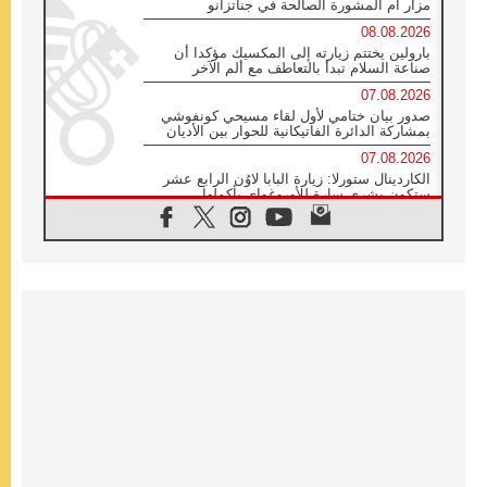
مزار أم المشورة الصالحة في جناتزانو
08.08.2026
بارولين يختتم زيارته إلى المكسيك مؤكدا أن
صناعة السلام تبدأ بالتعاطف مع ألم الآخر
07.08.2026
صدور بيان ختامي لأول لقاء مسيحي كونفوشي
بمشاركة الدائرة الفاتيكانية للحوار بين الأديان
07.08.2026
الكاردينال ستورلا: زيارة البابا لاوُن الرابع عشر
ستكون بشرى سارة للأوروغواي بأكملها
07.08.2026
الفاتيكان يعلن برنامج الزيارة الرسولية للبابا لاوُن
الرابع عشر إلى فرنسا
07.08.2026
في الذكرى الـ ٨١ لحادثة هيروشيما الكنيسة في
اليابان تنظم ١٠ أيام للصلاة على نية السلام
07.08.2026
الكنيسة في الأوروغواي: زيارة البابا ستعزز
الإيمان والرجاء
06.08.2026
الاجتماع الشهري للمطارنة الموارنة
06.08.2026
الكاردينال روسي: زيارة البابا لاوُن إلى الأرجنتين