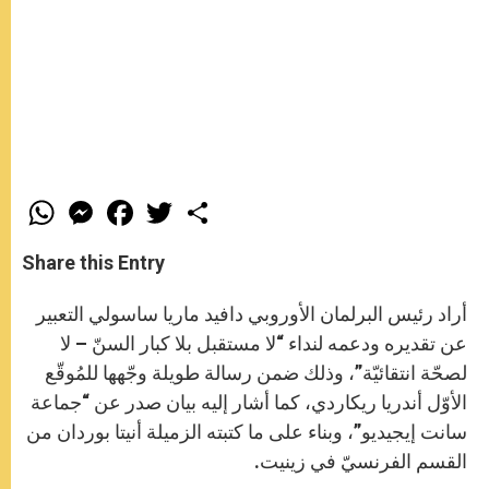
W
M
F
T
S
h
e
a
w
h
a
s
c
i
a
t
s
e
t
r
Share this Entry
s
e
b
t
e
A
n
o
e
p
g
o
r
أراد رئيس البرلمان الأوروبي دافيد ماريا ساسولي التعبير
p
e
k
r
عن تقديره ودعمه لنداء “لا مستقبل بلا كبار السنّ – لا
لصحّة انتقائيّة”، وذلك ضمن رسالة طويلة وجّهها للمُوقّع
الأوّل أندريا ريكاردي، كما أشار إليه بيان صدر عن “جماعة
سانت إيجيديو”، وبناء على ما كتبته الزميلة أنيتا بوردان من
القسم الفرنسيّ في زينيت.