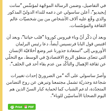
في التفاصيل، وضمن الرسالة الموجّهة لمؤسِّس “سانت
إيجيديو”، أعلن ساسولي عن دعمه للنداء الدوليّ المذكور
والذي وقّع عليه آلاف الأشخاص من بين شخصيّات عالم
الثقافة والمؤسّسات.
وبعد أن ذكّر أنّ وباء فيروس كورونا “قلب حياتنا”، وبعد أن
اقتبس قول البابا فرنسيس أيضاً، دعا رئيس البرلمان
الأوروبي إلى “استعادة جذورنا عبر وضع أخلاقيّة الإنسان
التي تتعدّى منطق الربح الاقتصاديّ في الوسط، مع التخلّي
عن ثقافة الإهمال والتأكّد من عدم بقاء أحد في الخلف”.
وأصرّ ساسولي على أنّه “من الضروريّ إحداث تغييرات
شجاعة وجذريّة تشمل مجتمعنا وتبرهن عن روح التضامن
المتجدّدة، لدعم الشباب كما لحماية كبار السنّ الذين هم
اليوم الضحايا الأساسيّين للوباء”.