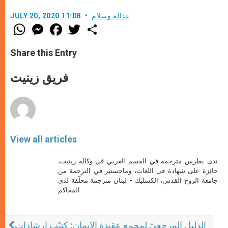
عدالة وسلام
JULY 20, 2020 11:08
W
M
F
T
S
h
e
a
w
h
a
s
c
i
a
t
s
e
t
r
Share this Entry
s
e
b
t
e
A
n
o
e
p
g
o
r
فريق زينيت
p
e
k
r
View all articles
ندى بطرس مترجمة في القسم العربي في وكالة زينيت،
حائزة على شهادة في اللغات، وماجستير في الترجمة من
جامعة الروح القدس، الكسليك - لبنان مترجمة محلّفة لدى
المحاكم
الدليل المرجعيّ لمجمع عقيدة الإيمان: كتيّب إرشادات