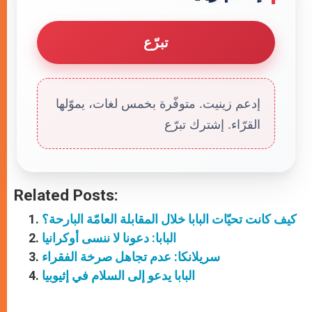
تبرّع
إدعم زينيت. متوفّرة بخمس لغات، يموّلها
القرّاء. إشترك تبرّع
Related Posts:
كيف كانت تحيّات البابا خلال المقابلة العامّة البارحة؟
البابا: دعونا لا ننسى أوكرانيا
سريلانكا: عدم تجاهل صرخة الفقراء
البابا يدعو إلى السلام في إثيوبيا