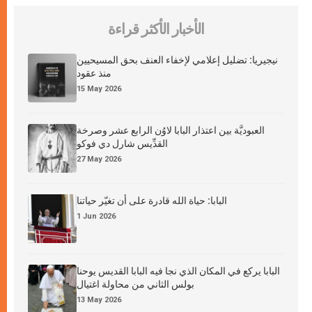
الأخبار الأكثر قراءة
نيجيريا: تضليل إعلامي لإخفاء العنف بحق المسيحيين
منذ عقود
15 May 2026
العبوديَّة بين اعتذار البابا لاوُن الرابع عشر وصرخة
القدِّيس شارل دي فوكو
27 May 2026
البابا: حياة الله قادرة على أن تغيّر حياتنا
1 Jun 2026
البابا يركع في المكان الذي نجا فيه البابا القديس يوحنا
بولس الثاني من محاولة اغتيال
13 May 2026