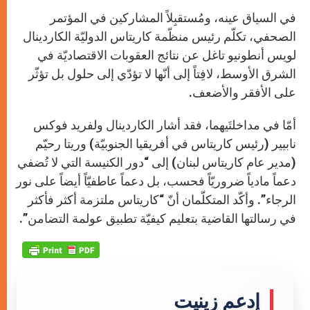
في السياق عينه، ومُستقبِلاً المشاركين في المؤتمر
الصحفي، تكلّم رئيس منظّمة كاريتاس الدوليّة الكاردينال
لويس أنطونيو تاغل عن نتائج العقوبات الاقتصاديّة في
الشرق الأوسط، لافِتاً إلى أنّها لا تؤدّي إلى حلول بل تؤثّر
على الأفقر والأضعف.
أمّا في مداخلتَيهما، فقد أشار الكاردينال ولفريد فوكس
نابيير (رئيس كاريتاس في أفريقيا الجنوبيّة) وريتا رحيّم
(مدير عام كاريتاس لبنان) إلى “دور الكنيسة التي لا تُضفي
دعماً مادياً ضروريّاً فحسب، بل دعماً عاطفيّاً أيضاً على نور
الرجاء”. وأكّد المتكلّمان أنّ “كاريتاس ملتزمة أكثر فأكثر
في رسالتها القاضية بتعليم كيفيّة تطبيق عولمة التضامن”.
إدعم زينيت