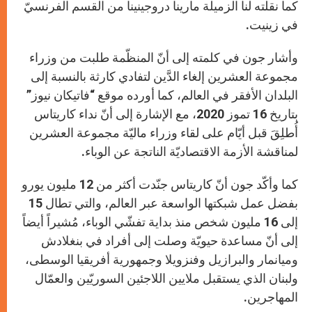
كما نقلته لنا الزميلة مارينا دروجينينا من القسم الفرنسيّ
في زينيت.
وأشار جون في كلمته إلى أنّ المنظّمة طلبت من وزراء
مجموعة العشرين إلغاء الدَّين لتفادي كارثة بالنسبة إلى
البلدان الأفقر في العالم، كما أورده موقع “فاتيكان نيوز”
بتاريخ 16 تموز 2020، مع الإشارة إلى أنّ نداء كاريتاس
أُطلِقَ قبل أيّام على لقاء وزراء ماليّة مجموعة العشرين
لمناقشة الأزمة الاقتصاديّة الناتجة عن الوباء.
كما وأكّد جون أنّ كاريتاس جنّدت أكثر من 12 مليون يورو
بفضل عمل شبكتها الواسعة عبر العالم، والتي تطال 15
إلى 16 مليون شخص منذ بداية تفشّي الوباء، مُشيراً أيضاً
إلى أنّ مساعدة حيويّة وصلت إلى أفراد في بنغلادش
وميانمار والبرازيل وفنزويلا وجمهورية أفريقيا الوسطى،
ولبنان الذي يستقبل ملايين اللاجئين السوريّين والعمّال
المهاجرين.