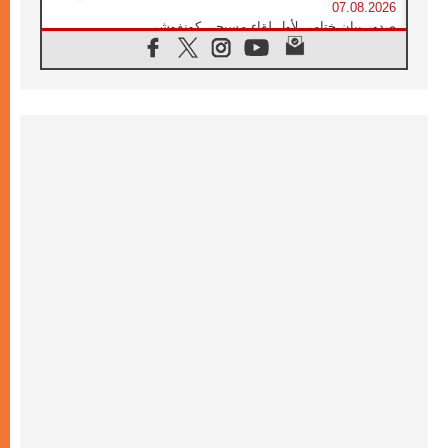
07.08.2026
صدور بيان ختامي لأول لقاء مسيحي كونفوشي
بمشاركة الدائرة الفاتيكانية للحوار بين الأديان
07.08.2026
الكاردينال ستورلا: زيارة البابا لاوُن الرابع عشر
ستكون بشرى سارة للأوروغواي بأكملها
07.08.2026
الفاتيكان يعلن برنامج الزيارة الرسولية للبابا لاوُن
الرابع عشر إلى فرنسا
07.08.2026
في الذكرى الـ ٨١ لحادثة هيروشيما الكنيسة في
اليابان تنظم ١٠ أيام للصلاة على نية السلام
07.08.2026
الكنيسة في الأوروغواي: زيارة البابا ستعزز
الإيمان والرجاء
06.08.2026
الاجتماع الشهري للمطارنة الموارنة
06.08.2026
الكاردينال روسي: زيارة البابا لاوُن إلى الأرجنتين
هي تكريم للبابا فرنسيس