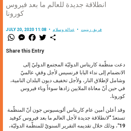
انطلاقة جديدة للعالم ما بعد فيروس
كورونا
فريق زينيت
عدالة وسلام
JULY 20, 2020 11:08
W
M
F
T
S
h
e
a
w
h
a
s
c
i
a
t
s
e
t
r
Share this Entry
s
e
b
t
e
A
n
o
e
p
g
o
r
دعت منظّمة كاريتاس الدوليّة المجتمع الدوليّ إلى
p
e
k
r
الانضمام إلى نداء البابا فرنسيس لأجل وقفٍ عالميّ
وشامل لإطلاق النار، ولأجل تخفيف ديون البلدان النامية،
في حين أنّ معاناة الملايين زادها سوءاً وباء فيروس
كورونا.
وقد أعلن أمين عام كاريتاس ألويسيوس جون أنّ المنظّمة
تستعدّ “لانطلاقة جديدة لأجل العالم ما بعد فيروس كوفيد
19″، وذلك خلال تقديمه التقرير السنويّ للمنظّمة الدوليّة،