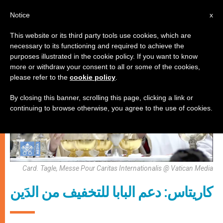
AR
Notice
x
This website or its third party tools use cookies, which are
necessary to its functioning and required to achieve the
عدالة وسلام
purposes illustrated in the cookie policy. If you want to know
more or withdraw your consent to all or some of the cookies,
please refer to the
cookie policy
.
By closing this banner, scrolling this page, clicking a link or
continuing to browse otherwise, you agree to the use of cookies.
Card. Tagle, Messe Pour Caritas Internationalis @ Vatican Media
كاريتاس: دعم البابا للتخفيف من الدَين