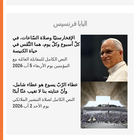
البابا فرنسيس
الإفخارستيّا وصلاة السّاعات، في
كلّ أسبوع وكلّ يوم، هما النَّفَس في
حياة الكنيسة
النص الكامل للمقابلة العامّة مع
المؤمنين يوم الأربعاء 5 آب 2026
عطاء الرّبّ يسوع هو عطاء شامل،
وأنّ عنايته بنا لا تغيب عنّا أبدًا
النص الكامل لصلاة التبشير الملائكي
يوم الأحد 2 آب 2026