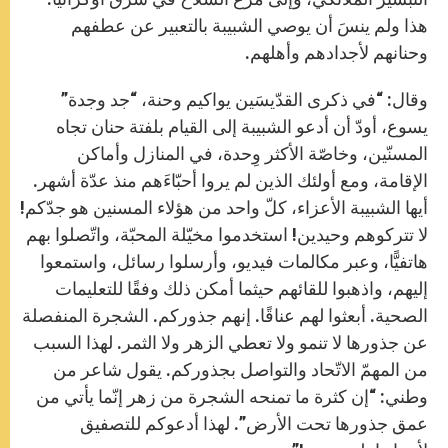
هذا ولم ينسَ أن يوصي الشبيبة بالتعبير عن عطفهم
وحنانهم لأجدادهم وأهلهم.
وقال: “في ذكرى القدّيسَين يواكيم وحنة، “جد وجدة”
يسوع، أودّ أن أدعو الشبيبة إلى القيام بلفتة حنان تجاه
المسنّين، وخاصّة الأكثر وِحدة، في المنازل وأماكن
الإقامة، ومع أولئك الذين لم يروا أحبّاءَهم منذ عدّة أشهر.
أيها الشبيبة الأعزاء، كلّ واحد من هؤلاء المسنين هو جدّكم!
لا تتركوهم وحيدين! استخدموا مخيّلة المحبّة، واتّصلوا بهم
هاتفيًّا، وعبر مكالمات فيديو، وأرسلوا رسائل، واستمعوا
إليهم، واذهبوا للقائهم حيثما أمكن ذلك وفقًا للتعليمات
الصحية. أبعثوا لهم عناقًا. إنهم جذوركم. الشجرة المنفصلة
عن جذورها لا تنمو ولا تعطي الزهر ولا الثمر. لهذا السبب
من المهمّ الاتّحاد والتواصل بجذوركم. يقول شاعر من
وطني: “إن كثرة ما تمنحه الشجرة من زهر إنّما يأتي من
عمق جذورها تحت الأرض”. لهذا أدعوكم للتصفيق