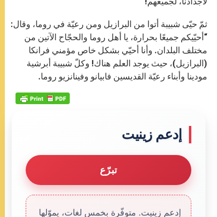
لأجدادنا، لجميعهم!”
ثمّ حيّى شبيبة أتوا من البرازيل ومن رعيّة في روما، وقال:
“أحيّيكم جميعًا بحرارة، يا أهل روما والحجّاح الآتين من
مختلف البلدان. وأنا أحيّي بشكل خاص مؤمني فرانكا
(البرازيل)، حيث يوجد العلم هناك! وكلّ شبيبة أبرشية
مودينا وأبناء رعيّة القديسين فابيانو وفينانزيو روما.
إدعم زينيت
تبرّع
إدعم زينيت. متوفّرة بخمس لغات، يموّلها