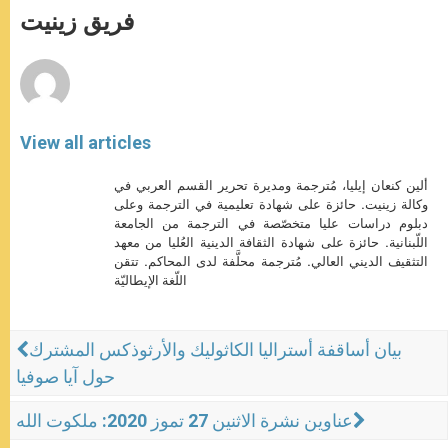
p
g
o
r
فريق زينيت
p
e
k
r
View all articles
ألين كنعان إيليا، مُترجمة ومديرة تحرير القسم العربي في
وكالة زينيت. حائزة على شهادة تعليمية في الترجمة وعلى
دبلوم دراسات عليا متخصّصة في الترجمة من الجامعة
اللّبنانية. حائزة على شهادة الثقافة الدينية العُليا من معهد
التثقيف الديني العالي. مُترجمة محلَّفة لدى المحاكم. تتقن
اللّغة الإيطاليّة
بيان أساقفة أستراليا الكاثوليك والأرثوذكس المشترك
حول آيا صوفيا
عناوين نشرة الاثنين 27 تموز 2020: ملكوت الله