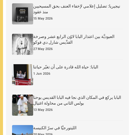
نيجيريا: تضليل إعلامي لإخفاء العنف بحق المسيحيين
منذ عقود
15 May 2026
العبوديَّة بين اعتذار البابا لاوُن الرابع عشر وصرخة
القدِّيس شارل دي فوكو
27 May 2026
البابا: حياة الله قادرة على أن تغيّر حياتنا
1 Jun 2026
البابا يركع في المكان الذي نجا فيه البابا القديس يوحنا
بولس الثاني من محاولة اغتيال
13 May 2026
الليتورجيَّا في سرّ الكنيسة
20 May 2026