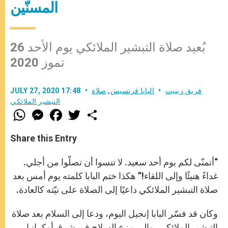
المسنّين
بُعيد صلاة التبشير الملائكي يوم الأحد 26
تموز 2020
فريق زينيت
البابا فرنسيس
,
صلاة
JULY 27, 2020 17:48
التبشير الملائكي
W
M
F
T
S
h
e
a
w
h
a
s
c
i
a
t
s
e
t
r
Share this Entry
s
e
b
t
e
A
n
o
e
p
g
o
r
“أتمنّى لكم يوم أحد سعيد. لا تنسوا أن تصلّوا من أجلي.
p
e
k
r
غداءً هنيئًا وإلى اللقاء!” هكذا ختم البابا كلمته يوم أمس بعد
صلاة التبشير الملائكي داعيًا إلى الصلاة على نيّته كالعادة.
وكان قد فسّر البابا إنجيل اليوم، ودعا إلى السلام بعد صلاة
التبشير الملائكي، وإلى مزع السلاح في شرق أوكرانيا.