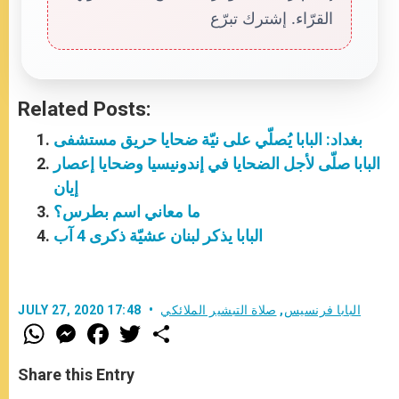
القرّاء. إشترك تبرّع
Related Posts:
بغداد: البابا يُصلّي على نيّة ضحايا حريق مستشفى
البابا صلّى لأجل الضحايا في إندونيسيا وضحايا إعصار
إيان
ما معاني اسم بطرس؟
البابا يذكر لبنان عشيّة ذكرى 4 آب
البابا فرنسيس
,
صلاة التبشير الملائكي
JULY 27, 2020 17:48
W
M
F
T
S
h
e
a
w
h
a
s
c
i
a
t
s
e
t
r
Share this Entry
s
e
b
t
e
A
n
o
e