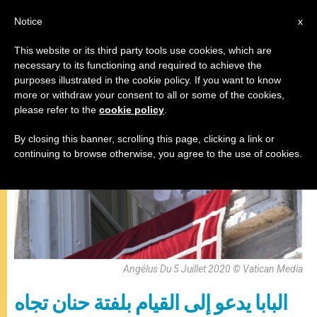
AR
Notice
x
This website or its third party tools use cookies, which are
necessary to its functioning and required to achieve the
,
البابا فرنسيس
صلاة التبشير الملائكي
purposes illustrated in the cookie policy. If you want to know
more or withdraw your consent to all or some of the cookies,
please refer to the
cookie policy
.
By closing this banner, scrolling this page, clicking a link or
continuing to browse otherwise, you agree to the use of cookies.
Angélus Du 5 Juillet 2020 © Vatican Media
البابا يدعو إلى القيام بلفتة حنان تجاه