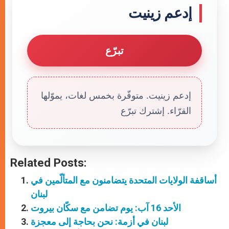
إدعم زينيت
تبرّع
إدعم زينيت. متوفّرة بخمس لغات، يموّلها
القرّاء. إشترك تبرّع
Related Posts:
أساقفة الولايات المتحدة يتضامنون مع المتألّمين في
لبنان
الأحد 16 آب: يوم تضامن مع سكّان بيروت
لبنان في أزمة: نحن بحاجة إلى معجزة