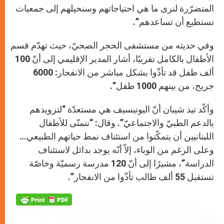
المتضرّرة لنرى ما هي احتياجاتهم وسنحيلهم إلى جمعيات
تستطيع أن تساعدهم”.
وفي حديثه من مستشفى الحجر الصحيّ، حيث تهدّم قسم
الأطفال بالكامل تقريبًا، أشار المدير الإقليمي إلى أنّ 100
ألف طفل قد تأذّوا بشكل مباشر من الانفجار: 6000
جريح، من بينهم 1000 طفل”.
وأكّد تيد شيبان أنّ اليونيسيف هي مستعدّة “لتزويدهم
بالدعم الطبيّ والاجتماعيّ”. وقال: “نتمنّى للأطفال
اللبنانيين أن يتمكّنوا من استئناف نمط حياتهم الطبيعي…
وعلى الرغم من الوباء، إلاّ أنّه يوجد بدائل لاستئناف
الدراسة”، مشيرًا إلى أنّ 120 مدرسة رسميّة وخاصّة
تستقبل 55 ألف طالب تأذّوا من الانفجار”.