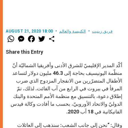
فريق زينيت
الكنيسة والعالم
AUGUST 21, 2020 18:00
W
M
F
T
S
h
e
a
w
h
a
s
c
i
a
t
s
e
t
r
Share this Entry
s
e
b
t
e
A
n
o
e
p
g
o
r
أكّد المدير الإقليميّ للشرق الأدنى وأفريقيا الشماليّة أنّ
p
e
k
r
منظّمة اليونيسيف بحاجة إلى 46.3 مليون دولار لتساعد
الأطفال المتضرّرين من الانفجار المزدوج الذي ضرب
المرفأ في بيروت في الرابع من آب الفائت. لذلك، تمّ
إطلاق دعوة، بالتنسيق مع منظمة الأمم المتحدة والبنك
الدوليّ والاتحاد الأوروبيّ، بحسب ما أفادت وكالة فيدس
الفاتيكانية في 18 آب 2020.
وقال: “نحن إلى جانب الشعب: سنذهب إلى العائلات