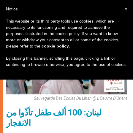
AR
Notice
x
This website or its third party tools use cookies, which are
necessary to its functioning and required to achieve the
الكنيسة والعالم
purposes illustrated in the cookie policy. If you want to know
more or withdraw your consent to all or some of the cookies,
please refer to the
cookie policy
.
By closing this banner, scrolling this page, clicking a link or
continuing to browse otherwise, you agree to the use of cookies.
Sauvegarde Des Écoles Du Liban @ L'Oeuvre D'Orient
لبنان: 100 ألف طفل تأذّوا من
الانفجار