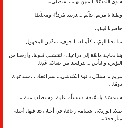
سوى التّمسّك المتين بها…. سنصلّي…
وطننا يا مريم، يتألّم ….نريده مُرتدًّا، ومخلّصًا
حاضرنا قَلِق..
بتنا نحيا الهمّ، نتكلّم لغة الخوف، نتنفّس المجهول …
بتنا بحاجة ماسّة إلى ذراعيك ، لتنتشلي قلوبنا، وأرضنا من
البؤس، واليأس … لترفعينا من ضبابيّة غَدِنا..
مريم…. سنلبّي دعوة الكبّوشي… سنرافقك … سندعوك
دومًا…
سنتمسّك بالسّبحة، سنسلّم عليك، وسنطلب منك…
صلاة الورديّة، ابتسامة رجائنا، في أحيان بتنا فيها، أخيلة
متأرجحة…