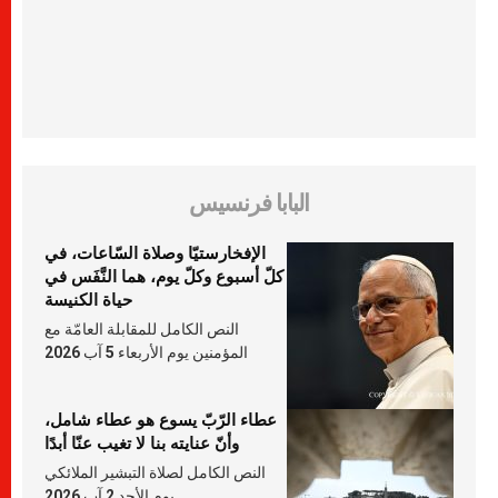
البابا فرنسيس
الإفخارستيّا وصلاة السّاعات، في
كلّ أسبوع وكلّ يوم، هما النَّفَس في
حياة الكنيسة
النص الكامل للمقابلة العامّة مع
المؤمنين يوم الأربعاء 5 آب 2026
عطاء الرّبّ يسوع هو عطاء شامل،
وأنّ عنايته بنا لا تغيب عنّا أبدًا
النص الكامل لصلاة التبشير الملائكي
يوم الأحد 2 آب 2026