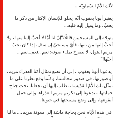
لأنّك الأمّ السّماويّة…
يعتبر أبونا يعقوب أنّه يحلو للإنسان الإكثار من ذكر ما
يحبّ، وما يميل إليه قلبه…
يتوجّه إلى المسيحيين قائلًا:”إنّ لنا أمًّا لا أحبَّ إلينا منها ، ولا
أحبَّ إليها من بنيها، فأيّ مسيحيّ إن سئل، إذا كان يحبّ
مريم البتول، لا يصرخ بملء صوته: نعم ..نعم…نعم…
أحبّها!”
يدعونا أبونا يعقوب ، إلى أن نضع تمثال أمّنا العذراء مريم،
أو صورتها، في صدور مجالسنا، وكلّما وقع نظرنا على ما
تمثّل تلك الأمّ القدّيسة، نطلب إليها أن تجعلنا، تحت جناح
حمايتها… يدعونا إلى تكريم مريم العذراء، وإلى حمل
أيقونتها، وإلى وضع مسبحتها في جيوبنا.
في هذه الأيّام نحن بحاجة ماسّة إلى معونة مريم،… ما لنا