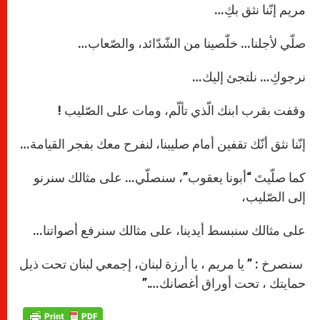
مريم إنّنا نثق بكِ…
صلّي لأجلنا… خلّصينا من الشّدّائد، والصّعاب…
نرجوكِ… نلتجئ إليك…
وقفت بقرب ابنك الّذي تألّم، ومات على الصّليب !
إنّنا نثق أنّك تقفين أمام صليبنا، لنفرح معك بفجر القيامة…
كما صلّيتَ “أبونا يعقوب”، سنصلّي… على مثالك سنرنو
إلى الصّليب،
على مثالك سنبسط أيدينا، على مثالك سنرفع أصواتنا…
سنصرخ : ” يا مريم ، يا أرزة لبنان، إجمعي لبنان تحت ذيل
حمايتك ، تحت أوراق أغصانك….”