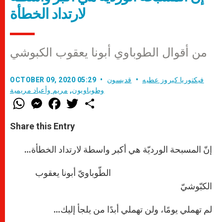
لارتداد الخطأة
من أقوال الطوباوي أبونا يعقوب الكبوشي
فيكتوريا كيروز عطيه
قديسون
OCTOBER 09, 2020 05:29
وطوباويون
,
مريم وأعياد مريمية
W
M
F
T
S
h
e
a
w
h
a
s
c
i
a
t
s
e
t
r
Share this Entry
s
e
b
t
e
A
n
o
e
p
g
o
r
إنّ المسبحة الورديّة هي أكبر واسطة لارتداد الخطأة…
p
e
k
r
الطّوباويّ أبونا يعقوب
الكبّوشيّ
لم تهملي يومًا، ولن تهملي أبدًا من يلجأ إليك…