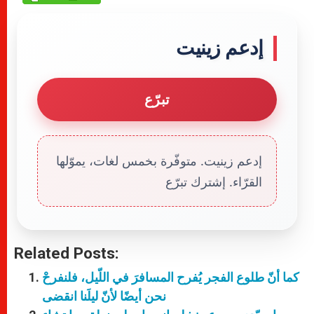
إدعم زينيت
تبرّع
إدعم زينيت. متوفّرة بخمس لغات، يموّلها
القرّاء. إشترك تبرّع
Related Posts:
كما أنّ طلوع الفجر يُفرح المسافرَ في اللّيل، فلنفرحْ
نحن أيضًا لأنّ ليلَنا انقضى