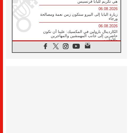
هي تكريم للبابا فرنسيس
06.08.2026
زيارة البابا إلى البيرو ستكون زمن نعمة ومصالحة
ورجاء
06.08.2026
الكاردينال بارولين في المكسيك: علينا أن نكون
حاضرين إلى جانب المهمشين والمهاجرين
والأجانب
06.08.2026
البابا لاوُن الرابع عشر للشباب في أسيزي:
"أوروبا والعالم يبحثان اليوم عن قديسين جُدد
فيكم"
06.08.2026
البابا في أسيزي يتحدث إلى الشباب المشاركين
في لقاء الشباب الفرنسيسكاني
06.08.2026
البابا لاوُن الرابع عشر يبرق معزيا بوفاة
الكاردينال جوليو دوارتي لانغا
05.08.2026
في مقابلته العامة مع المؤمنين البابا لاوُن الرابع
عشر يواصل الحديث عن الدستور في الليتورجيا
المقدسة مسلطا الضوء على صلاة الكنيسة
05.08.2026
البابا لاوُن الرابع عشر يزور في تشرين الثاني