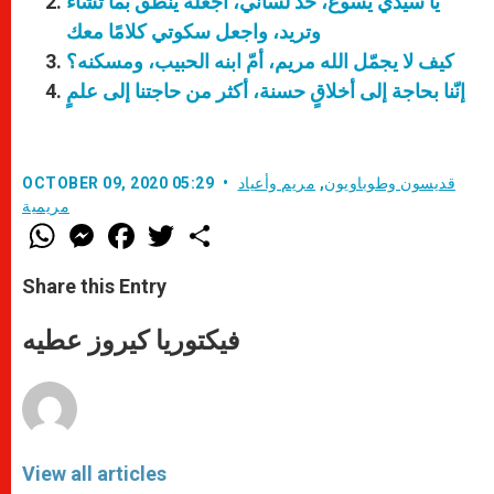
يا سيّدي يسوع، خذ لساني، اجعله ينطق بما تشاء
وتريد، واجعل سكوتي كلامًا معك
كيف لا يجمّل الله مريم، أمّ ابنه الحبيب، ومسكنه؟
إنّنا بحاجة إلى أخلاقٍ حسنة، أكثر من حاجتنا إلى علمٍ
قديسون وطوباويون
,
مريم وأعياد
OCTOBER 09, 2020 05:29
مريمية
W
M
F
T
S
h
e
a
w
h
a
s
c
i
a
t
s
e
t
r
Share this Entry
s
e
b
t
e
A
n
o
e
p
g
o
r
فيكتوريا كيروز عطيه
p
e
k
r
View all articles