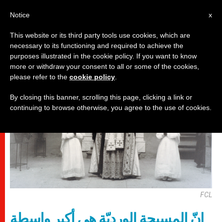
AR
Notice
x
This website or its third party tools use cookies, which are
necessary to its functioning and required to achieve the
,
قديسون وطوباويون
مريم وأعياد مريمية
purposes illustrated in the cookie policy. If you want to know
more or withdraw your consent to all or some of the cookies,
please refer to the
cookie policy
.
By closing this banner, scrolling this page, clicking a link or
continuing to browse otherwise, you agree to the use of cookies.
FCL
إنّ المسبحة الورديّة هي أكبر واسطة