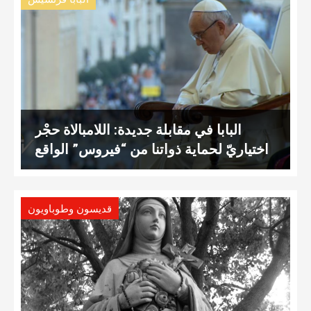
البابا في مقابلة جديدة: اللامبالاة حجْر
اختياريّ لحماية ذواتنا من “فيروس” الواقع
قديسون وطوباويون