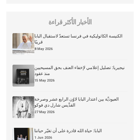
الأخبار الأكثر قراءة
الكنيسة الكاثوليكية في فرنسا تستعدّ لاستقبال البابا
قريبًا
8 May 2026
نيجيريا: تضليل إعلامي لإخفاء العنف بحق المسيحيين
منذ عقود
15 May 2026
العبوديَّة بين اعتذار البابا لاوُن الرابع عشر وصرخة
القدِّيس شارل دي فوكو
27 May 2026
البابا: حياة الله قادرة على أن تغيّر حياتنا
1 Jun 2026