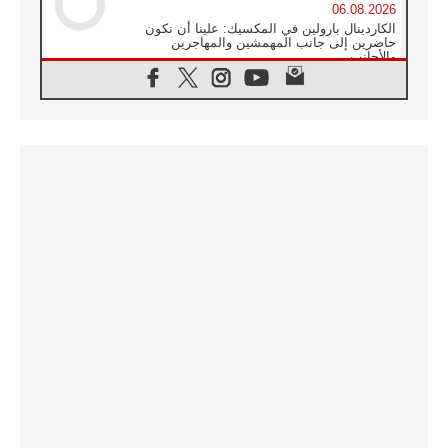
06.08.2026
الكاردينال بارولين في المكسيك: علينا أن نكون
حاضرين إلى جانب المهمشين والمهاجرين
والأجانب
06.08.2026
البابا لاوُن الرابع عشر للشباب في أسيزي:
"أوروبا والعالم يبحثان اليوم عن قديسين جُدد
فيكم"
06.08.2026
البابا في أسيزي يتحدث إلى الشباب المشاركين
في لقاء الشباب الفرنسيسكاني
06.08.2026
البابا لاوُن الرابع عشر يبرق معزيا بوفاة
الكاردينال جوليو دوارتي لانغا
05.08.2026
في مقابلته العامة مع المؤمنين البابا لاوُن الرابع
عشر يواصل الحديث عن الدستور في الليتورجيا
المقدسة مسلطا الضوء على صلاة الكنيسة
05.08.2026
البابا لاوُن الرابع عشر يزور في تشرين الثاني
٢٠٢٦ أوروغواي والأرجنتين وبيرو
05.08.2026
خمسون عاما على استشهاد الأسقف الأرجنتيني
الطوباوي إنريكي أنجيليلي