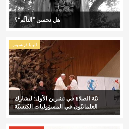
هل نحسن “التألّم”؟
البابا فرنسيس
نيّة الصلاة في تشرين الأول: ليشارك
العلمانيّون في المسؤوليات الكنسيّة