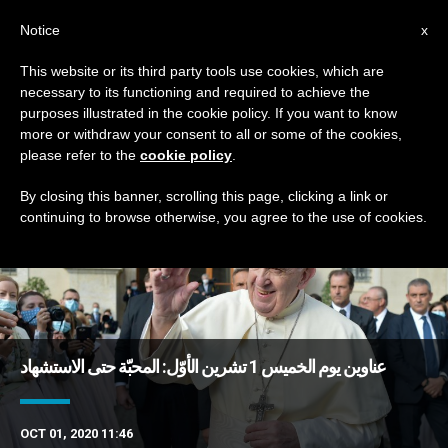
AR
Notice
x
This website or its third party tools use cookies, which are
necessary to its functioning and required to achieve the
DAY
purposes illustrated in the cookie policy. If you want to know
October 1st, 2020
more or withdraw your consent to all or some of the cookies,
please refer to the
cookie policy
.
By closing this banner, scrolling this page, clicking a link or
continuing to browse otherwise, you agree to the use of cookies.
DERNIÈRES NOUVELLES
عناوين يوم الخميس 1 تشرين الأوّل: المحبّة حتى الاستشهاد
OCT 01, 2020 11:46