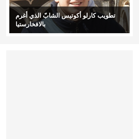
تطويب كارلو أكوتيس الشابّ الذي أُغرم
بالافخارستيا