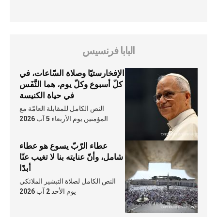
البابا فرنسيس
الإفخارستيّا وصلاة السّاعات، في
كلّ أسبوع وكلّ يوم، هما النَّفَس
في حياة الكنيسة
النص الكامل للمقابلة العامّة مع
المؤمنين يوم الأربعاء 5 آب 2026
عطاء الرّبّ يسوع هو عطاء
شامل، وأنّ عنايته بنا لا تغيب عنّا
أبدًا
النص الكامل لصلاة التبشير الملائكي
يوم الأحد 2 آب 2026