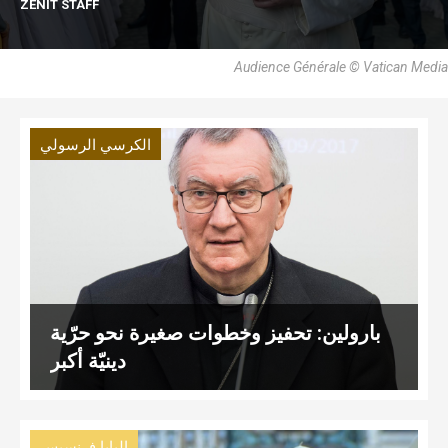
ZENIT STAFF
Audience Générale © Vatican Media
الكرسي الرسولي
بارولين: تحفيز وخطوات صغيرة نحو حرّية
دينيّة أكبر
البابا فرنسيس