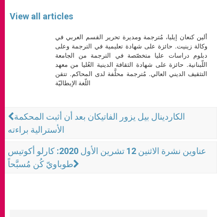
View all articles
ألين كنعان إيليا، مُترجمة ومديرة تحرير القسم العربي في
وكالة زينيت. حائزة على شهادة تعليمية في الترجمة وعلى
دبلوم دراسات عليا متخصّصة في الترجمة من الجامعة
اللّبنانية. حائزة على شهادة الثقافة الدينية العُليا من معهد
التثقيف الديني العالي. مُترجمة محلَّفة لدى المحاكم. تتقن
اللّغة الإيطاليّة
الكاردينال بيل يزور الفاتيكان بعد أن أثبت المحكمة
الأسترالية براءته
عناوين نشرة الاثنين 12 تشرين الأول 2020: كارلو أكوتيس
طوباويّ كُن مُسبَّحاً