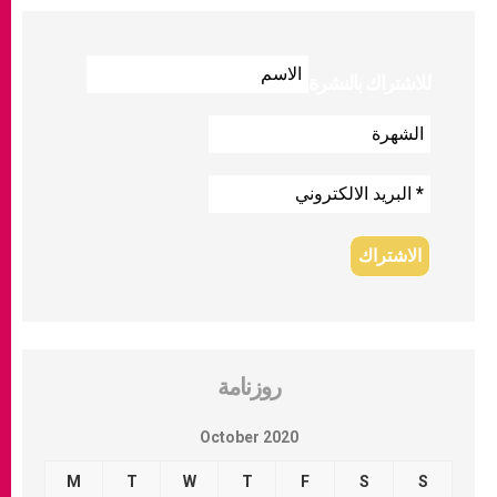
للاشتراك بالنشرة
روزنامة
October 2020
M
T
W
T
F
S
S