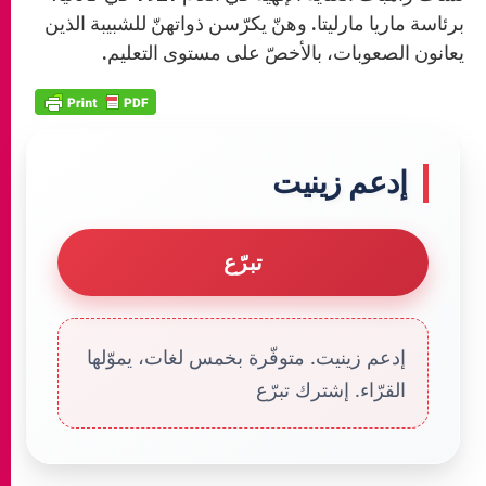
برئاسة ماريا مارليتا. وهنّ يكرّسن ذواتهنّ للشبيبة الذين
يعانون الصعوبات، بالأخصّ على مستوى التعليم.
إدعم زينيت
تبرّع
إدعم زينيت. متوفّرة بخمس لغات، يموّلها
القرّاء. إشترك تبرّع