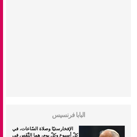
البابا فرنسيس
الإفخارستيّا وصلاة السّاعات، في
كلّ أسبوع وكلّ يوم، هما النَّفَس في