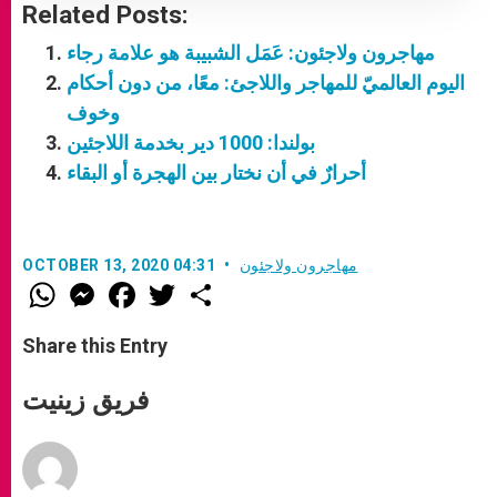
Related Posts:
مهاجرون ولاجئون: عَمَل الشبيبة هو علامة رجاء
اليوم العالميّ للمهاجر واللاجئ: معًا، من دون أحكام
وخوف
بولندا: 1000 دير بخدمة اللاجئين
أحرارٌ في أن نختار بين الهجرة أو البقاء
مهاجرون ولاجئون
OCTOBER 13, 2020 04:31
W
M
F
T
S
h
e
a
w
h
a
s
c
i
a
t
s
e
t
r
Share this Entry
s
e
b
t
e
A
n
o
e
p
g
o
r
فريق زينيت
p
e
k
r