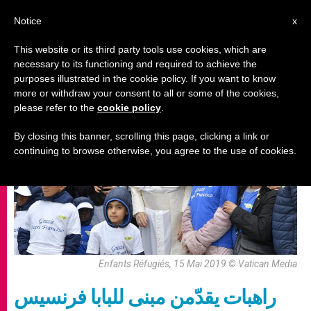
AR
Notice
x
This website or its third party tools use cookies, which are
necessary to its functioning and required to achieve the
مهاجرون ولاجئون
purposes illustrated in the cookie policy. If you want to know
more or withdraw your consent to all or some of the cookies,
please refer to the
cookie policy
.
By closing this banner, scrolling this page, clicking a link or
continuing to browse otherwise, you agree to the use of cookies.
Enfants Réfugiés, 15 Mai 2019 © Vatican Media
راهبات يقدّمن مبنى للبابا فرنسيس