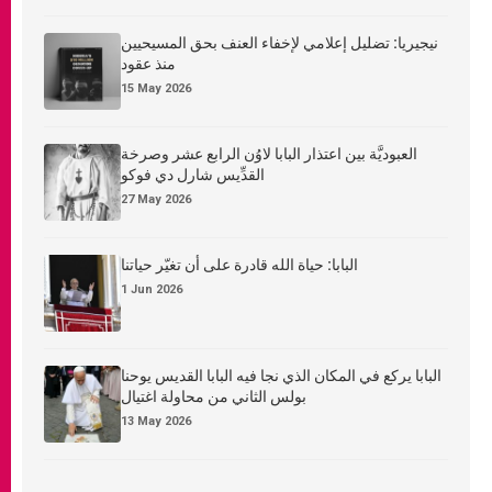
نيجيريا: تضليل إعلامي لإخفاء العنف بحق المسيحيين
منذ عقود
15 May 2026
العبوديَّة بين اعتذار البابا لاوُن الرابع عشر وصرخة
القدِّيس شارل دي فوكو
27 May 2026
البابا: حياة الله قادرة على أن تغيّر حياتنا
1 Jun 2026
البابا يركع في المكان الذي نجا فيه البابا القديس يوحنا
بولس الثاني من محاولة اغتيال
13 May 2026