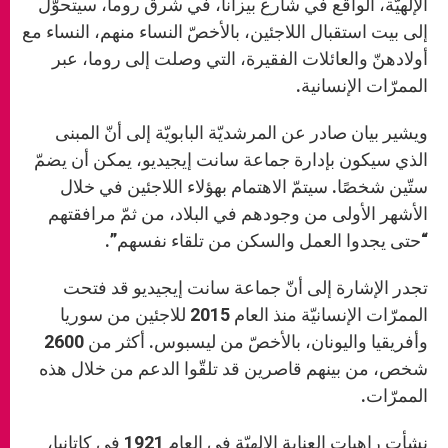
الإلهيّة، الواقع في شارع بيزانا، في شرق روما، سيتحوّل
إلى بيت استقبال اللاجئين، بالأخصّ النساء منهم، النساء مع
أولادهنّ والعائلات الفقيرة، التي وصلت إلى روما، عبر
الممرّات الإنسانية.
ويشير بيان صادر عن المرشديّة البابويّة إلى أنّ المبنى
الذي سيكون بإدارة جماعة سانت إيجيديو، يمكن أن يضمّ
ستّين شخصًا. سيتمّ الاهتمام بهؤلاء اللاجئين في خلال
الأشهر الأولى من وجودهم في البلاد، من ثمّ مرافقتهم
“حتى يجدوا العمل والسكن من تلقاء نفسهم”.
تجدر الإشارة إلى أنّ جماعة سانت إيجيديو قد فتحت
الممرّات الإنسانيّة منذ العام 2015 للاجئين من سوريا
وأفريقيا واليونان، بالأخصّ من ليسبوس. أكثر من 2600
شخص، من بينهم قاصرين قد تلقّوا الدعم من خلال هذه
الممرّات.
نشأت راهبات العناية الإلهيّة في العام 1921 في كاتانيا،