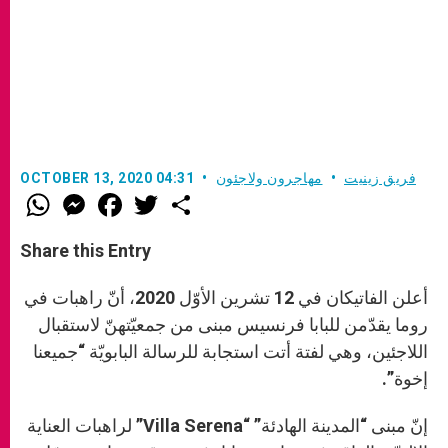
فريق زينيت
مهاجرون ولاجئون
OCTOBER 13, 2020 04:31
W
M
F
T
S
h
e
a
w
h
a
s
c
i
a
t
s
e
t
r
Share this Entry
s
e
b
t
e
A
n
o
e
p
g
o
r
أعلن الفاتيكان في 12 تشرين الأوّل 2020، أنّ راهبات في
p
e
k
r
روما يقدّمن للبابا فرنسيس مبنى من جمعيّتهنّ لاستقبال
اللاجئين، وهي لفتة أتت استجابة للرسالة البابويّة “جميعنا
إخوة”.
إنّ مبنى “المدينة الهادئة” “Villa Serena” لراهبات العناية