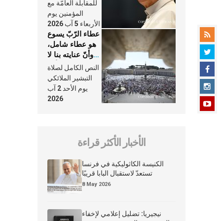
النَّفَس في حياة
للمقابلة العامّة مع
الكنيسة
المؤمنين يوم
الأربعاء 5 آب 2026
عطاء الرّبّ يسوع
هو عطاء شامل،
وأنّ عنايته بنا لا
تغيب عنّا أبدًا
النص الكامل لصلاة
التبشير الملائكي
يوم الأحد 2 آب
2026
الأخبار الأكثر قراءة
الكنيسة الكاثوليكية في فرنسا
تستعدّ لاستقبال البابا قريبًا
8 May 2026
نيجيريا: تضليل إعلامي لإخفاء