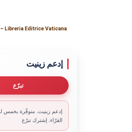
– Libreria Editrice Vaticana
إدعم زينيت
تبرّع
إدعم زينيت. متوفّرة بخمس لغا
القرّاء. إشترك تبرّع