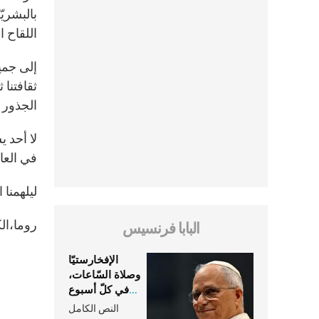
بالبشريّ
اللقاح ا
إلى جمي
ثقافتنا 
الجذور و
لا أحد ي
في العال
ليلهمنا 
روما،الكامبيدوليو، 
البابا فرنسيس
الإفخارستيّا
وصلاة السّاعات،
في كلّ أسبوع
وكلّ يوم، هما
النص الكامل