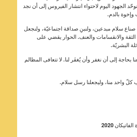
 لنوحّد الجهود اليوم لاحتواء انتشار الفيروس إلى أن نجد
 وإخوة بالدم.
 صناع سلام مبدعين، ولنبنِ صداقة اجتماعيّة، ولنجعل
ام الثقة والانقسامات والعنف. الحوار يقضي على
ة البشريّة.
حاجة إلى أن نغفر وأن يُغفَر لنا. لا تتعافى المظالم
لب كلّ واحد منا، وليجعلنا رسل سلام.
تيكان 2020