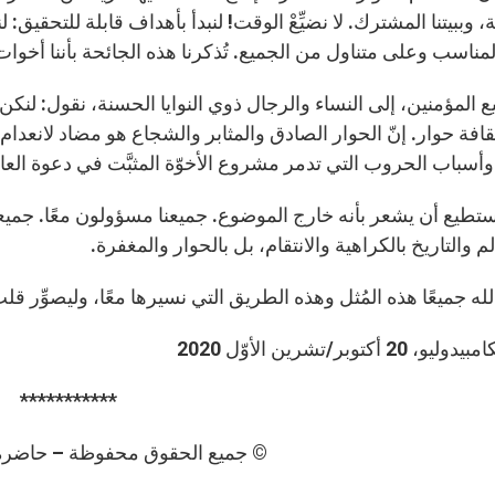
ة، وببيتنا المشترك. لا نضيِّعْ الوقت! لنبدأ بأهداف قابلة للتحقيق:
لمناسب وعلى متناول من الجميع. تُذكرنا هذه الجائحة بأننا أخوات
ع المؤمنين، إلى النساء والرجال ذوي النوايا الحسنة، نقول: لنكن
ثقافة حوار. إنّ الحوار الصادق والمثابر والشجاع هو مضاد لانعد
أسباب الحروب التي تدمر مشروع الأخوّة المثبَّت في دعوة العائل
ستطيع أن يشعر بأنه خارج الموضوع. جميعنا مسؤولون معًا. جميعنا ب
م والتاريخ بالكراهية والانتقام، بل بالحوار والمغفرة.
الله جميعًا هذه المُثل وهذه الطريق التي نسيرها معًا، وليصوِّر ق
20 أكتوبر/تشرين الأوّل 2020
***********
© جميع الحقوق محفوظة – حاضرة الفا