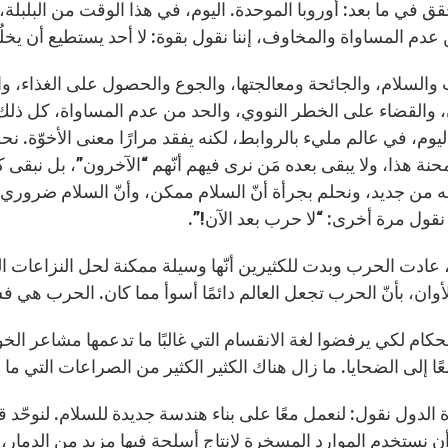
 عدم المساواة والمخاوف، إننا نقول بقوة: لا أحد يستطيع أن يخل
السلام، والجائحة ومعالجتها، والجوع والحصول على الغذاء، والاح
 والقضاء على الخطر النووي، والحد من عدم المساواة، كل ذلك 
وم، في عالم مليء بالروابط، لكنه يفقد مرارًا معنى الأخوّة. نحن،
نة هذا، ولا يبقى بعده مَن نرى فيهم أنّهم “الآخرون”، بل نبقى كلُّن
ه من جديد، ونحلم بجرأة أنّ السلام ممكن، وأنّ السلام ضروري، 
 نقول مرة أخرى: “لا حرب بعد الآن!”.
ادت الحرب وبدت للكثيرين أنّها وسيلة ممكنة لحل النزاعات الدول
أوان، بأنّ الحرب تجعل العالم دائمًا أسوأ مما كان. الحرب هي فش
حكام لكي يرفضوا لغة الانقسام التي غالبًا ما تدعمها مشاعر الخوف
ًا إلى الضحايا. ما زال هناك الكثير الكثير من الصراعات التي ما
 الدول نقول: لنعمل معًا على بناء هندسة جديدة للسلام. لنوحّد ق
ن نستخدم الموارد المسخرة لإنتاج أسلحة فيها مزيد من الدمار، ص