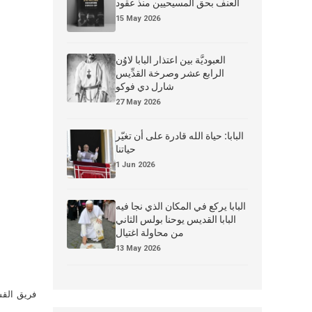
العنف بحق المسيحيين منذ عقود
15 May 2026
العبوديَّة بين اعتذار البابا لاوُن
الرابع عشر وصرخة القدِّيس
شارل دي فوكو
27 May 2026
البابا: حياة الله قادرة على أن تغيّر
حياتنا
1 Jun 2026
البابا يركع في المكان الذي نجا فيه
البابا القديس يوحنا بولس الثاني
من محاولة اغتيال
13 May 2026
فريق القس