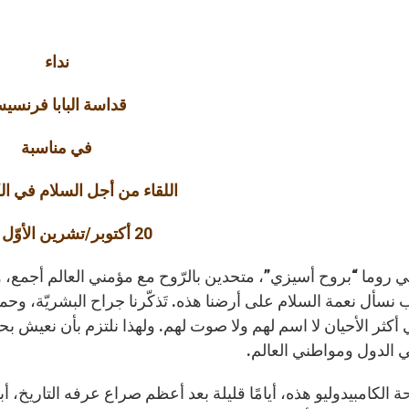
نداء
قداسة البابا فرنسي
في مناسبة
اللقاء من أجل السلام في الك
20 أكتوبر/تشرين الأوّل 2020
في روما “بروح أسيزي”، متحدين بالرّوح مع مؤمني العالم أجمع، ومع 
نسأل نعمة السلام على أرضنا هذه. تَذكّرنا جراح البشريّة، وحملنا
أكثر الأحيان لا اسم لهم ولا صوت لهم. ولهذا نلتزم بأن نعيش بح
الدول ومواطني العالم.
الكامبيدوليو هذه، أيامًا قليلة بعد أعظم صراع عرفه التاريخ، أبر