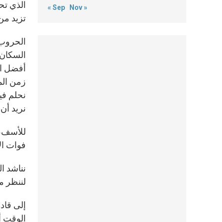
« Sep
Nov »
تزيد من
الحروب و
السكان،
أفضل الي
زمن المح
نحلم في
نريد أن
للأسف، ع
فوات ال
نناشد ال
لننظر مع
إلى قادة
الوقت أ