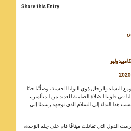
a
s
c
i
a
t
s
e
t
r
Share this Entry
s
e
b
t
e
A
n
o
e
p
g
o
r
p
e
k
r
س
امبيدوليو
النساء والرجال ذوي النوايا الحسنة، وصلَّيْنا جنبًا
 في قلوبنا الصّلاة الصامتة للعديد من المتألمين،
سب هذا النداء إلى السلام الذي نوجهه رسميًا إلى
مت الدول التي تقاتلت ميثاقًا قام على حِلم الوَحدة،