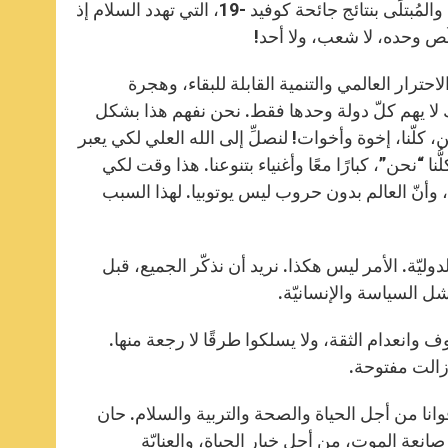
الذي تحقق في ما بعد: أوروبا الموحدة. اليوم، في هذا الوقت من البلبلة، والمُبتلَى بنتائج جائحة كوفيد -19، التي تهدد السلام إذ
ُص وحده، لا شعب، ولا أحد!
ترار العالمي والتنمية القابلة للبقاء، وهجرة
لا يهم كلّ دولة وحدها فقط. نحن نفهم هذا بشكل
 كلّنا، إخوة وأخوات! لنصلِّ إلى الله العلي لكي يعبر
ا “نحن”، كبارًا معًا وأغنياء بتنوعنا. هذا وقت لكي
وأنّ العالم بدون حروب ليس يوتوبيا. لهذا السبب
يّة. الأمر ليس هكذا. نريد أن نذكّر الجميع، قبل
ل السياسة والإنسانيّة.
 وانعدام الثقة، ولا يسلكوا طرقًا لا رجعة منها.
 زالت مفتوحة.
وانا من أجل الحياة والصحة والتربية والسلام. حان
انعة الموت، من أجل خيار الحياة، والعنايّة