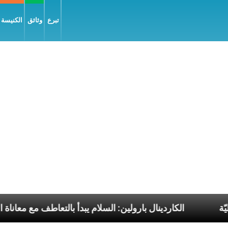
تبرع
وثائق
الكنيسة و
لبابا الرسوليّة
الكاردينال بارولين: السلام يبدأ بالتعا