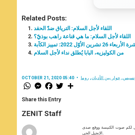
Related Posts:
اللقاء لأجل السلام: الترياق ضدّ الحقد
اللقاء لأجل السلام: ما هي قناعة راهب بوذيّ؟
 تشرين الأوّل 2022: تمييز الكآبة
من الكوليزيه، البابا يُطلق نداء لأجل السلام
فرنسيس
,
حوار بين الأديان
,
روما
OCTOBER 21, 2020 05:40
W
M
F
T
S
h
e
a
w
h
a
s
c
i
a
t
s
e
t
r
Share this Entry
s
e
b
t
e
A
n
o
e
p
g
o
r
ZENIT Staff
p
e
k
r
صل لكم صوت الكنيسة ووقع صدى
الإنجيل الحي.