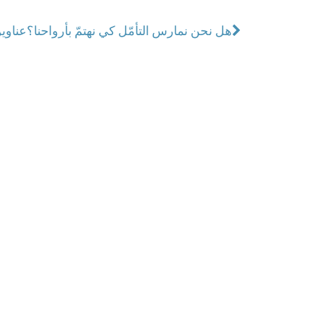
هل نحن نمارس التأمّل كي نهتمّ بأرواحنا؟
عناوين نشرة ال