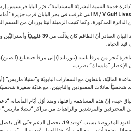
ائرة خدمة التنمية البشريّة المستدامة”، قرّر البابا فرنسيس إر
الدائرة المذكورة، وكما كتبت الزميلة أنيتا بوردان من القسم ا
وقد حدّد البيان الصادر أنّ الطاقم 
 قيد الحياة.
باخرة تُبحر من مرفأ نابييه (نيوزيلندا) إلى مرفأ جينغتانغ (ال
ن الإعصار “مايساك” يضرب.
ساعدة الماليّة، بالتعاون مع السفارات البابويّة و”ستيلا ماريس” (أو 
َم شخصيّاً لعائلات المفقودين والناجيَين، مع هديّة صغيرة شخصيّة
اق عينه، إنّ هذه المساهمة رافقها، ومنذ أوّل أيّام المأساة، “د
 المحترفين والمرشدين والراهبات من مراكز “ستيلا ماريس” في 
ونظراً للقيود المفروضة بسبب كوفيد 19، يحصل
 خلال بضعة أشهر، مع العِلم أنّ هذا العمل عُهِد به إلى “مريم نجم