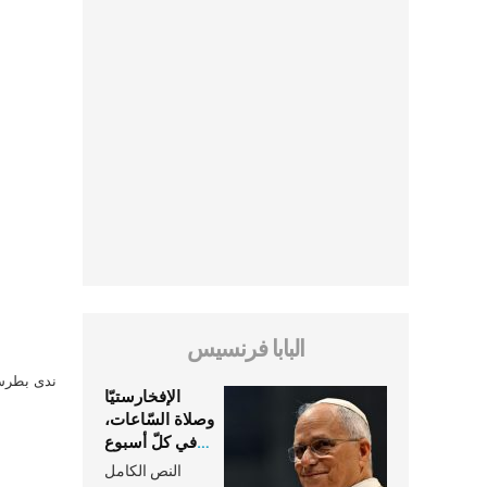
البابا فرنسيس
ندى بطرس 
الإفخارستيّا
وصلاة السّاعات،
في كلّ أسبوع
وكلّ يوم، هما
النص الكامل