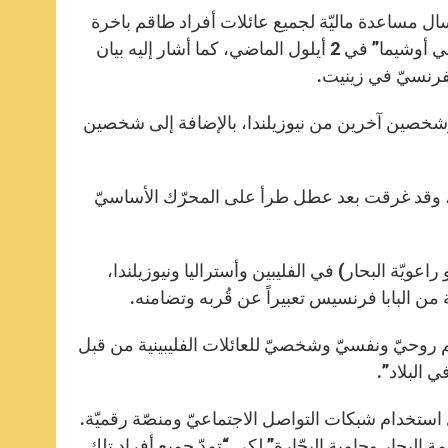
A
n
o
e
p
g
o
r
سال مساعدة ماليّة لجميع عائلات أفراد طاقم باخرة
p
e
k
M / V Gulf Livestock 1 التي غرقت في بحر اليابان قرب جزيرة “أمامي أوشيما” في 2 أيلول الماضي، كما أشار إليه بيان
r
لفرنسيّ في زينيت.
كان يتألّف من 39 فليبينيّاً وأستراليَّين وشخصين آخرين من نيوزيلندا، بالإضافة إلى شخصين
صين)، وقد غرقت بعد عطل طرأ على المحرّك الأساسيّ
راعويّة البحار) في الفليبين وأستراليا ونيوزيلندا،
 من البابا فرنسيس تعبيراً عن قُربه وتضامنه.
عم روحيّ ونفسيّ وشخصيّ للعائلات الفليبينية من قبل
البلاد”.
 الدعم حتّى الآن بفضل استخدام شبكات التواصل الاجتماعيّ ومنصّة رقميّة.
ة البحار وحامية البحّارة” لكي “تمدّ جميع أفراد تلك