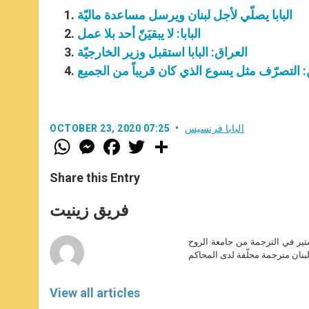
البابا يصلّي لأجل لبنان ويرسل مساعدة ماليّة
البابا: لا يبقيَنّ أحد بلا عمل
العراق: البابا استقبل وزير الخارجيّة
: التصرّف مثل يسوع الذي كان قريباً من الجميع
البابا فرنسيس
OCTOBER 23, 2020 07:25
W
M
F
T
S
h
e
a
w
h
a
s
c
i
a
t
s
e
t
r
Share this Entry
s
e
b
t
e
A
n
o
e
p
g
o
r
فريق زينيت
p
e
k
r
ير في الترجمة من جامعة الروح
بنان مترجمة محلّفة لدى المحاكم
View all articles