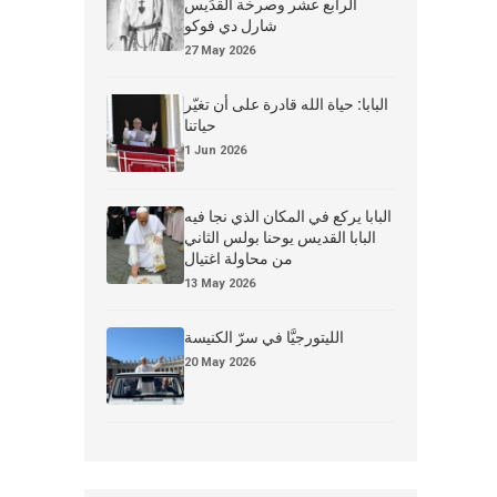
الرابع عشر وصرخة القدِّيس
شارل دي فوكو
27 May 2026
البابا: حياة الله قادرة على أن تغيّر
حياتنا
1 Jun 2026
البابا يركع في المكان الذي نجا فيه
البابا القديس يوحنا بولس الثاني
من محاولة اغتيال
13 May 2026
الليتورجيَّا في سرّ الكنيسة
20 May 2026