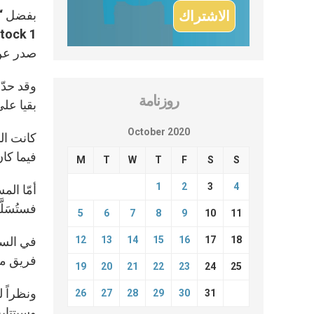
بفضل “د
صدر عن 
روزنامة
بقيا على
October 2020
كانت ال
فيما كا
M
T
W
T
F
S
S
1
2
3
4
أمّا الم
فستُسَلّ
5
6
7
8
9
10
11
12
13
14
15
16
17
18
في السي
فريق من
19
20
21
22
23
24
25
26
27
28
29
30
31
وسيتتابع