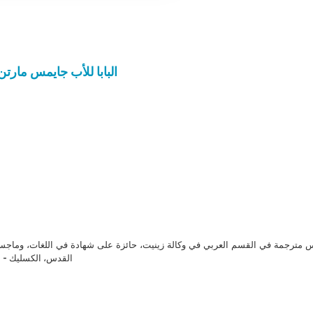
البابا للأب جايمس مارتن
مترجمة في القسم العربي في وكالة زينيت، حائزة على شهادة في اللغات، وماجست
القدس، الكسليك - ل