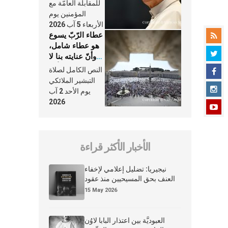
النَّفَس في حياة
للمقابلة العامّة مع
الكنيسة
المؤمنين يوم
الأربعاء 5 آب 2026
عطاء الرّبّ يسوع
هو عطاء شامل،
وأنّ عنايته بنا لا
تغيب عنّا أبدًا
النص الكامل لصلاة
التبشير الملائكي
يوم الأحد 2 آب
2026
الأخبار الأكثر قراءة
نيجيريا: تضليل إعلامي لإخفاء
العنف بحق المسيحيين منذ عقود
15 May 2026
العبوديَّة بين اعتذار البابا لاوُن