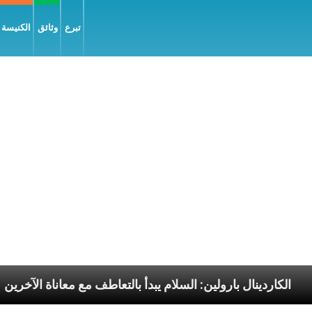
تبرع
وثائق
الكنيسة و
لرسوليّة
الكاردينال بارولين: السلام يبدأ بالتعاطف مع مع