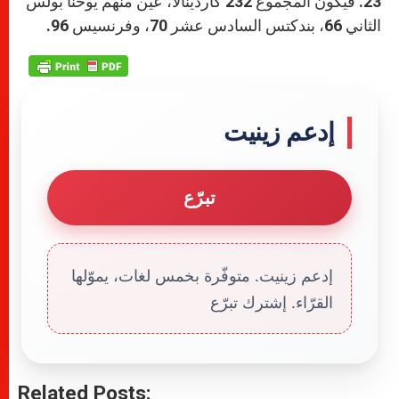
23. فيكون المجموع 232 كاردينالاً، عيّن منهم يوحنا بولس
الثاني 66، بندكتس السادس عشر 70، وفرنسيس 96.
إدعم زينيت
تبرّع
إدعم زينيت. متوفّرة بخمس لغات، يموّلها
القرّاء. إشترك تبرّع
Related Posts: