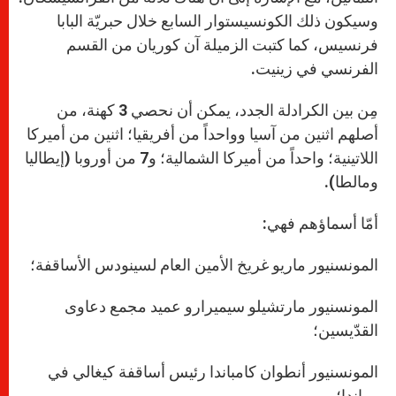
وسيكون ذلك الكونسيستوار السابع خلال حبريّة البابا
فرنسيس، كما كتبت الزميلة آن كوريان من القسم
الفرنسي في زينيت.
مِن بين الكرادلة الجدد، يمكن أن نحصي 3 كهنة، من
أصلهم اثنين من آسيا وواحداً من أفريقيا؛ اثنين من أميركا
اللاتينية؛ واحداً من أميركا الشمالية؛ و7 من أوروبا (إيطاليا
ومالطا).
أمّا أسماؤهم فهي:
المونسنيور ماريو غريخ الأمين العام لسينودس الأساقفة؛
المونسنيور مارتشيلو سيميرارو عميد مجمع دعاوى
القدّيسين؛
المونسنيور أنطوان كامباندا رئيس أساقفة كيغالي في
رواندا؛