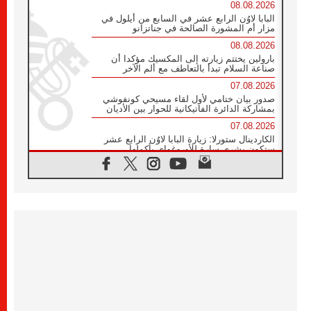
08.08.2026
البابا لاوُن الرابع عشر في السابع من أيلول في
مزار أم المشورة الصالحة في جناتزانو
08.08.2026
بارولين يختتم زيارته إلى المكسيك مؤكدا أن
صناعة السلام تبدأ بالتعاطف مع ألم الآخر
07.08.2026
صدور بيان ختامي لأول لقاء مسيحي كونفوشي
بمشاركة الدائرة الفاتيكانية للحوار بين الأديان
07.08.2026
الكاردينال ستورلا: زيارة البابا لاوُن الرابع عشر
ستكون بشرى سارة للأوروغواي بأكملها
07.08.2026
الفاتيكان يعلن برنامج الزيارة الرسولية للبابا لاوُن
الرابع عشر إلى فرنسا
07.08.2026
في الذكرى الـ ٨١ لحادثة هيروشيما الكنيسة في
اليابان تنظم ١٠ أيام للصلاة على نية السلام
07.08.2026
الكنيسة في الأوروغواي: زيارة البابا ستعزز
الإيمان والرجاء
06.08.2026
الاجتماع الشهري للمطارنة الموارنة