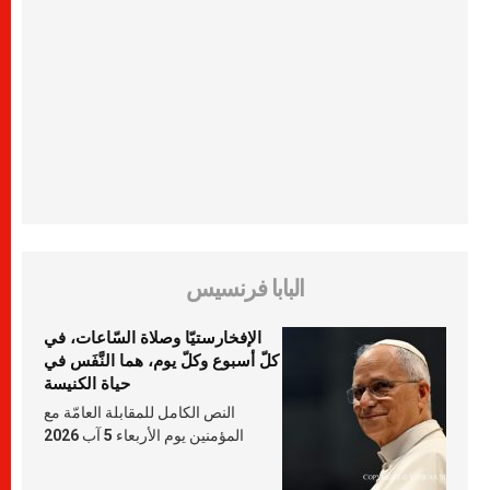
البابا فرنسيس
الإفخارستيّا وصلاة السّاعات، في
كلّ أسبوع وكلّ يوم، هما النَّفَس في
حياة الكنيسة
النص الكامل للمقابلة العامّة مع
المؤمنين يوم الأربعاء 5 آب 2026