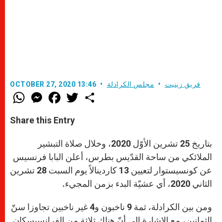
فريق زينيت
مجلس الكرادلة
OCTOBER 27, 2020 13:46
W
M
F
T
S
h
e
a
w
h
a
s
c
i
a
t
s
e
t
r
Share this Entry
s
e
b
t
e
A
n
o
e
p
g
o
r
بتاريخ 25 تشرين الأوّل 2020، وخلال صلاة التبشير
p
e
k
r
الملائكي من ساحة القدّيس بطرس، أعلن البابا فرنسيس
عن كونسيستوار لتعيين 13 كاردينالاً يوم السبت 28 تشرين
الثاني 2020، أي عشيّة البدء بزمن المجيء.
ومن بين الكرادلة، ثمة 9 ناخبون و4 غير ناخبين تجاوزا سنّ
الثمانين، مع الإشارة إلى أنّ هناك ثلاثة من الفرانسيسكان.