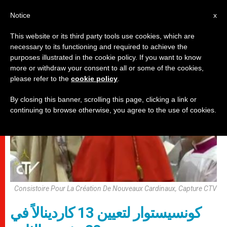
AR
Notice
x
This website or its third party tools use cookies, which are
necessary to its functioning and required to achieve the
مجلس الكرادلة
purposes illustrated in the cookie policy. If you want to know
more or withdraw your consent to all or some of the cookies,
please refer to the
cookie policy
.
By closing this banner, scrolling this page, clicking a link or
continuing to browse otherwise, you agree to the use of cookies.
Consistoire Pour La Création De Nouveaux Cardinaux, Capture CTV
كونسيستوار لتعيين 13 كاردينالاً في