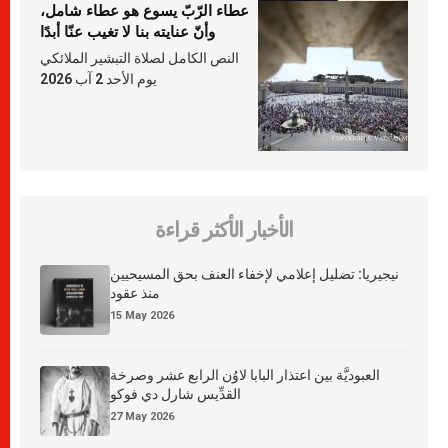
عطاء الرّبّ يسوع هو عطاء شامل،
وأنّ عنايته بنا لا تغيب عنّا أبدًا
النص الكامل لصلاة التبشير الملائكي
يوم الأحد 2 آب 2026
الأخبار الأكثر قراءة
نيجيريا: تضليل إعلامي لإخفاء العنف بحق المسيحيين
منذ عقود
15 May 2026
العبوديَّة بين اعتذار البابا لاوُن الرابع عشر وصرخة
القدِّيس شارل دي فوكو
27 May 2026