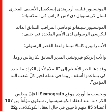
المونسنيور فيليبيه أريزمندي إيسكيفيل الأسقف الفخري
لسان كريستوبال دي لاس كازاس في المكسيك؛
المونسنيور سيلفانو توماسي المراقب السابق الدائم
للكرسي الرسولي لدى الأمم المتّحدة في جنيف؛
الأب رانييرو كانتالاميسا واعظ القصر الرسولي؛
والأب إنريكو فيروتشي المدير السابق لكاريتاس روما.
وقد دعا الحبر الأعظم إلى “الصلاة لأجل الكرادلة الجدد
كي يساعدوا أسقف روما في عمله لخير كلّ شعب الله
المؤمن”.
وبحسب ما أورده موقع Il Sismografo فإنّ مجلس
الكرادلة، عند انعقاد الكونسيستوار، سيكون مؤلّفاً مِن 107
أعضاء: 85 منهم ناخبين في حال انعقاد الكونكلاف، و22