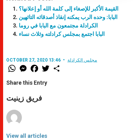
القيمة الأكبر للإصغاء إلى كلمة الله أو إعلانها؟
البابا: وحده الرب يمكنه إنقاذ أصدقائه التائهين
الكرادلة مجتمعون مع البابا في روما
البابا اجتمع بمجلس كرادلته وثلاث نساء
مجلس الكرادلة
OCTOBER 27, 2020 13:46
W
M
F
T
S
h
e
a
w
h
a
s
c
i
a
t
s
e
t
r
Share this Entry
s
e
b
t
e
A
n
o
e
p
g
o
r
فريق زينيت
p
e
k
r
View all articles