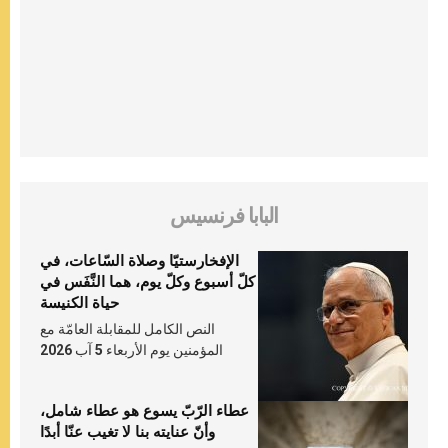
البابا فرنسيس
الإفخارستيّا وصلاة السّاعات، في
كلّ أسبوع وكلّ يوم، هما النَّفَس في
حياة الكنيسة
النص الكامل للمقابلة العامّة مع
المؤمنين يوم الأربعاء 5 آب 2026
عطاء الرّبّ يسوع هو عطاء شامل،
وأنّ عنايته بنا لا تغيب عنّا أبدًا