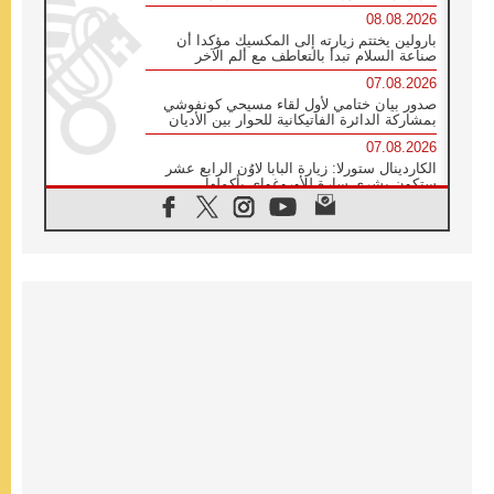
08.08.2026
بارولين يختتم زيارته إلى المكسيك مؤكدا أن
صناعة السلام تبدأ بالتعاطف مع ألم الآخر
07.08.2026
صدور بيان ختامي لأول لقاء مسيحي كونفوشي
بمشاركة الدائرة الفاتيكانية للحوار بين الأديان
07.08.2026
الكاردينال ستورلا: زيارة البابا لاوُن الرابع عشر
ستكون بشرى سارة للأوروغواي بأكملها
07.08.2026
الفاتيكان يعلن برنامج الزيارة الرسولية للبابا لاوُن
الرابع عشر إلى فرنسا
07.08.2026
في الذكرى الـ ٨١ لحادثة هيروشيما الكنيسة في
اليابان تنظم ١٠ أيام للصلاة على نية السلام
07.08.2026
الكنيسة في الأوروغواي: زيارة البابا ستعزز
الإيمان والرجاء
06.08.2026
الاجتماع الشهري للمطارنة الموارنة
06.08.2026
الكاردينال روسي: زيارة البابا لاوُن إلى الأرجنتين
هي تكريم للبابا فرنسيس