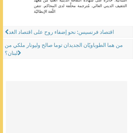
اللّبنانية. حائزة على شهادة الثقافة الدينية العُليا من معهد
التثقيف الديني العالي. مُترجمة محلَّفة لدى المحاكم. تتقن
اللّغة الإيطاليّة
اقتصاد فرنسيس: نحو إضفاء روح على اقتصاد الغد
من هما الطوباويّان الجديدان توما صالح وليونار ملكي من
لبنان؟