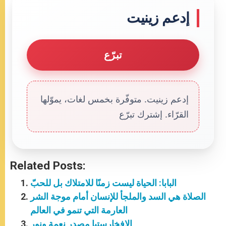
إدعم زينيت
تبرّع
إدعم زينيت. متوفّرة بخمس لغات، يموّلها
القرّاء. إشترك تبرّع
Related Posts:
البابا: الحياة ليست زمنًا للامتلاك بل للحبّ
الصلاة هي السد والملجأ للإنسان أمام موجة الشر
العارمة التي تنمو في العالم
الإفخارستيا مصدر نعمة ونور