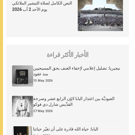
النص الكامل لصلاة التبشير الملائكي
يوم الأحد 2 آب 2026
الأخبار الأكثر قراءة
نيجيريا: تضليل إعلامي لإخفاء العنف بحق المسيحيين
منذ عقود
15 May 2026
العبوديَّة بين اعتذار البابا لاوُن الرابع عشر وصرخة
القدِّيس شارل دي فوكو
27 May 2026
البابا: حياة الله قادرة على أن تغيّر حياتنا