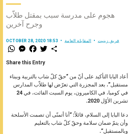
هجوم على مدرسة سبب بمقتل طلاّب
وجرح آخرين
فريق زينيت
المقابلة العامة
OCTOBER 28, 2020 18:53
W
M
F
T
S
h
e
a
w
h
a
s
c
i
a
t
s
e
t
r
Share this Entry
s
e
b
t
e
A
n
o
e
p
g
o
r
أعاد البابا التأكيد على أنّ من “حقّ كلّ شاب بالتربية وببناء
p
e
k
r
مستقبل”، بعد المجزرة التي تعرّض لها طلاّب المدارس
في كومبا، في الكاميرون، يوم السبت الفائت، في 24
تشرين الأوّل 2020.
دعا البابا إلى السلام، قائلاً: “أنا أتمنّى أن تصمت الأسلحة
وأن يتمّ ضمان سلامة وحقّ كلّ شاب بالتعليم
وبالمستقبل”.