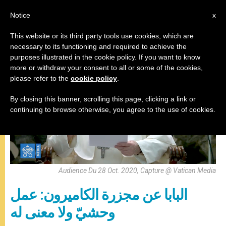
AR
Notice
x
This website or its third party tools use cookies, which are
necessary to its functioning and required to achieve the
المقابلة العامة
purposes illustrated in the cookie policy. If you want to know
more or withdraw your consent to all or some of the cookies,
please refer to the
cookie policy
.
By closing this banner, scrolling this page, clicking a link or
continuing to browse otherwise, you agree to the use of cookies.
Audience Du 28 Oct. 2020, Capture @ Vatican Media
البابا عن مجزرة الكاميرون: عمل
وحشيّ ولا معنى له