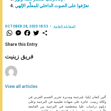
تعرّفوا على الصوت الداخلي للمعلّم الإلهي
المقابلة العامة
OCTOBER 28, 2020 18:53
W
M
F
T
S
h
e
a
w
h
a
s
c
i
a
t
s
e
t
r
Share this Entry
s
e
b
t
e
A
n
o
e
p
g
o
r
فريق زينيت
p
e
k
r
View all articles
ألين كنعان إيليا، مُترجمة ومديرة تحرير القسم العربي في
وكالة زينيت. حائزة على شهادة تعليمية في الترجمة وعلى
دبلوم دراسات عليا متخصّصة في الترجمة من الجامعة