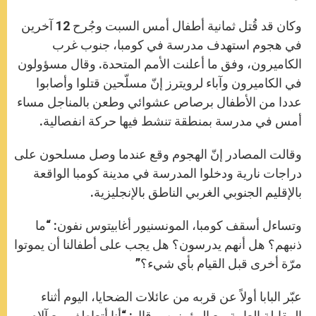
وكان قد قُتل ثمانية أطفال أمس السبت وجُرح 12 آخرين
في هجوم استهدف مدرسة في كومبا، جنوب غرب
الكاميرون، وفق ما أعلنت الأمم المتحدة. وقال مسؤولون
في الكاميرون وآباء لرويترز إنّ مسلّحين قتلوا وأصابوا
عددا من الأطفال برصاص عشوائي وطعن بالمناجل مساء
أمس في مدرسة بمنطقة تنشط فيها حركة انفصالية.
وقالت المصادر إنّ الهجوم وقع عندما وصل مسلحون على
دراجات نارية ودخلوا المدرسة في مدينة كومبا الواقعة
بالإقليم الجنوبي الغربي الناطق بالإنجليزية.
وتساءل أسقف كومبا، المونسنيور أغابيتوس نفون: “ما
ذنبهم؟ هل أنهم يدرسون؟ هل يجب على أطفالنا أن يموتوا
مرّة أخرى قبل القيام بأي شيء؟”
عبّر البابا أولاً عن قربه من عائلات الضحايا، اليوم أثناء
المقابلة العامة مع المؤمنين، وقال: “أنا أتعاطف مع آلام