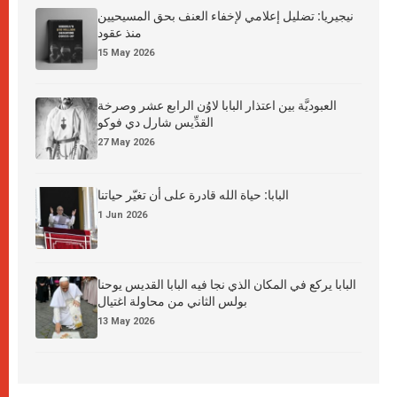
نيجيريا: تضليل إعلامي لإخفاء العنف بحق المسيحيين
منذ عقود
15 May 2026
العبوديَّة بين اعتذار البابا لاوُن الرابع عشر وصرخة
القدِّيس شارل دي فوكو
27 May 2026
البابا: حياة الله قادرة على أن تغيّر حياتنا
1 Jun 2026
البابا يركع في المكان الذي نجا فيه البابا القديس يوحنا
بولس الثاني من محاولة اغتيال
13 May 2026