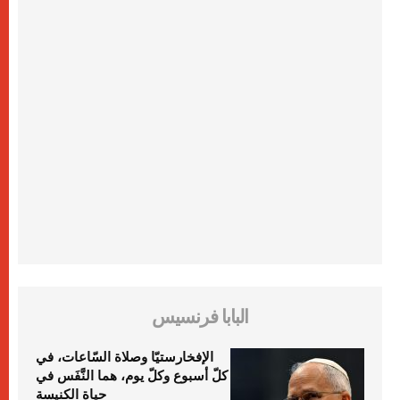
البابا فرنسيس
الإفخارستيّا وصلاة السّاعات، في
كلّ أسبوع وكلّ يوم، هما النَّفَس في
حياة الكنيسة