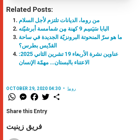
Related Posts:
من روما، الديانات تلتزم لأجل السلام
البابا سَيَسِم 9 كهنة مِن شمامسة أبرشيّته
ما هو سرّ المنحوتة البرونزيّة الجديدة في ساحة
القدّيس بطرس؟
عناوين نشرة الأربعاء 19 تشرين الثاني 2025:
الاعتناء بالبستان… مهمّة الإنسان
روما
OCTOBER 29, 2020 04:30
W
M
F
T
S
h
e
a
w
h
a
s
c
i
a
t
s
e
t
r
Share this Entry
s
e
b
t
e
A
n
o
e
p
g
o
r
فريق زينيت
p
e
k
r