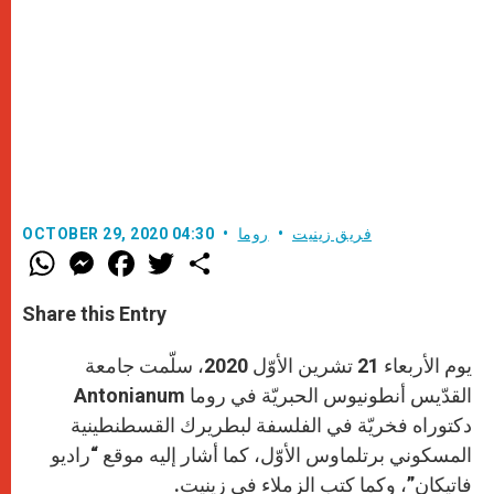
فريق زينيت
روما
OCTOBER 29, 2020 04:30
W
M
F
T
S
h
e
a
w
h
a
s
c
i
a
t
s
e
t
r
Share this Entry
s
e
b
t
e
A
n
o
e
p
g
o
r
يوم الأربعاء 21 تشرين الأوّل 2020، سلّمت جامعة
p
e
k
r
القدّيس أنطونيوس الحبريّة في روما Antonianum
دكتوراه فخريّة في الفلسفة لبطريرك القسطنطينية
المسكوني برتلماوس الأوّل، كما أشار إليه موقع “راديو
فاتيكان”، وكما كتب الزملاء في زينيت.