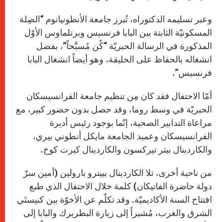
وعبر تسليمه الدكتوراه، تُبرز جامعة الأنطونيانوم “الصِلة
المسكونيّة الثابتة بين البابا فرنسيس وبرتلماوس الأوّل
المذكورة في الرسالة الحبريّة “كُن مُسبَّحاً”، بفضل
انشغاله بالحفاظ على الخليقة، وهو أيضاً انشغال البابا
فرنسيس”.
أمّا الاحتفال فقد كان مِن تنظيم جامعة الفرانسيسكان
الحبريّة في وسط روما، وقد حصل بدون حضور كبير، مع
مراعاة التدابير الصحية، إنّما بوجود رئيس أديرة
الفرانسيسكان وعميد الجامعة مايكل أنطوني بيري،
والكاردينال بيتر تيركسون والكاردينال كيرت كوخ.
من ناحية أخرى، تلا الكاردينال بييترو بارولين (أمين سرّ
دولة حاضرة الفاتيكان) كلمة خلال الاحتفال الذي طبع
افتتاح السنة الأكاديميّة. وقد تكلّم عن الأخوّة بين كنيستَي
الشرق والغرب، مُشيراً إلى زيارة البطريرك والبابا إلى