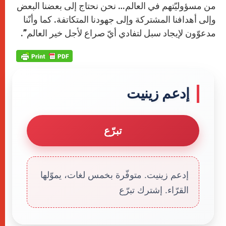
من مسؤوليّتهم في العالم… نحن نحتاج إلى بعضنا البعض
وإلى أهدافنا المشتركة وإلى جهودنا المتكاتفة. كما وأنّنا
مدعوّون لإيجاد سبل لتفادي أيّ صراع لأجل خير العالم”.
إدعم زينيت
تبرّع
إدعم زينيت. متوفّرة بخمس لغات، يموّلها
القرّاء. إشترك تبرّع