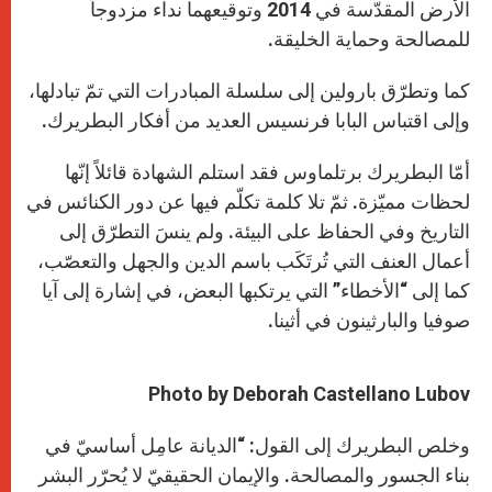
الأرض المقدّسة في 2014 وتوقيعهما نداء مزدوجاً
للمصالحة وحماية الخليقة.
كما وتطرّق بارولين إلى سلسلة المبادرات التي تمّ تبادلها،
وإلى اقتباس البابا فرنسيس العديد من أفكار البطريرك.
أمّا البطريرك برتلماوس فقد استلم الشهادة قائلاً إنّها
لحظات مميّزة. ثمّ تلا كلمة تكلّم فيها عن دور الكنائس في
التاريخ وفي الحفاظ على البيئة. ولم ينسَ التطرّق إلى
أعمال العنف التي تُرتَكَب باسم الدين والجهل والتعصّب،
كما إلى “الأخطاء” التي يرتكبها البعض، في إشارة إلى آيا
صوفيا والبارثينون في أثينا.
Photo by Deborah Castellano Lubov
وخلص البطريرك إلى القول: “الديانة عامِل أساسيّ في
بناء الجسور والمصالحة. والإيمان الحقيقيّ لا يُحرّر البشر