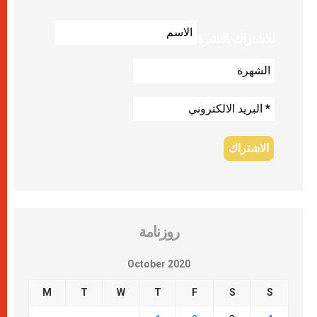
للاشتراك بالنشرة
روزنامة
October 2020
M
T
W
T
F
S
S