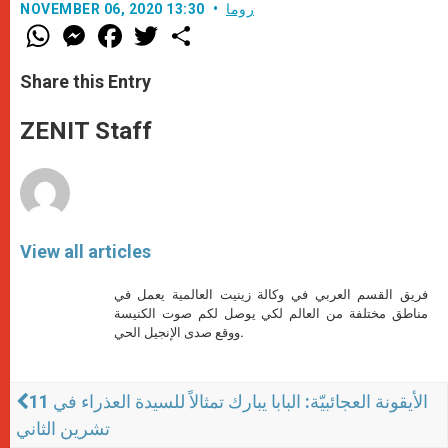
روما
NOVEMBER 06, 2020 13:30
W
M
F
T
S
h
e
a
w
h
a
s
c
i
a
t
s
e
t
r
Share this Entry
s
e
b
t
e
A
n
o
e
p
g
o
r
ZENIT Staff
p
e
k
r
View all articles
فريق القسم العربي في وكالة زينيت العالمية يعمل في
مناطق مختلفة من العالم لكي يوصل لكم صوت الكنيسة
ووقع صدى الإنجيل الحي.
الأيقونة العجائبيّة: البابا يبارك تمثالاً للسيدة العذراء في 11
تشرين الثاني