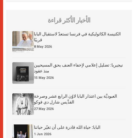
الأخبار الأكثر قراءة
الكنيسة الكاثوليكية في فرنسا تستعدّ لاستقبال البابا
قريبًا
8 May 2026
نيجيريا: تضليل إعلامي لإخفاء العنف بحق المسيحيين
منذ عقود
15 May 2026
العبوديَّة بين اعتذار البابا لاوُن الرابع عشر وصرخة
القدِّيس شارل دي فوكو
27 May 2026
البابا: حياة الله قادرة على أن تغيّر حياتنا
1 Jun 2026