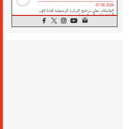
07.08.2026
الفاتيكان يعلن برنامج الزيارة الرسولية للبابا لاوُن
الرابع عشر إلى فرنسا
07.08.2026
في الذكرى الـ ٨١ لحادثة هيروشيما الكنيسة في
اليابان تنظم ١٠ أيام للصلاة على نية السلام
07.08.2026
الكنيسة في الأوروغواي: زيارة البابا ستعزز
الإيمان والرجاء
06.08.2026
الاجتماع الشهري للمطارنة الموارنة
06.08.2026
الكاردينال روسي: زيارة البابا لاوُن إلى الأرجنتين
هي تكريم للبابا فرنسيس
06.08.2026
زيارة البابا إلى البيرو ستكون زمن نعمة ومصالحة
ورجاء
06.08.2026
الكاردينال بارولين في المكسيك: علينا أن نكون
حاضرين إلى جانب المهمشين والمهاجرين
والأجانب