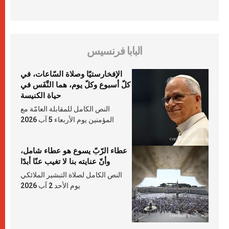
البابا فرنسيس
الإفخارستيّا وصلاة السّاعات، في
كلّ أسبوع وكلّ يوم، هما النَّفَس في
حياة الكنيسة
النص الكامل للمقابلة العامّة مع
المؤمنين يوم الأربعاء 5 آب 2026
عطاء الرّبّ يسوع هو عطاء شامل،
وأنّ عنايته بنا لا تغيب عنّا أبدًا
النص الكامل لصلاة التبشير الملائكي
يوم الأحد 2 آب 2026