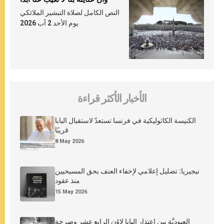
النص الكامل لصلاة التبشير الملائكي
يوم الأحد 2 آب 2026
الأخبار الأكثر قراءة
الكنيسة الكاثوليكية في فرنسا تستعدّ لاستقبال البابا
قريبًا
8 May 2026
نيجيريا: تضليل إعلامي لإخفاء العنف بحق المسيحيين
منذ عقود
15 May 2026
العبوديَّة بين اعتذار البابا لاوُن الرابع عشر وصرخة