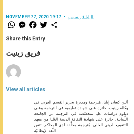
البابا فرنسيس
NOVEMBER 27, 2020 19:17
W
M
F
T
S
h
e
a
w
h
a
s
c
i
a
t
s
e
t
r
Share this Entry
s
e
b
t
e
A
n
o
e
p
g
o
r
فريق زينيت
p
e
k
r
View all articles
ألين كنعان إيليا، مُترجمة ومديرة تحرير القسم العربي في
وكالة زينيت. حائزة على شهادة تعليمية في الترجمة وعلى
دبلوم دراسات عليا متخصّصة في الترجمة من الجامعة
اللّبنانية. حائزة على شهادة الثقافة الدينية العُليا من معهد
التثقيف الديني العالي. مُترجمة محلَّفة لدى المحاكم. تتقن
اللّغة الإيطاليّة