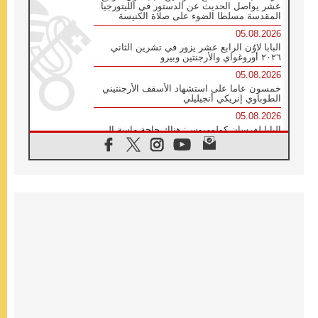
عشر يواصل الحديث عن الدستور في الليتورجيا
المقدسة مسلطا الضوء على صلاة الكنيسة
05.08.2026
البابا لاوُن الرابع عشر يزور في تشرين الثاني
٢٠٢٦ أوروغواي والأرجنتين وبيرو
05.08.2026
خمسون عاما على استشهاد الأسقف الأرجنتيني
الطوباوي إنريكي أنجيليلي
05.08.2026
البابا لفرسان كولومبوس: هناك حاجة ماسة إلى
أنبياء تناغم يسعون إلى بناء الجسور
04.08.2026
وفاة الكاردينال جوليو دوارتي لانغا
04.08.2026
عميد دائرة الحوار بين الأديان يفتتح في سيول
أول لقاء مسيحي كونفوشي
04.08.2026
إطلاق النشيد الرسمي لليوم العالمي للشباب في
سيول
04.08.2026
رسالة البابا لاوُن الرابع عشر إلى المشاركين في
المؤتمر العالمي لمنظمة سيغنيس
04.08.2026