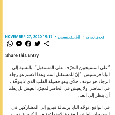
فريق زينيت
البابا فرنسيس
NOVEMBER 27, 2020 19:17
W
M
F
T
S
h
e
a
w
h
a
s
c
i
a
t
s
e
t
r
Share this Entry
s
e
b
t
e
A
n
o
e
p
g
o
r
“على المسيحيين التعرّف على المستقبل”. بالنسبة إلى
p
e
k
r
البابا فرنسيس، “إنّ للمستقبل اسم وهذا الاسم هو رجاء.
الرجاء هو موقف خلاّق وهو فضيلة القلب الذي لا يتوقّف
في الماضي ولا يعيش في الحاضر لمجرّد العيش بل يعلم
أن ينظر إلى الغد.
في الواقع، توجّه البابا برسالة فيديو إلى المشاركين في
المهرجان العاشر للعقيدة الاجتماعية في الكنيسة، تحت