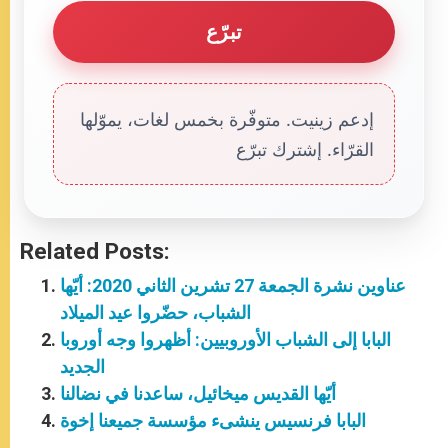
تبرّع
إدعم زينيت. متوفّرة بخمس لغات، يموّلها
القرّاء. إشترك تبرّع
Related Posts:
عناوين نشرة الجمعة 27 تشرين الثاني 2020: أيّها
الشباب، حضّروا عيد الميلاد
البابا إلى الشباب الأوروبيين: أظهروا وجه أوروبا
الجديد
أيّها القديس ميخائيل، ساعدنا في نضالنا
البابا فرنسيس ينشىء مؤسسة جميعنا إخوة