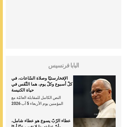
البابا فرنسيس
الإفخارستيّا وصلاة السّاعات، في
كلّ أسبوع وكلّ يوم، هما النَّفَس في
حياة الكنيسة
النص الكامل للمقابلة العامّة مع
المؤمنين يوم الأربعاء 5 آب 2026
عطاء الرّبّ يسوع هو عطاء شامل،
وأنّ عنايته بنا لا تغيب عنّا أبدًا