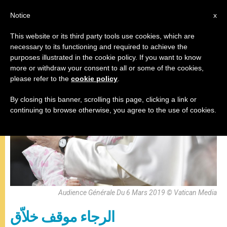
AR
Notice
x
This website or its third party tools use cookies, which are
necessary to its functioning and required to achieve the
البابا فرنسيس
purposes illustrated in the cookie policy. If you want to know
more or withdraw your consent to all or some of the cookies,
please refer to the
cookie policy
.
By closing this banner, scrolling this page, clicking a link or
continuing to browse otherwise, you agree to the use of cookies.
Audience Générale Du 6 Mars 2019 © Vatican Media
الرجاء موقف خلاّق