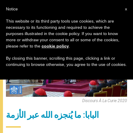
AR
Notice
x
This website or its third party tools use cookies, which are
necessary to its functioning and required to achieve the
البابا فرنسيس
purposes illustrated in the cookie policy. If you want to know
more or withdraw your consent to all or some of the cookies,
please refer to the
cookie policy
.
By closing this banner, scrolling this page, clicking a link or
continuing to browse otherwise, you agree to the use of cookies.
Discours À La Curie 2020
البابا: ما يُنجزه الله عبر الأزمة