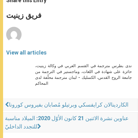
Share this Entry
s
e
b
t
e
A
n
o
e
p
g
o
r
فريق زينيت
p
e
k
r
View all articles
ندى بطرس مترجمة في القسم العربي في وكالة زينيت،
حائزة على شهادة في اللغات، وماجستير في الترجمة من
جامعة الروح القدس، الكسليك - لبنان مترجمة محلّفة لدى
المحاكم
الكاردينالان كرايفسكي وبرتيلو مُصابان بفيروس كورونا
عناوين نشرة الاثنين 21 كانون الأوّل 2020: الميلاد مناسبة
للتجدد الداخليّ