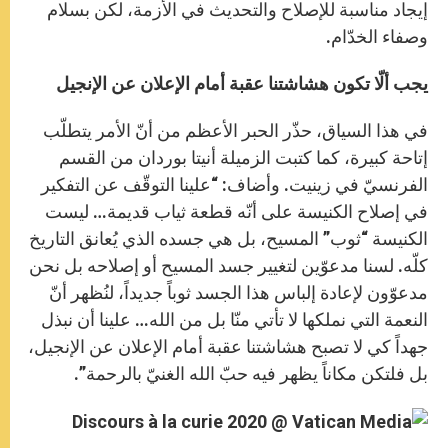
إيجاد مناسبة للإصلاح والتحديث في الأزمة، لكن بسلام
وصفاء الخدّام.
يجب ألّا تكون هشاشتنا عقبة أمام الإعلان عن الإنجيل
في هذا السياق، حذّر الحبر الأعظم من أنّ الأمر يتطلّب
إتاحة كبيرة، كما كتبت الزميلة أنيتا بوردان من القسم
الفرنسيّ في زينيت. وأضاف: “علينا التوقّف عن التفكير
في إصلاح الكنيسة على أنّه قطعة ثياب قديمة… ليست
الكنيسة “ثوب” المسيح، بل هي جسده الذي يُعانق التاريخ
كلّه. لسنا مدعوّين لتغيير جسد المسيح أو إصلاحه بل نحن
مدعوّون لإعادة إلباس هذا الجسد ثوباً جديداً، لنُظهر أنّ
النعمة التي نملكها لا تأتي منّا بل من الله… علينا أن نبذل
جهداً كي لا تصبح هشاشتنا عقبة أمام الإعلان عن الإنجيل،
بل فلتكن مكاناً يظهر فيه حبّ الله الغنيّ بالرحمة”.