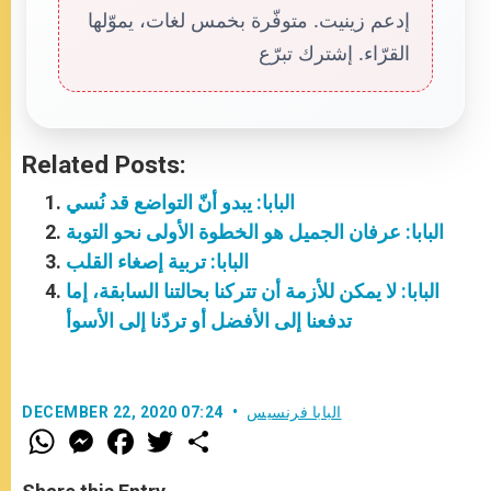
إدعم زينيت. متوفّرة بخمس لغات، يموّلها
القرّاء. إشترك تبرّع
Related Posts:
البابا: يبدو أنّ التواضع قد نُسي
البابا: عرفان الجميل هو الخطوة الأولى نحو التوبة
البابا: تربية إصغاء القلب
البابا: لا يمكن للأزمة أن تتركنا بحالتنا السابقة، إما
تدفعنا إلى الأفضل أو تردّنا إلى الأسوأ
البابا فرنسيس
DECEMBER 22, 2020 07:24
W
M
F
T
S
h
e
a
w
h
a
s
c
i
a
t
s
e
t
r