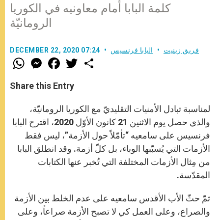
كلمة البابا أمام معاونيه في الكوريا
الرومانيّة
فريق زينيت
البابا فرنسيس
DECEMBER 22, 2020 07:24
W
M
F
T
S
h
e
a
w
h
a
s
c
i
a
t
s
e
t
r
Share this Entry
s
e
b
t
e
A
n
o
e
p
g
o
r
لمناسبة تبادل الأمنيات التقليديّ مع الكوريا الرومانيّة،
p
e
k
r
والذي حصل يوم الاثنين 21 كانون الأوّل 2020، اقترح البابا
فرنسيس على سامعيه “تأمّلاً حول الأزمة”، ليس فقط
الأزمات التي يُسبّبها الوباء، بل كلّ أزمة. وقد انطلق البابا
من مِثال الأزمات المختلفة التي تُخبر عنها الكتابات
المقدّسة.
ثمّ حثّ الأب الأقدس سامعيه على عدم الخلط بين الأزمة
والصراع، وعلى العمل كي لا تصبح الأزمة صراعاً، وعلى