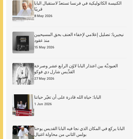
الكنيسة الكاثوليكية في فرنسا تستعدّ لاستقبال البابا
قريبًا
8 May 2026
نيجيريا: تضليل إعلامي لإخفاء العنف بحق المسيحيين
منذ عقود
15 May 2026
العبوديَّة بين اعتذار البابا لاوُن الرابع عشر وصرخة
القدِّيس شارل دي فوكو
27 May 2026
البابا: حياة الله قادرة على أن تغيّر حياتنا
1 Jun 2026
البابا يركع في المكان الذي نجا فيه البابا القديس يوحنا
بولس الثاني من محاولة اغتيال