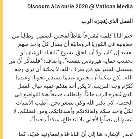
Discours à la curie 2020 @ Vatican Media
العمل الذي يُنجزه الرب
ختم البابا كلمته مُقترِحاً نقاطاً لفحص الضمير، وطالِباً من
معاونيه في الكوريا الرومانيّة أن يسأل كلّ واحد منهم
نفسه إن كان يودّ أن يلحق بيسوع “بانقياد الرعيان أو
بحسب حماية هيرودس لنفسه”. وأضاف: “فلنتذكّر أنّ مَن
يستقبل الفقير هو مَن يعرف الله. لا يمكننا أن نرى وجه
الله، لكن يمكننا أن نختبره عندما يستدير نحونا، وعندما
نُكرّم وجه القريب. لا يكن أحد منكم عقبة حيال العمل
الذي يُنجزه الرب حاليّاً، ولنطلب جميعاً هبة التواضع في
الخدمة، كي يكبر الله وكي نصغر نحن. أطيب الأمنيات
لكلّ واحد منكم ولعائلاتكم وأصدقائكم. ومن فضلكم، لا
تنسوا أن تصلّوا لأجلي بلا انقطاع. ميلاداً مجيداً”.
تجدر الإشارة هنا إلى أنّ البابا قدّم لمعاونيه هديّة، كما