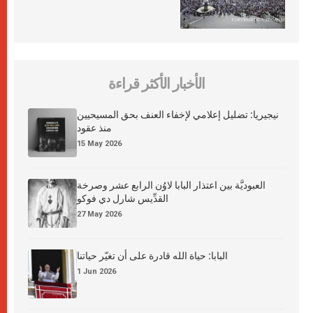
الأخبار الأكثر قراءة
نيجيريا: تضليل إعلامي لإخفاء العنف بحق المسيحيين
منذ عقود
15 May 2026
العبوديَّة بين اعتذار البابا لاوُن الرابع عشر وصرخة
القدِّيس شارل دي فوكو
27 May 2026
البابا: حياة الله قادرة على أن تغيّر حياتنا
1 Jun 2026