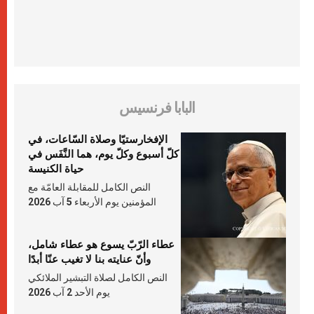
البابا فرنسيس
الإفخارستيّا وصلاة السّاعات، في
كلّ أسبوع وكلّ يوم، هما النَّفَس في
حياة الكنيسة
النص الكامل للمقابلة العامّة مع
المؤمنين يوم الأربعاء 5 آب 2026
عطاء الرّبّ يسوع هو عطاء شامل،
وأنّ عنايته بنا لا تغيب عنّا أبدًا
النص الكامل لصلاة التبشير الملائكي
يوم الأحد 2 آب 2026