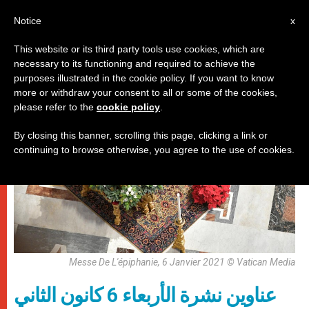
AR
Notice
x
This website or its third party tools use cookies, which are
necessary to its functioning and required to achieve the
روما
purposes illustrated in the cookie policy. If you want to know
more or withdraw your consent to all or some of the cookies,
please refer to the
cookie policy
.
By closing this banner, scrolling this page, clicking a link or
continuing to browse otherwise, you agree to the use of cookies.
Messe De L'épiphanie, 6 Janvier 2021 © Vatican Media
عناوين نشرة الأربعاء 6 كانون الثاني