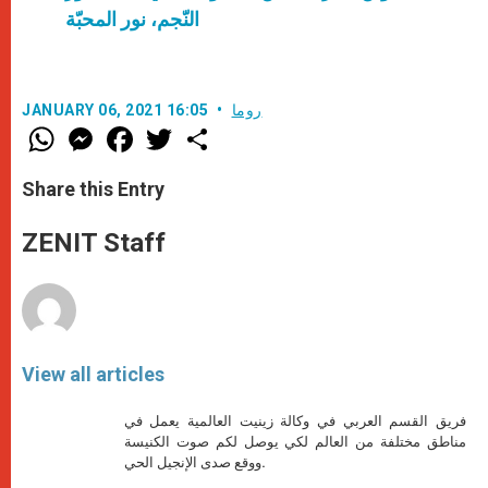
النّجم، نور المحبّة
روما
JANUARY 06, 2021 16:05
W
M
F
T
S
h
e
a
w
h
a
s
c
i
a
t
s
e
t
r
Share this Entry
s
e
b
t
e
A
n
o
e
p
g
o
r
ZENIT Staff
p
e
k
r
View all articles
فريق القسم العربي في وكالة زينيت العالمية يعمل في
مناطق مختلفة من العالم لكي يوصل لكم صوت الكنيسة
ووقع صدى الإنجيل الحي.