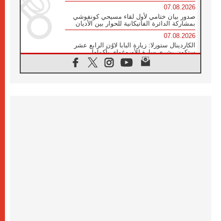
07.08.2026
صدور بيان ختامي لأول لقاء مسيحي كونفوشي
بمشاركة الدائرة الفاتيكانية للحوار بين الأديان
07.08.2026
الكاردينال ستورلا: زيارة البابا لاوُن الرابع عشر
ستكون بشرى سارة للأوروغواي بأكملها
07.08.2026
الفاتيكان يعلن برنامج الزيارة الرسولية للبابا لاوُن
الرابع عشر إلى فرنسا
07.08.2026
في الذكرى الـ ٨١ لحادثة هيروشيما الكنيسة في
اليابان تنظم ١٠ أيام للصلاة على نية السلام
07.08.2026
الكنيسة في الأوروغواي: زيارة البابا ستعزز
الإيمان والرجاء
06.08.2026
الاجتماع الشهري للمطارنة الموارنة
06.08.2026
الكاردينال روسي: زيارة البابا لاوُن إلى الأرجنتين
هي تكريم للبابا فرنسيس
06.08.2026
زيارة البابا إلى البيرو ستكون زمن نعمة ومصالحة
ورجاء