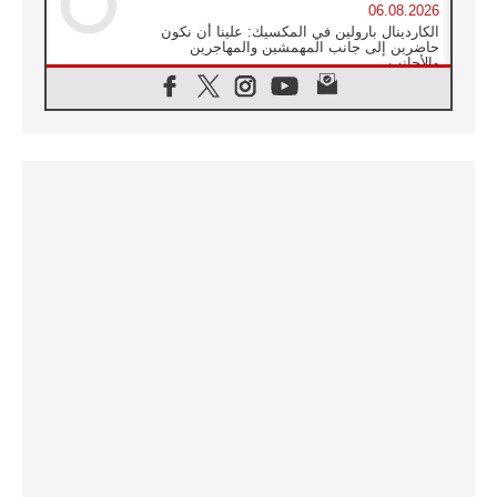
06.08.2026
الكاردينال بارولين في المكسيك: علينا أن نكون
حاضرين إلى جانب المهمشين والمهاجرين
والأجانب
06.08.2026
البابا لاوُن الرابع عشر للشباب في أسيزي:
"أوروبا والعالم يبحثان اليوم عن قديسين جُدد
فيكم"
06.08.2026
البابا في أسيزي يتحدث إلى الشباب المشاركين
في لقاء الشباب الفرنسيسكاني
06.08.2026
البابا لاوُن الرابع عشر يبرق معزيا بوفاة
الكاردينال جوليو دوارتي لانغا
05.08.2026
في مقابلته العامة مع المؤمنين البابا لاوُن الرابع
عشر يواصل الحديث عن الدستور في الليتورجيا
المقدسة مسلطا الضوء على صلاة الكنيسة
05.08.2026
البابا لاوُن الرابع عشر يزور في تشرين الثاني
٢٠٢٦ أوروغواي والأرجنتين وبيرو
05.08.2026
خمسون عاما على استشهاد الأسقف الأرجنتيني
الطوباوي إنريكي أنجيليلي