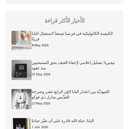
الأخبار الأكثر قراءة
الكنيسة الكاثوليكية في فرنسا تستعدّ لاستقبال البابا
قريبًا
8 May 2026
نيجيريا: تضليل إعلامي لإخفاء العنف بحق المسيحيين
منذ عقود
15 May 2026
العبوديَّة بين اعتذار البابا لاوُن الرابع عشر وصرخة
القدِّيس شارل دي فوكو
27 May 2026
البابا: حياة الله قادرة على أن تغيّر حياتنا
1 Jun 2026