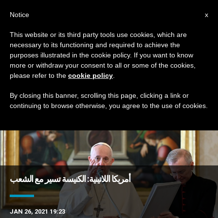
AR
Notice
x
This website or its third party tools use cookies, which are
necessary to its functioning and required to achieve the
DAY
purposes illustrated in the cookie policy. If you want to know
January 26th, 2021
more or withdraw your consent to all or some of the cookies,
please refer to the
cookie policy
.
By closing this banner, scrolling this page, clicking a link or
continuing to browse otherwise, you agree to the use of cookies.
DERNIÈRES NOUVELLES
أمريكا اللاتينية: الكنيسة تسير مع الشعب
JAN 26, 2021 19:23