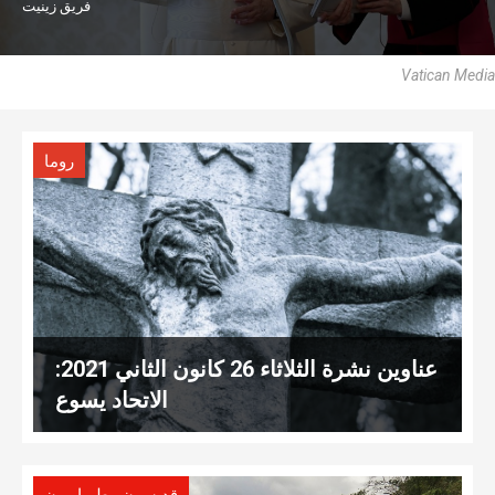
فريق زينيت
Vatican Media
روما
عناوين نشرة الثلاثاء 26 كانون الثاني 2021:
الاتحاد يسوع
قديسون وطوباويون