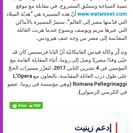
تنمية السياحة ومنسّق المشروع، في مقابلة مع موقع
www.wataninet.com
أنّ هذه المسيرة هي “هديّة الميلاد
التي قدّمتها مصر إلى العالم”. ستمرّ المسيرة بالأماكن
التي عبرها مريم ويوسف ويسوع عندما هربت العائلة
المقدّسة إلى مصر من وجه عنف هيرودس.
وتذكّر وكالة فيدس الفاتيكانيّة أنّ البابا فرنسيس كان قد
حيّى وفدًا مصريًا وصل إلى روما، أثناء المقابلة العامة مع
المؤمنين في 4 تشرين الثاني 2017، لتعزّز مسيرات الحجّ
على طول درب العائلة المقدّسة، بالتعاون مع L’Opera
Romana Pellegrinaggi (وهي مؤسسة في روما، عضو
في الكرسي الرسولي).
إدعم زينيت