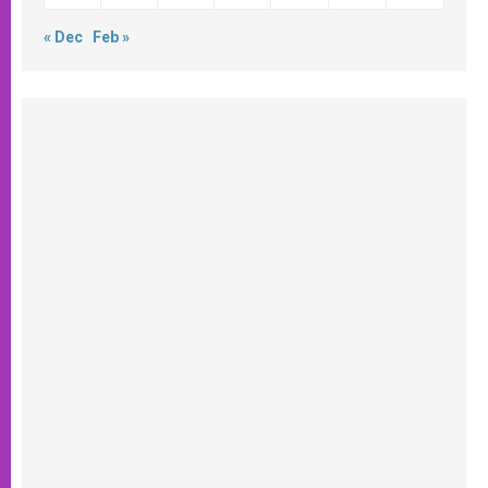
« Dec
Feb »