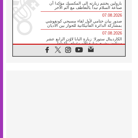
بارولين يختتم زيارته إلى المكسيك مؤكدا أن
صناعة السلام تبدأ بالتعاطف مع ألم الآخر
07.08.2026
صدور بيان ختامي لأول لقاء مسيحي كونفوشي
بمشاركة الدائرة الفاتيكانية للحوار بين الأديان
07.08.2026
الكاردينال ستورلا: زيارة البابا لاوُن الرابع عشر
ستكون بشرى سارة للأوروغواي بأكملها
07.08.2026
الفاتيكان يعلن برنامج الزيارة الرسولية للبابا لاوُن
الرابع عشر إلى فرنسا
07.08.2026
في الذكرى الـ ٨١ لحادثة هيروشيما الكنيسة في
اليابان تنظم ١٠ أيام للصلاة على نية السلام
07.08.2026
الكنيسة في الأوروغواي: زيارة البابا ستعزز
الإيمان والرجاء
06.08.2026
الاجتماع الشهري للمطارنة الموارنة
06.08.2026
الكاردينال روسي: زيارة البابا لاوُن إلى الأرجنتين
هي تكريم للبابا فرنسيس
06.08.2026