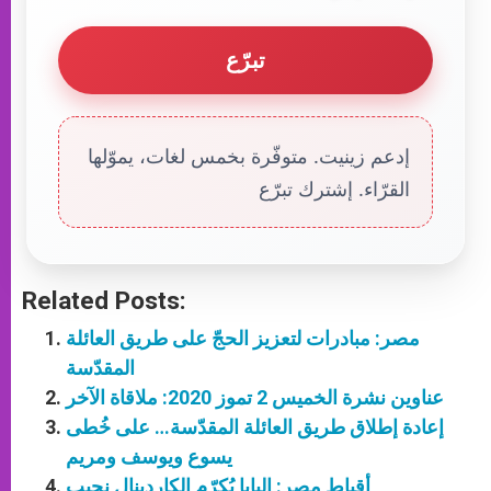
تبرّع
إدعم زينيت. متوفّرة بخمس لغات، يموّلها
القرّاء. إشترك تبرّع
Related Posts:
مصر: مبادرات لتعزيز الحجّ على طريق العائلة
المقدّسة
عناوين نشرة الخميس 2 تموز 2020: ملاقاة الآخر
إعادة إطلاق طريق العائلة المقدّسة… على خُطى
يسوع ويوسف ومريم
أقباط مصر: البابا يُكرّم الكاردينال نجيب