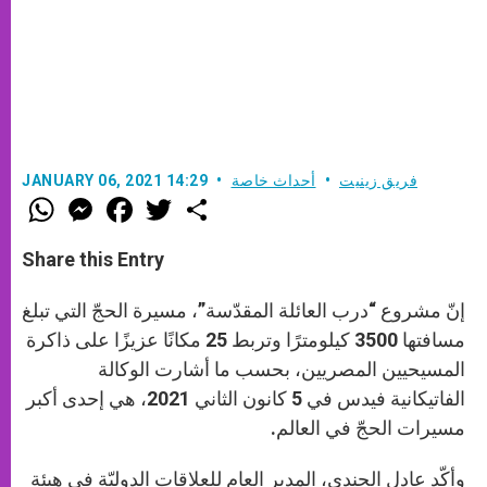
فريق زينيت
أحداث خاصة
JANUARY 06, 2021 14:29
W
M
F
T
S
h
e
a
w
h
a
s
c
i
a
t
s
e
t
r
Share this Entry
s
e
b
t
e
A
n
o
e
p
g
o
r
إنّ مشروع “درب العائلة المقدّسة”، مسيرة الحجّ التي تبلغ
p
e
k
r
مسافتها 3500 كيلومترًا وتربط 25 مكانًا عزيزًا على ذاكرة
المسيحيين المصريين، بحسب ما أشارت الوكالة
الفاتيكانية فيدس في 5 كانون الثاني 2021، هي إحدى أكبر
مسيرات الحجّ في العالم.
وأكّد عادل الجندي، المدير العام للعلاقات الدوليّة في هيئة