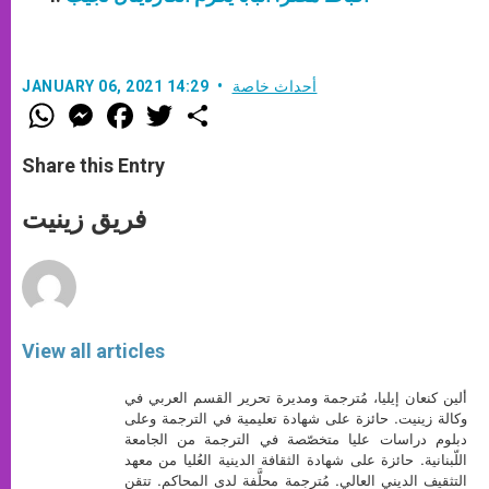
أحداث خاصة
JANUARY 06, 2021 14:29
W
M
F
T
S
h
e
a
w
h
a
s
c
i
a
t
s
e
t
r
Share this Entry
s
e
b
t
e
A
n
o
e
p
g
o
r
فريق زينيت
p
e
k
r
View all articles
ألين كنعان إيليا، مُترجمة ومديرة تحرير القسم العربي في
وكالة زينيت. حائزة على شهادة تعليمية في الترجمة وعلى
دبلوم دراسات عليا متخصّصة في الترجمة من الجامعة
اللّبنانية. حائزة على شهادة الثقافة الدينية العُليا من معهد
التثقيف الديني العالي. مُترجمة محلَّفة لدى المحاكم. تتقن