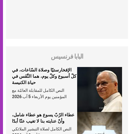
البابا فرنسيس
الإفخارستيّا وصلاة السّاعات، في
كلّ أسبوع وكلّ يوم، هما النَّفَس في
حياة الكنيسة
النص الكامل للمقابلة العامّة مع
المؤمنين يوم الأربعاء 5 آب 2026
عطاء الرّبّ يسوع هو عطاء شامل،
وأنّ عنايته بنا لا تغيب عنّا أبدًا
النص الكامل لصلاة التبشير الملائكي