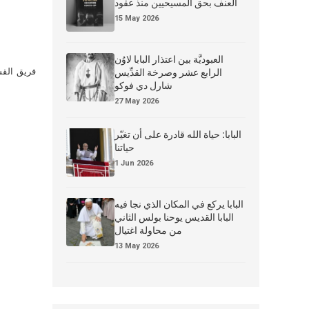
العنف بحق المسيحيين منذ عقود
15 May 2026
العبوديَّة بين اعتذار البابا لاوُن
فريق القس
الرابع عشر وصرخة القدِّيس
شارل دي فوكو
27 May 2026
البابا: حياة الله قادرة على أن تغيّر
حياتنا
1 Jun 2026
البابا يركع في المكان الذي نجا فيه
البابا القديس يوحنا بولس الثاني
من محاولة اغتيال
13 May 2026