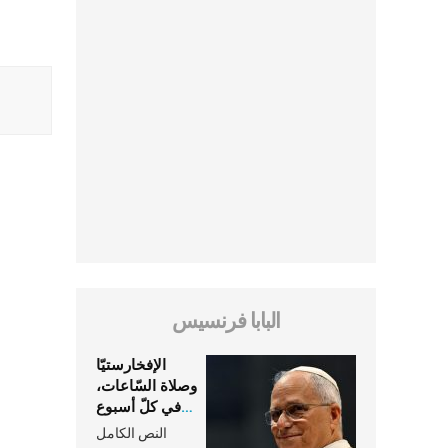
البابا فرنسيس
الإفخارستيّا
وصلاة السّاعات،
في كلّ أسبوع
وكلّ يوم، هما
النص الكامل