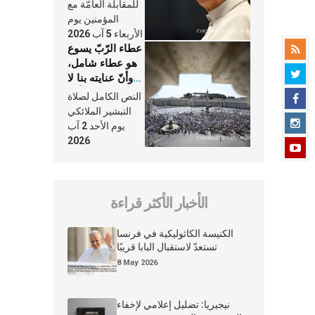
النَّفَس في حياة
للمقابلة العامّة مع
الكنيسة
المؤمنين يوم
الأربعاء 5 آب 2026
عطاء الرّبّ يسوع
هو عطاء شامل،
وأنّ عنايته بنا لا
تغيب عنّا أبدًا
النص الكامل لصلاة
التبشير الملائكي
يوم الأحد 2 آب
2026
الأخبار الأكثر قراءة
الكنيسة الكاثوليكية في فرنسا
تستعدّ لاستقبال البابا قريبًا
8 May 2026
نيجيريا: تضليل إعلامي لإخفاء