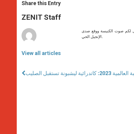
t
s
e
t
r
Share this Entry
s
e
b
t
e
A
n
o
e
p
g
o
r
ZENIT Staff
p
e
k
r
صل لكم صوت الكنيسة ووقع صدى
الإنجيل الحي.
View all articles
كاتدرائية ليشبونة تستقبل الصليب