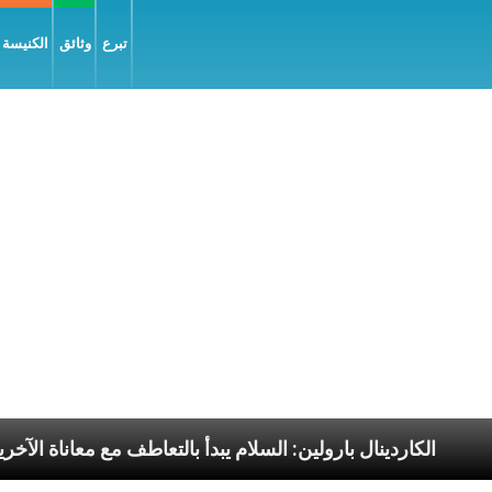
تبرع
وثائق
الكنيسة و
ا الرسوليّة
الكاردينال بارولين: السلام يبدأ بالتعاطف م