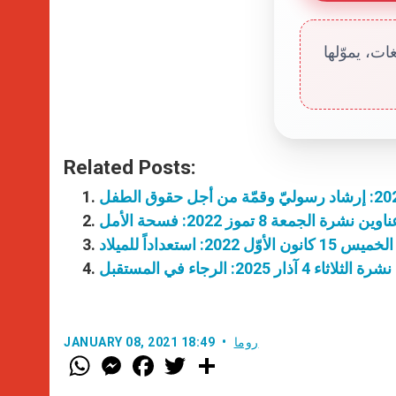
ت، يموّلها
Related Posts:
اوين نشرة الجمعة 8 تموز 2022: فسحة الأمل
 2022: استعداداً للميلاد
اء 4 آذار 2025: الرجاء في المستقبل
روما
JANUARY 08, 2021 18:49
W
M
F
T
S
h
e
a
w
h
a
s
c
i
a