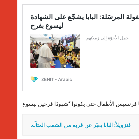
با فرنسيس الأطفال حتى يكونوا “شهودًا فرحين ليسوع
فنزويلاّ: البابا يعبّر عن قربه من الشعب المتألّم