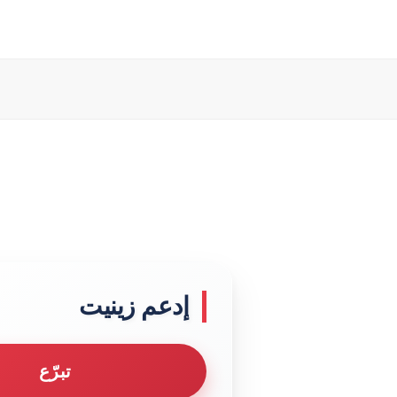
إدعم زينيت
تبرّع