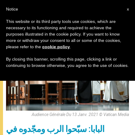
AR
Notice
x
This website or its third party tools use cookies, which are
necessary to its functioning and required to achieve the
,
البابا فرنسيس
المقابلة العامة
purposes illustrated in the cookie policy. If you want to know
more or withdraw your consent to all or some of the cookies,
please refer to the
cookie policy
.
By closing this banner, scrolling this page, clicking a link or
continuing to browse otherwise, you agree to the use of cookies.
Audience Générale Du 13 Janv. 2021 © Vatican Media
البابا: سبّحوا الرب ومجّدوه في