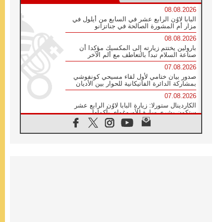
08.08.2026
البابا لاوُن الرابع عشر في السابع من أيلول في
مزار أم المشورة الصالحة في جناتزانو
08.08.2026
بارولين يختتم زيارته إلى المكسيك مؤكدا أن
صناعة السلام تبدأ بالتعاطف مع ألم الآخر
07.08.2026
صدور بيان ختامي لأول لقاء مسيحي كونفوشي
بمشاركة الدائرة الفاتيكانية للحوار بين الأديان
07.08.2026
الكاردينال ستورلا: زيارة البابا لاوُن الرابع عشر
ستكون بشرى سارة للأوروغواي بأكملها
07.08.2026
الفاتيكان يعلن برنامج الزيارة الرسولية للبابا لاوُن
الرابع عشر إلى فرنسا
07.08.2026
في الذكرى الـ ٨١ لحادثة هيروشيما الكنيسة في
اليابان تنظم ١٠ أيام للصلاة على نية السلام
07.08.2026
الكنيسة في الأوروغواي: زيارة البابا ستعزز
الإيمان والرجاء
06.08.2026
الاجتماع الشهري للمطارنة الموارنة