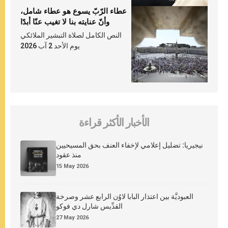
عطاء الرّبّ يسوع هو عطاء شامل،
وأنّ عنايته بنا لا تغيب عنّا أبدًا
النص الكامل لصلاة التبشير الملائكي
يوم الأحد 2 آب 2026
الأخبار الأكثر قراءة
نيجيريا: تضليل إعلامي لإخفاء العنف بحق المسيحيين
منذ عقود
15 May 2026
العبوديَّة بين اعتذار البابا لاوُن الرابع عشر وصرخة
القدِّيس شارل دي فوكو
27 May 2026