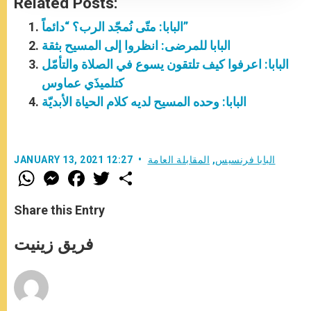
Related Posts:
البابا: متّى نُمجّد الرب؟ “دائماً”
البابا للمرضى: انظروا إلى المسيح بثقة
البابا: اعرفوا كيف تلتقون يسوع في الصلاة والتأمّل
كتلميذَي عماوس
البابا: وحده المسيح لديه كلام الحياة الأبديّة
البابا فرنسيس
,
المقابلة العامة
JANUARY 13, 2021 12:27
W
M
F
T
S
h
e
a
w
h
a
s
c
i
a
t
s
e
t
r
Share this Entry
s
e
b
t
e
A
n
o
e
p
g
o
r
فريق زينيت
p
e
k
r