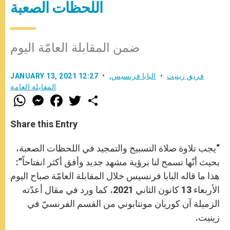
اللحظات الصعبة
ضمن المقابلة العامّة اليوم
فريق زينيت
البابا فرنسيس
,
JANUARY 13, 2021 12:27
المقابلة العامة
W
M
F
T
S
h
e
a
w
h
a
s
c
i
a
t
s
e
t
r
Share this Entry
s
e
b
t
e
A
n
o
e
p
g
o
r
“يجب تلاوة صلاة التسبيح والتمجيد في اللحظات الصعبة،
p
e
k
r
بحيث أنّها تسمح لنا برؤية مشهد جديد وأفق أكثر انفتاحاً”:
هذا ما قاله البابا فرنسيس خلال المقابلة العامّة صباح اليوم
الأربعاء 13 كانون الثاني 2021، كما ورد في مقال أعدّته
الزميلة آن كوريان مونتابوني من القسم الفرنسيّ في
زينيت.