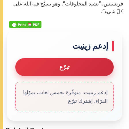
فرنسيس، “نشيد المخلوقات”. وهو يسبّح فيه الله على
كلّ شيء”.
إدعم زينيت
تبرّع
إدعم زينيت. متوفّرة بخمس لغات، يموّلها
القرّاء. إشترك تبرّع