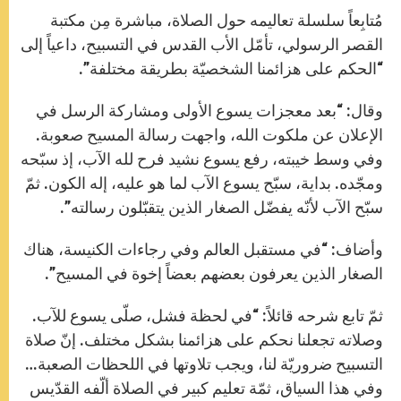
مُتابِعاً سلسلة تعاليمه حول الصلاة، مباشرة مِن مكتبة
القصر الرسولي، تأمّل الأب القدس في التسبيح، داعياً إلى
“الحكم على هزائمنا الشخصيّة بطريقة مختلفة”.
وقال: “بعد معجزات يسوع الأولى ومشاركة الرسل في
الإعلان عن ملكوت الله، واجهت رسالة المسيح صعوبة.
وفي وسط خيبته، رفع يسوع نشيد فرح لله الآب، إذ سبّحه
ومجّده. بداية، سبّح يسوع الآب لما هو عليه، إله الكون. ثمّ
سبّح الآب لأنّه يفضّل الصغار الذين يتقبّلون رسالته”.
وأضاف: “في مستقبل العالم وفي رجاءات الكنيسة، هناك
الصغار الذين يعرفون بعضهم بعضاً إخوة في المسيح”.
ثمّ تابع شرحه قائلاً: “في لحظة فشل، صلّى يسوع للآب.
وصلاته تجعلنا نحكم على هزائمنا بشكل مختلف. إنّ صلاة
التسبيح ضروريّة لنا، ويجب تلاوتها في اللحظات الصعبة…
وفي هذا السياق، ثمّة تعليم كبير في الصلاة ألّفه القدّيس