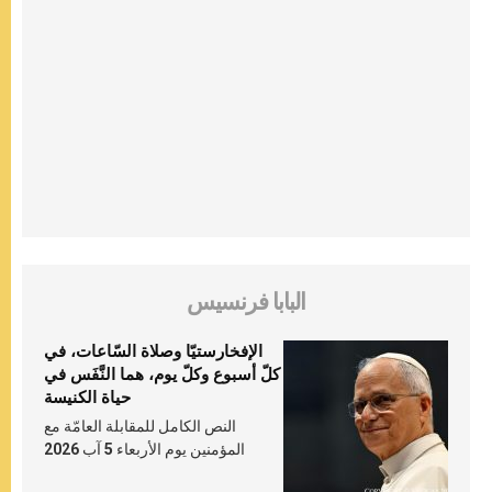
البابا فرنسيس
الإفخارستيّا وصلاة السّاعات، في
كلّ أسبوع وكلّ يوم، هما النَّفَس في
حياة الكنيسة
النص الكامل للمقابلة العامّة مع
المؤمنين يوم الأربعاء 5 آب 2026