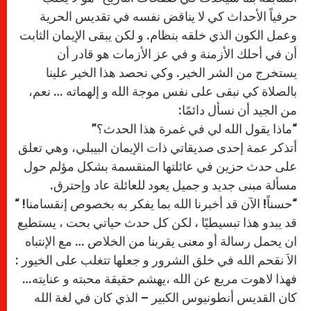
حرفياً الأحداث كي لا يناقض نفسه في تقديس الحرية
وعمل الكون الذي خلقه بنظام. و لكن يبقى الإيمان الثابت
أن في أحلك الأزمنة و في عز الأزمات هو قادر أن
يستخرج من الشر الخير. وكي نحصد هذا الخير علينا
بالصلاة كي نبقى على نفس موجة الله و إلهماته … نعم،
من الجيد أن نسأل دائمًا:
“ماذا يقول الله لي في غمرة هذا الحدث؟”
أتذكر عمة إحدى صديقاتي ذات الإيمان البيبلي، وهي تعلق
على حدث حزين في عائلتها المنقسمة بشكل مؤلم حول
مسألة مبنى جديد و جميل يعود للعائلة عاد وإحترق.
“حسناً! الآن قد أخبرنا الله بما يفكر به بخصوص إنقسامنا! “
قد يبدو هذا تبسيطيًا ، لكن كل حدث حياتي بحت ، يستطيع
ان يحمل رسالة أو معنى يقربنا من الخلاص … مع الإنتباه
الاَ نقحم الله في خلق الشرور و جعلها تتغلب على الخيور :
فهذا لاهوت مريع عن الله ،يهشم حقيقة محبته و عنايته…
كان القديس أنطونيوس الكبير – الذي كان في لغة الله