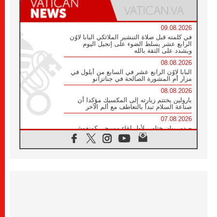
09.08.2026
في كلمته قبل صلاة التبشير الملائكي البابا لاوُن
الرابع عشر يسلط الضوء على إنجيل اليوم
ويشدد على الثقة بالله
08.08.2026
البابا لاوُن الرابع عشر في السابع من أيلول في
مزار أم المشورة الصالحة في جناتزانو
08.08.2026
بارولين يختتم زيارته إلى المكسيك مؤكدا أن
صناعة السلام تبدأ بالتعاطف مع ألم الآخر
07.08.2026
صدور بيان ختامي لأول لقاء مسيحي كونفوشي
بمشاركة الدائرة الفاتيكانية للحوار بين الأديان
07.08.2026
الكاردينال ستورلا: زيارة البابا لاوُن الرابع عشر
ستكون بشرى سارة للأوروغواي بأكملها
07.08.2026
الفاتيكان يعلن برنامج الزيارة الرسولية للبابا لاوُن
الرابع عشر إلى فرنسا
07.08.2026
في الذكرى الـ ٨١ لحادثة هيروشيما الكنيسة في