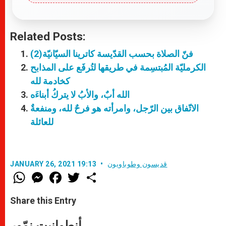
Related Posts:
فنّ الصلاة بحسب القدّيسة كاترينا السيّانيّة(2)
الكرمليّة المُبتسِمة في طريقها لتُرفَع على المذابح
كخادمة لله
الله أبٌ، والأبُ لا يتركُ أبناءَه
الاتّفاق بين الرّجل، وامرأته هو فرحٌ لله، ومنفعةٌ
للعائلة
قديسون وطوباويون
JANUARY 26, 2021 19:13
W
M
F
T
S
h
e
a
w
h
a
s
c
i
a
t
s
e
t
r
Share this Entry
s
e
b
t
e
A
n
o
e
p
g
o
r
أنطوانيت نمّور