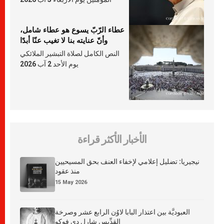
عطاء الرّبّ يسوع هو عطاء شامل،
وأنّ عنايته بنا لا تغيب عنّا أبدًا
النص الكامل لصلاة التبشير الملائكي
يوم الأحد 2 آب 2026
الأخبار الأكثر قراءة
نيجيريا: تضليل إعلامي لإخفاء العنف بحق المسيحيين
منذ عقود
15 May 2026
العبوديَّة بين اعتذار البابا لاوُن الرابع عشر وصرخة
القدِّيس شارل دي فوكو