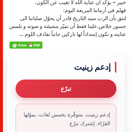
خبير – يؤكد ان عناية الله لا تغيب عن الكون.
فهلم في أزماتنا المريعة اليوم:
لنثق بأن الرب سيد التاريخ قادر أن يحوّل صلباننا الى
جسور خلاص.علينا فقط أن نميّز مشيئته و صوته و نلمس
عنايته و نكون إمتداداً لها تاركين جانباً تقاذف اللوم …
إدعم زينيت
تبرّع
إدعم زينيت. متوفّرة بخمس لغات، يموّلها
القرّاء. إشترك تبرّع