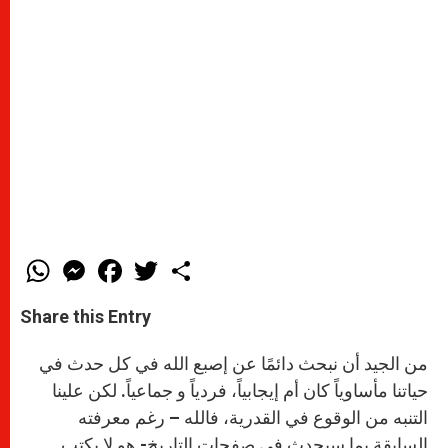
W
M
F
T
S
h
e
a
w
h
a
s
c
i
a
t
s
e
t
r
Share this Entry
s
e
b
t
e
A
n
o
e
p
g
o
r
من الجيد أن نبحث دائمًا عن إصبع الله في كل حدث في
p
e
k
r
حياتنا مأساوياً كان أم إيجابياً، فردياً و جماعياً. لكن علينا
التنبه من الوقوع في القدرية، فالله – رغم معرفته
السابقة بما سيحدث في صفحات التاريخ- هو لا يكتب