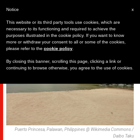
AR
Notice
x
This website or its third party tools use cookies, which are
necessary to its functioning and required to achieve the
قديسون وطوباويون
purposes illustrated in the cookie policy. If you want to know
more or withdraw your consent to all or some of the cookies,
please refer to the
cookie policy
.
By closing this banner, scrolling this page, clicking a link or
continuing to browse otherwise, you agree to the use of cookies.
Puerto Princesa, Palawan, Philippines @ Wikimedia Commons /
Daibo Taku