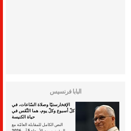
البابا فرنسيس
الإفخارستيّا وصلاة السّاعات، في
كلّ أسبوع وكلّ يوم، هما النَّفَس في
حياة الكنيسة
النص الكامل للمقابلة العامّة مع
المؤمنين يوم الأربعاء 5 آب 2026