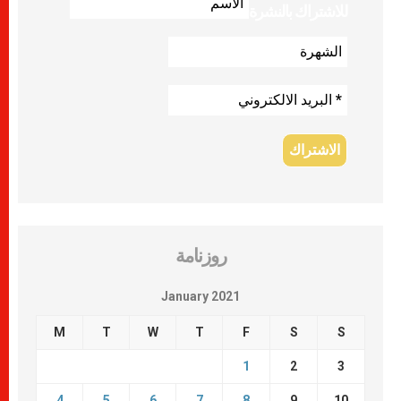
للاشتراك بالنشرة
روزنامة
January 2021
M
T
W
T
F
S
S
1
2
3
4
5
6
7
8
9
10