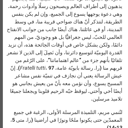
يذهبون إلى أطراف العالم ويصبحون رسلًا وأدوات رحمة.
وهي دعوة يوجهها يسوع إلى الجميع، وإن لم يكن بنفس
الطريقة. لنتذكر أنّ هناك ضواحي قريبة منا، في وسط
المدينة، أو في عائلتنا. هناك أيضًا جانب من جوانب الانفتاح
العالمي للحبّ، ليس جغرافيًّا بل هو وجوديّ. من المهم
دائمًا، ولكن بشكل خاص في أوقات الجائحة هذه، أن نزيد
القدرة اليوميّة لتوسيع دائرتنا، وأن نَصِلَ إلى الذين لا نشعر
تلقائيًا بأنهم جزء من “عالم اهتماماتنا”، على الرّغم من
قربهم منا (را. رسالة بابويّة عامة،
Fratelli tutti
، 97). إنّ
عيش الرسالة يعني أن نجازف في تنميّة نفس مشاعر
المسيح يسوع، وأن نؤمن معه بأنّ من يعيش بجانبي هو
أيضًا أخي وأختي. ليوقظ حبّه الرحيم قلوبنا ويجعلنا جميعًا
تلاميذ مرسلين.
لتُنمي مريم، التلميذة المرسلة الأولى، الرغبة في جميع
المعمدّين حتى يكونوا ملحًا ونورًا في أراضينا (را. متى 5،
13-14).