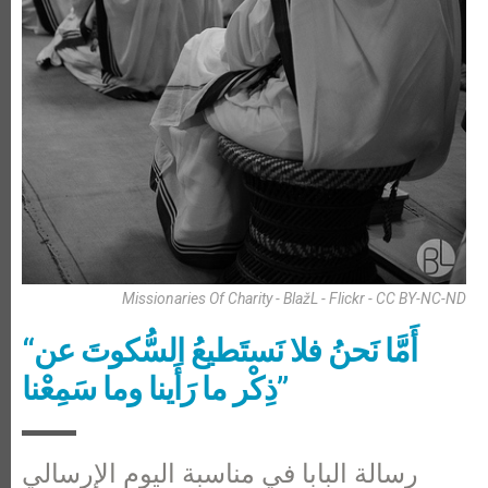
Missionaries Of Charity - BlažL - Flickr - CC BY-NC-ND
“أَمَّا نَحنُ فلا نَستَطيعُ السُّكوتَ عن
ذِكْر ما رَأَينا وما سَمِعْنا”
رسالة البابا في مناسبة اليوم الإرسالي