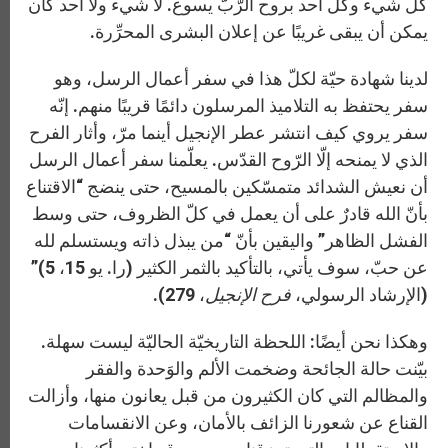
كلّ شيء وكلّ أحد بروح الرّبّ يسوع. لا شيء ولا أحد كان
يمكن أن يبقى غريبًا عن إعلان البشرى المحرِّرة.
لدينا شهادة حيّة لكلّ هذا في سفر أعمال الرسل، وهو
سفر يحتفظ به التلاميذ المرسلون دائمًا قريبًا منهم. إنّه
سفر يروي كيف انتشر عطر الإنجيل أينما مرّ، وأثار الفرح
الذي لا يمنحه إلّا الرّوح القدّس. يعلّمنا سفر أعمال الرسل
أن نعيش الشدائد متمسّكين بالمسيح، حتى ينضج “الاقتناع
بأنّ الله قادرٌ على أن يعمل في كلّ الظروف، حتى وسط
الفشل الظاهر” واليقين بأنّ “من يبذل ذاته ويستسلم لله
عن حبّ، سوف يأتي، بالتأكيد بالثمر الكثير (را. يو ​​15، 5)”
(الإرشاد الرسولي،
فرح الإنجيل
، 279).
وهكذا نحن أيضًا: اللحظة التاريخيّة الحاليّة ليست سهلة.
بيّنت حالة الجائحة وضخمت الألم والوَحدة والفقر
والمظالم التي كان الكثيرون من قبل يعانون منها، وأزالت
القناع عن شعورنا الزائف بالأمان، وعن الانقسامات