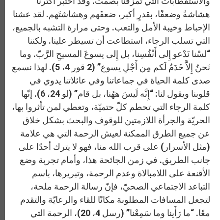
والاستقطابات التي تمزقنا بصمت. وقد اختبر أكثرنا
هشاشةً وضعفًا، بقدرٍ أكبر، ضعفَهم وهشاشتَهم. لقد عشنا
الإحباط وخيبة الأمل والتعب. وحتى مرارة التشبه بالجميع،
التي تسلب الرجاء، استطاعت أن تسيطر علينا. ولكننا
“لسْنا نَدْعو إِلى أَنْفُسِنا، بل إِلى يسوعَ المسيحِ الرَّبّ. وما
نَحنُ إِلاَّ خَدَمٌ لَكم مِن أَجْلِ يسوع” (2 قور 4، 5). لهذا نسمع
صدى كلمة الحياة في جماعاتنا وفي عائلاتنا يدوي في
قلوبنا ويقول لنا: “إِنَّه لَيسَ ههُنا، بل قام” (لو 24، 6). إنّها
كلمة الرجاء التي تحطم كلّ حتميّة، وتعطي لمن تأثروا بها،
الحريّة والجرأة اللازمتين للوقوف والبحث بشكل خلاق
عن جميع الطرق الممكنة لعيش الرحمة التي هي علامة
(مثل الأسرار) على قرب الله منا، فهو لا يترك أحدًا على
جانب الطريق. في زمن الجائحة هذا، وأمام تجربة وضع
الأقنعة على اللامبالاة وعدم الرحمة، وتبريرها، باسم
التباعد الاجتماعي الصحيّ، فإنّ رسالة الرحمة ملحة،
لتجعل المسافات المطلوبة مكانًا للقاء والرعايّة والتقدم
معًا. “ما رَأَينا وما سَمِعْنا” (رسل 4، 20)، الرحمة التي