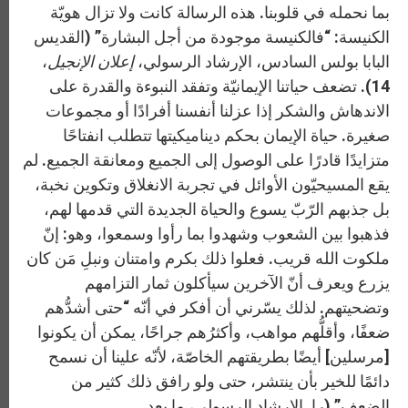
بما نحمله في قلوبنا. هذه الرسالة كانت ولا تزال هويّة
الكنيسة: “فالكنيسة موجودة من أجل البشارة” (القديس
البابا بولس السادس، الإرشاد الرسولي،
إعلان الإنجيل
،
14). تضعف حياتنا الإيمانيّة وتفقد النبوءة والقدرة على
الاندهاش والشكر إذا عزلنا أنفسنا أفرادًا أو مجموعات
صغيرة. حياة الإيمان بحكم ديناميكيتها تتطلب انفتاحًا
متزايدًا قادرًا على الوصول إلى الجميع ومعانقة الجميع. لم
يقع المسيحيّون الأوائل في تجربة الانغلاق وتكوين نخبة،
بل جذبهم الرّبّ يسوع والحياة الجديدة التي قدمها لهم،
فذهبوا بين الشعوب وشهدوا بما رأوا وسمعوا، وهو: إنّ
ملكوت الله قريب. فعلوا ذلك بكرم وامتنان ونبلِ مَن كان
يزرع ويعرف أنّ الآخرين سيأكلون ثمار التزامهم
وتضحيتهم. لذلك يسّرني أن أفكر في أنّه “حتى أشدُّهم
ضعفًا، وأقلُّهم مواهب، وأكثرُهم جراحًا، يمكن أن يكونوا
[مرسلين] أيضًا بطريقتهم الخاصّة، لأنّه علينا أن نسمح
دائمًا للخير بأن ينتشر، حتى ولو رافق ذلك كثير من
الضعف” (را. الإرشاد الرسولي، ما بعد