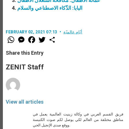
عمالة الأطفال: مكافحة استغلال الأطفال
البابا: الذّكاء الاصطناعي والسلام
أيّام عالميّة
FEBRUARY 02, 2021 07:13
W
M
F
T
S
h
e
a
w
h
a
s
c
i
a
t
s
e
t
r
Share this Entry
s
e
b
t
e
A
n
o
e
p
g
o
r
ZENIT Staff
p
e
k
r
View all articles
فريق القسم العربي في وكالة زينيت العالمية يعمل في
مناطق مختلفة من العالم لكي يوصل لكم صوت الكنيسة
ووقع صدى الإنجيل الحي.