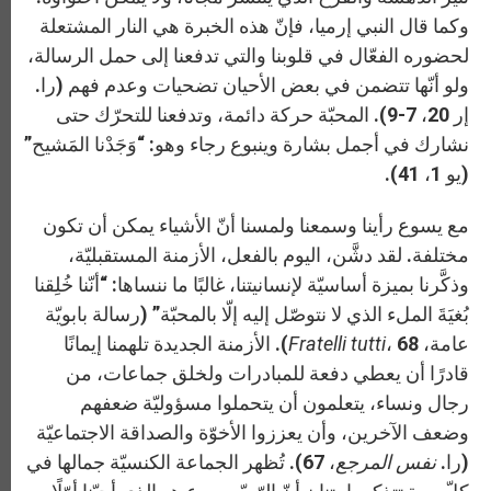
وكما قال النبي إرميا، فإنّ هذه الخبرة هي النار المشتعلة
لحضوره الفعّال في قلوبنا والتي تدفعنا إلى حمل الرسالة،
ولو أنّها تتضمن في بعض الأحيان تضحيات وعدم فهم (را.
إر 20، 7-9). المحبّة حركة دائمة، وتدفعنا للتحرّك حتى
نشارك في أجمل بشارة وينبوع رجاء وهو: “وَجَدْنا المَشيح”
(يو 1، 41).
مع يسوع رأينا وسمعنا ولمسنا أنّ الأشياء يمكن أن تكون
مختلفة. لقد دشَّن، اليوم بالفعل، الأزمنة المستقبليّة،
وذكَّرنا بميزة أساسيّة لإنسانيتنا، غالبًا ما ننساها: “أنّنا خُلِقنا
بُغيَةَ الملء الذي لا نتوصّل إليه إلّا بالمحبّة” (رسالة بابويّة
عامة،
Fratelli tutti
، 68). الأزمنة الجديدة تلهمنا إيمانًا
قادرًا أن يعطي دفعة للمبادرات ولخلق جماعات، من
رجال ونساء، يتعلمون أن يتحملوا مسؤوليّة ضعفهم
وضعف الآخرين، وأن يعززوا الأخوّة والصداقة الاجتماعيّة
(را.
نفس المرجع
، 67). تُظهر الجماعة الكنسيّة جمالها في