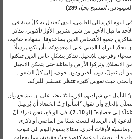
السينودس،
المسيح يحيا
، 239).
في اليوم الإرسالي العالمي، الذي يُحتفل به كلّ سنة في
الأحد ما قبل الأخير من شهر تشرين الأوّل/أكتوبر، نتذكر
شاكرين جميع الأشخاص الذين يساعدوننا، بشهادة حياتهم،
أن نجدّد التزامنا المبني على المعموديّة، بأن نكون رسلًا
أسخياء وفرحين للإنجيل. نتذكر بشكلٍ خاص الذين تمكنوا
من الانطلاق وتركوا الأرض والعائلة حتى يتمكن الإنجيل
من أن يَصِلَ، دون تأخير ودون خوف، إلى كلّ الشعوب
والمدن حيث نفوس كثيرة تنتظر عطشى للبركة.
إنّ التأمل في شهادتهم الإرساليّة يحثنا على أن نتشجع وأن
نصلّي بإلحاح وأن نقول “اسأَلوا رَبَّ الحَصَاد أَن يُرسِلَ
عَمَلَةً إِلى حَصادِه” (لو 10، 2). في الواقع، نحن ندرك أنّ
الدعوة إلى الرسالة ليست شيئًا من الماضي أو ذكرى
رومانسيّة لأوقات أخرى. يحتاج يسوع اليوم إلى قلوب
قادرة أن تعيش الدعوة كقصة حبّ حقيقية، مما يجعلهم