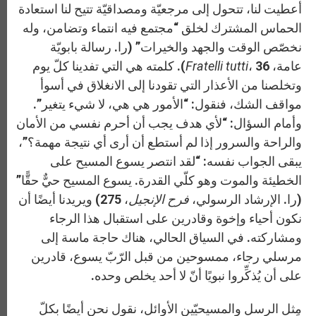
أعطيت لنا، تتحول إلى مرجعيّة ومصداقيّة تتيح لنا استعادة
الحماس المشترك لخلق “مجتمع فيه انتماء وتضامن، وله
نخصّص الوقت والجهد والخيرات” (را. رسالة بابويّة
عامة،
Fratelli tutti
، 36). كلمته هي التي تفدينا كلّ يوم
وتخلصنا من الأعذار التي تقودنا إلى الانغلاق في أسوأ
مواقف الشك، فنقول: “الأمور هي هي، لا شيء يتغير”.
وأمام السؤال: “لأي هدف يجب أن أحرم نفسي من الأمان
والراحة والسرور إذا لم أستطع أن أرى أي نتيجة مهمة؟”،
يبقى الجواب نفسه: “لقد انتصر يسوع المسيح على
الخطيئة والموت وهو كلّي القدرة. يسوع المسيح حيٌّ حقًّا”
(را. الإرشاد الرسولي،
فرح الإنجيل
، 275) ويريدنا أيضًا أن
نكون أحياء وإخوة وقادرين على استقبال هذا الرجاء
ومشاركته. في السياق الحالي، هناك حاجة ماسة إلى
مرسلي رجاء، ممسوحين من قبل الرّبّ يسوع، قادرين
على أن يُذكِّروا نبويًا أنّ لا أحد يخلص وحده.
مِثل الرسل والمسيحيّين الأوائل، نقول نحن أيضًا بكلّ