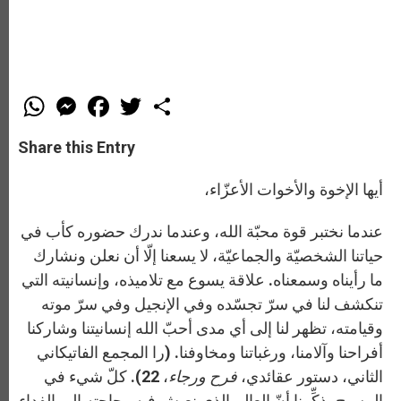
W
M
F
T
S
h
e
a
w
h
a
s
c
i
a
t
s
e
t
r
Share this Entry
s
e
b
t
e
A
n
o
e
p
g
o
r
أيها الإخوة والأخوات الأعزّاء،
p
e
k
r
عندما نختبر قوة محبّة الله، وعندما ندرك حضوره كأب في
حياتنا الشخصيّة والجماعيّة، لا يسعنا إلّا أن نعلن ونشارك
ما رأيناه وسمعناه. علاقة يسوع مع تلاميذه، وإنسانيته التي
تنكشف لنا في سرّ تجسّده وفي الإنجيل وفي سرّ موته
وقيامته، تظهر لنا إلى أي مدى أحبّ الله إنسانيتنا وشاركنا
أفراحنا وآلامنا، ورغباتنا ومخاوفنا. (را المجمع الفاتيكاني
الثاني، دستور عقائدي،
فرح ورجاء
، 22). كلّ شيء في
المسيح يذكِّرنا أنّ العالم الذي نعيش فيه وحاجته إلى الفداء