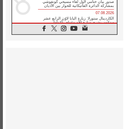
صدور بيان ختامي لأول لقاء مسيحي كونفوشي
بمشاركة الدائرة الفاتيكانية للحوار بين الأديان
07.08.2026
الكاردينال ستورلا: زيارة البابا لاوُن الرابع عشر
ستكون بشرى سارة للأوروغواي بأكملها
07.08.2026
الفاتيكان يعلن برنامج الزيارة الرسولية للبابا لاوُن
الرابع عشر إلى فرنسا
07.08.2026
في الذكرى الـ ٨١ لحادثة هيروشيما الكنيسة في
اليابان تنظم ١٠ أيام للصلاة على نية السلام
07.08.2026
الكنيسة في الأوروغواي: زيارة البابا ستعزز
الإيمان والرجاء
06.08.2026
الاجتماع الشهري للمطارنة الموارنة
06.08.2026
الكاردينال روسي: زيارة البابا لاوُن إلى الأرجنتين
هي تكريم للبابا فرنسيس
06.08.2026
زيارة البابا إلى البيرو ستكون زمن نعمة ومصالحة
ورجاء