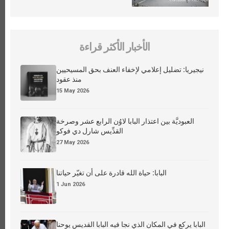
الأخبار الأكثر قراءة
نيجيريا: تضليل إعلامي لإخفاء العنف بحق المسيحيين
منذ عقود
15 May 2026
العبوديَّة بين اعتذار البابا لاوُن الرابع عشر وصرخة
القدِّيس شارل دي فوكو
27 May 2026
البابا: حياة الله قادرة على أن تغيّر حياتنا
1 Jun 2026
البابا يركع في المكان الذي نجا فيه البابا القديس يوحنا