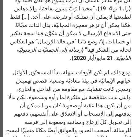
كلّ مرة تتذكر بامتنان أنّ الرّبّ يسوع هو الذي أحبّنا أوّلًا
(را. 1 يو 4، 19). “محبة الرّبّ يسوع تفاجئنا، والاندهاش
لطبيعتها لا يمكن أن نمتلكه أو نفرضه على أحد. […] فقط
هكذا يمكن أن تزهر معجزة المجانيّة، بذل الذات مجّانًا.
حتى الاندفاع الإرسالي لا يمكن أن يتكوَّن فينا نتيجة تفكير
أو حسابات. إنّ وضع ذاتنا “في حالة الإرسال” هو انعكاس
لحالة من الشكر فينا” (
رسالة إلى الجمعيّات الرسوليّة
البابويّة
، 21 مايو/أيار 2020).
ومع ذلك، لم تكن الأوقات سهلة. بدأ المسيحيّون الأوائل
حياتهم الإيمانيّة في بيئة معاديّة وصعبة. قصص تهميش
وسجن كانت تتشابك مع مقاومة من الداخل والخارج،
والتي بدت متناقضة بل منكرة لما رأوه وسمعوه، لكن بدلًا
من أن يكون هذا عقبة أو صعوبة كان من الممكن أن
يدفعهم إلى الانسحاب أو الانغلاق على أنفسهم، دفعهم
إلى تحويل كلّ إزعاج وممانعة وصعوبة إلى فرصة
للرسالة. أصبحت الحدود والعوائق أيضًا مكانًا متميزًا لمسح