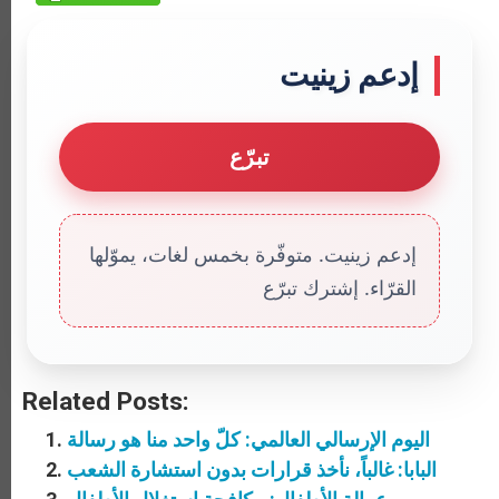
إدعم زينيت
تبرّع
إدعم زينيت. متوفّرة بخمس لغات، يموّلها
القرّاء. إشترك تبرّع
Related Posts:
اليوم الإرسالي العالمي: كلّ واحد منا هو رسالة
البابا: غالباً، نأخذ قرارات بدون استشارة الشعب