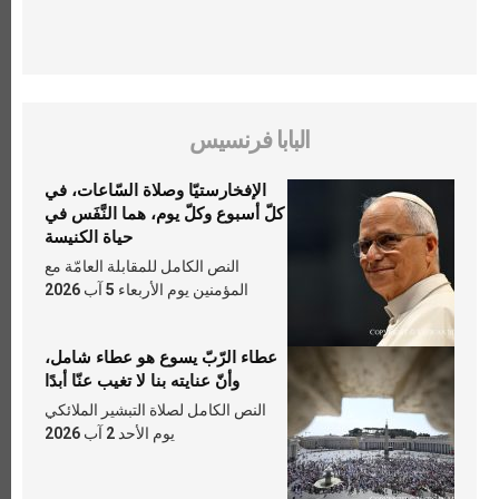
البابا فرنسيس
الإفخارستيّا وصلاة السّاعات، في
كلّ أسبوع وكلّ يوم، هما النَّفَس في
حياة الكنيسة
النص الكامل للمقابلة العامّة مع
المؤمنين يوم الأربعاء 5 آب 2026
عطاء الرّبّ يسوع هو عطاء شامل،
وأنّ عنايته بنا لا تغيب عنّا أبدًا
النص الكامل لصلاة التبشير الملائكي
يوم الأحد 2 آب 2026