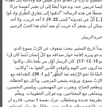
ليسا غريبين عنه، ويدعونا أيضًا إلى أن نعتبر أنفسنا جزءًا
نشطًا في هذه الرسالة: “اذهَبوا إِلى مَفارِقِ الطُّرق وَادعُوا
[…] كُلَّ مَن تَجِدونَه” (متى 22، 9). لا أحد غريب، ولا أحد
يمكن أن يشعر أنّه غريب أو بعيد أمام هذا الحبّ الرحيم.
خبرة الرسل
يبدأ تاريخ التبشير ببحث شغوف عن الرّبّ يسوع الذي
يدعو ويريد إقامة حوار صداقة مع كلّ إنسان أينما كان (را.
يو 15، 12 -17). كان الرسل أوّل من بلَّغنا ذلك، وكانوا
يتذكرون حتى اليوم والوقت اللّذين التقوا به: “وكانَتِ
السَّاعَةُ نَحوَ الرَّابِعَةِ بَعدَ الظُّهْر” (يو 1، 39). الصّداقة مع
الرّبّ يسوع، ورؤيته يشفي المرضى، ويأكل مع الخطأة،
ويطعم الجياع، ويقترب من المهمشين، ويلمس النجسين،
ويتماهى مع المحتاجين، ويدعو إلى التطويبات، ويعلّم
بطريقة جديدة وبسلطان، تترك بصمة لا تمحى، قادرة أن
تثير الدّهشة والفرح الذي ينتشر مجّانًا، ولا يمكن احتواؤه.