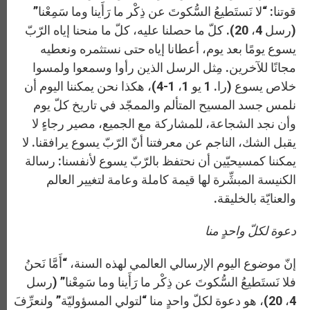
قوتنا: “لا نَستَطيعُ السُّكوتَ عن ذِكْر ما رَأَينا وما سَمِعْنا”
(رسل 4، 20). كلّ ما حصلنا عليه، كلّ ما منحنا إياه الرّبّ
يسوع يومًا بعد يوم، أعطانا إياه حتى نستثمره ونعطيه
مجانًا للآخرين. مِثل الرسل الذين رأوا وسمعوا ولمسوا
خلاص يسوع (را. 1 يو 1، 1-4)، هكذا نحن يمكننا اليوم أن
نلمس جسد المسيح المتألم والممجّد في تاريخ كلّ يوم
وأن نجد الشجاعة، للمشاركة مع الجميع، مصير رجاءٍ لا
يقبل الشك، الناجم عن معرفتنا أنّ الرّبّ يسوع يرافقنا. لا
يمكننا كمسيحيّين أن نحتفظ بالرّبّ يسوع لأنفسنا: رسالة
الكنيسة المبشِّرة لها قيمة كاملة وعامة لتغيير العالم
والعنايّة بالخليقة.
دعوة لكلّ واحدٍ منا
إنّ موضوع اليوم الإرسالي العالمي لهذه السنة، “أَمَّا نَحنُ
فلا نَستَطيعُ السُّكوتَ عن ذِكْر ما رَأَينا وما سَمِعْنا” (رسل
4، 20)، هو دعوة لكلّ واحدٍ منا “لتولي المسؤوليّة” ولنعرِّفَ