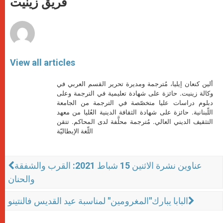
فريق زينيت
p
e
k
r
View all articles
ألين كنعان إيليا، مُترجمة ومديرة تحرير القسم العربي في
وكالة زينيت. حائزة على شهادة تعليمية في الترجمة وعلى
دبلوم دراسات عليا متخصّصة في الترجمة من الجامعة
اللّبنانية. حائزة على شهادة الثقافة الدينية العُليا من معهد
التثقيف الديني العالي. مُترجمة محلَّفة لدى المحاكم. تتقن
اللّغة الإيطاليّة
عناوين نشرة الاثنين 15 شباط 2021: القرب والشفقة
والحنان
البابا يبارك"المغرومين" لمناسبة عيد القديس فالنتينو