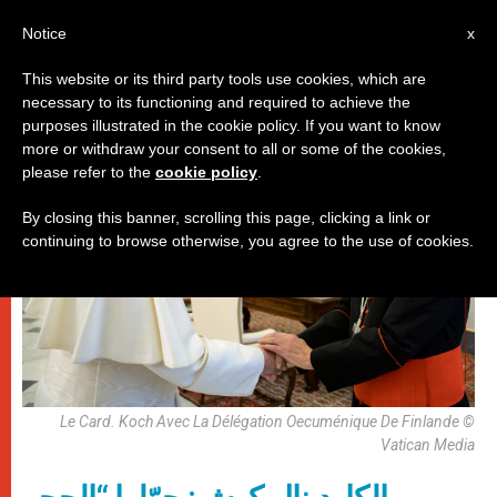
AR
Notice
x
This website or its third party tools use cookies, which are
necessary to its functioning and required to achieve the
روما
purposes illustrated in the cookie policy. If you want to know
more or withdraw your consent to all or some of the cookies,
please refer to the
cookie policy
.
By closing this banner, scrolling this page, clicking a link or
continuing to browse otherwise, you agree to the use of cookies.
Le Card. Koch Avec La Délégation Oecuménique De Finlande ©
Vatican Media