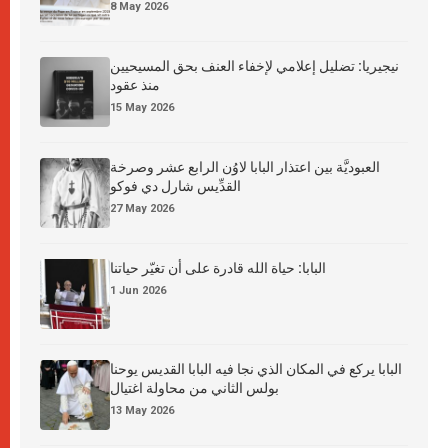
8 May 2026
نيجيريا: تضليل إعلامي لإخفاء العنف بحق المسيحيين
منذ عقود
15 May 2026
العبوديَّة بين اعتذار البابا لاوُن الرابع عشر وصرخة
القدِّيس شارل دي فوكو
27 May 2026
البابا: حياة الله قادرة على أن تغيّر حياتنا
1 Jun 2026
البابا يركع في المكان الذي نجا فيه البابا القديس يوحنا
بولس الثاني من محاولة اغتيال
13 May 2026