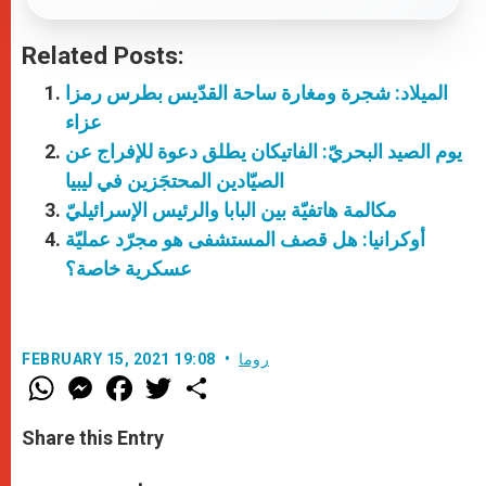
Related Posts:
الميلاد: شجرة ومغارة ساحة القدّيس بطرس رمزا
عزاء
يوم الصيد البحريّ: الفاتيكان يطلق دعوة للإفراج عن
الصيّادين المحتجَزين في ليبيا
مكالمة هاتفيّة بين البابا والرئيس الإسرائيليّ
أوكرانيا: هل قصف المستشفى هو مجرّد عمليّة
عسكرية خاصة؟
روما
FEBRUARY 15, 2021 19:08
W
M
F
T
S
h
e
a
w
h
a
s
c
i
a
t
s
e
t
r
Share this Entry
s
e
b
t
e
A
n
o
e
p
g
o
r