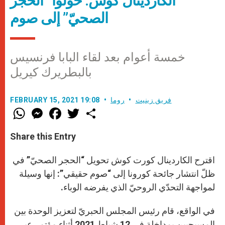
الكاردينال كوش: حوّلوا “الحجر
الصحيّ” إلى صوم
خمسة أعوام بعد لقاء البابا فرنسيس
بالبطريرك كيريل
فريق زينيت
روما
FEBRUARY 15, 2021 19:08
W
M
F
T
S
h
e
a
w
h
a
s
c
i
a
t
s
e
t
r
Share this Entry
s
e
b
t
e
A
n
o
e
p
g
o
r
اقترح الكاردينال كورت كوش تحويل “الحجر الصحيّ” في
p
e
k
r
ظلّ انتشار جائحة كورونا إلى “صوم حقيقي”: إنها وسيلة
لمواجهة التحدّي الروحيّ الذي يفرضه الوباء.
في الواقع، قام رئيس المجلس الحبريّ لتعزيز الوحدة بين
المسيحيين بمداخلة في 12 شباط 2021 أثناء مؤتمر عبر