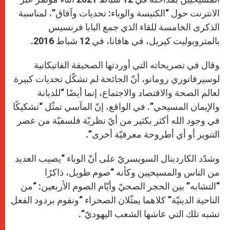
الانترنت حول “الكنيسة والوباء: تحديات وآفاق”، لمناسبة
الذكرى الخامسة للقاء الذي جمع البابا فرنسيس
بالمتروبوليت كيريل، في هافانا، في 12 شباط 2016.
وقال في تصريحاته التي أوردتها الصحيفة الفاتيكانية
لوسيرفاتوري رومانو، أنّ الجائحة لم تشكّل تحديات كبيرة
لعالم الصحة والاقتصاد والاجتماع، إنما أيضًا “للديانة
والإيمان المسيحي”. في الواقع، إنّ المآسي تمثّل “تشكيكًا
في وجود الله أكثر بكثير من أيّ نظريّة فلسفيّة من عصر
التنوير أو أي أطروحة معرفيّة أخرى”.
وشدّد الكاردينال السويسريّ على أنّ الوباء “يصيب العديد
من الناس والمسيحيين وكأنه “صوم طويل، ذاكرًا
“التشابه” بين الحجر الصحيّ وأيّام الصوم الأربعين: “من
الناحية الدينيّة” كلاهما يمثّلان الصحراء “ونقوم بردود الفعل
تشبه تلك التي عاشها الشعب اليهوديّ”.