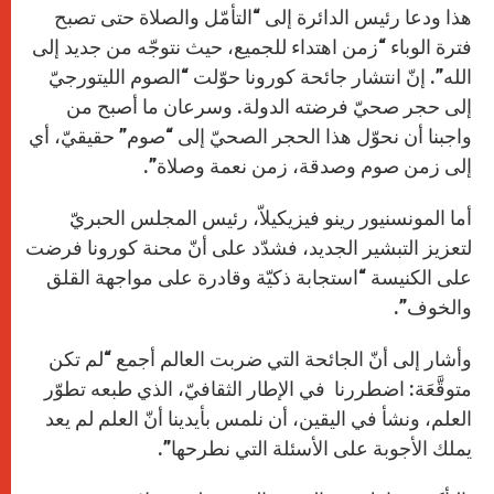
هذا ودعا رئيس الدائرة إلى “التأمّل والصلاة حتى تصبح
فترة الوباء “زمن اهتداء للجميع، حيث نتوجّه من جديد إلى
الله”. إنّ انتشار جائحة كورونا حوّلت “الصوم الليتورجيّ
إلى حجر صحيّ فرضته الدولة. وسرعان ما أصبح من
واجبنا أن نحوّل هذا الحجر الصحيّ إلى “صوم” حقيقيّ، أي
إلى زمن صوم وصدقة، زمن نعمة وصلاة”.
أما المونسنيور رينو فيزيكيلاّ، رئيس المجلس الحبريّ
لتعزيز التبشير الجديد، فشدّد على أنّ محنة كورونا فرضت
على الكنيسة “استجابة ذكيّة وقادرة على مواجهة القلق
والخوف”.
وأشار إلى أنّ الجائحة التي ضربت العالم أجمع “لم تكن
متوقَّعَة: اضطررنا في الإطار الثقافيّ، الذي طبعه تطوّر
العلم، ونشأ في اليقين، أن نلمس بأيدينا أنّ العلم لم يعد
يملك الأجوبة على الأسئلة التي نطرحها”.