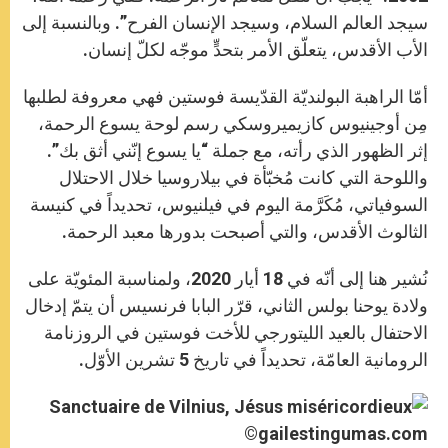
سيجد العالم السلام، وسيجد الإنسان الفرح”. وبالنسبة إلى
الأب الأقدس، يتعلّق الأمر بتحدٍّ موجّه لكلّ إنسان.
أمّا الراهبة البولنديّة القدّيسة فوستين فهي معروفة لطلبها
مِن أوجينيوس كازيميروسكي رسم لوحة يسوع الرحمة،
إثر الظهور الذي رأته، مع جملة “يا يسوع إنّني أثق بك”.
واللوحة التي كانت مُخبّأة في بيلاروسيا خلال الاحتلال
السوفياتي، مُكَرَّمة اليوم في فيلنيوس، تحديداً في كنيسة
الثالوث الأقدس، والتي أصبحت بدورها معبد الرحمة.
نُشير هنا إلى أنّه في 18 أيار 2020، ولمناسبة المئويّة على
ولادة يوحنا بولس الثاني، قرّر البابا فرنسيس أن يتمّ إدخال
الاحتفال بالعيد الليتورجي للأخت فوستين في الروزنامة
الرومانية العامّة، تحديداً في تاريخ 5 تشرين الأوّل.