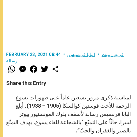
فريق زينيت
البابا فرنسيس
,
FEBRUARY 23, 2021 08:44
رسالة
W
M
F
T
S
h
e
a
w
h
a
s
c
i
a
t
s
e
t
r
Share this Entry
s
e
b
t
e
A
n
o
e
p
g
o
r
لمناسبة ذكرى مرور تسعين عاماً على ظهورات يسوع
p
e
k
r
الرحمة للأخت فوستين كوالسكا (1905 – 1938)، أبلغ
البابا فرنسيس رسالة لأسقف بلوك المونسنيور بيوتر
ليبيرا، حاثّاً على التمتّع “بالشجاعة للقاء يسوع، بهدف التمتّع
بالصبر والغفران والحبّ”.