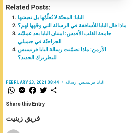
Related Posts:
البابا: المحبّة لا نُعلّمُها بل نعيشها
ماذا قال البابا للأساقفة في الرسالة التي وجّهها لهم؟
جامعة القلب الأقدس: امتنان البابا بعد عمليّته
الجراحيّة في جيميلي
الأرمن: ماذا تضمّنت رسالة البابا فرنسيس
للبطريرك الجديد؟
البابا فرنسيس
,
رسالة
FEBRUARY 23, 2021 08:44
W
M
F
T
S
h
e
a
w
h
a
s
c
i
a
t
s
e
t
r
Share this Entry
s
e
b
t
e
A
n
o
e
p
g
o
r
فريق زينيت
p
e
k
r