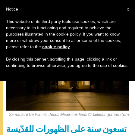
AR
Notice
x
This website or its third party tools use cookies, which are
necessary to its functioning and required to achieve the
,
البابا فرنسيس
رسالة
purposes illustrated in the cookie policy. If you want to know
more or withdraw your consent to all or some of the cookies,
please refer to the
cookie policy
.
By closing this banner, scrolling this page, clicking a link or
continuing to browse otherwise, you agree to the use of cookies.
Sanctuaire De Vilnius, Jésus Miséricordieux ©gailestingumas.com
تسعون سنة على الظهورات للقدّيسة