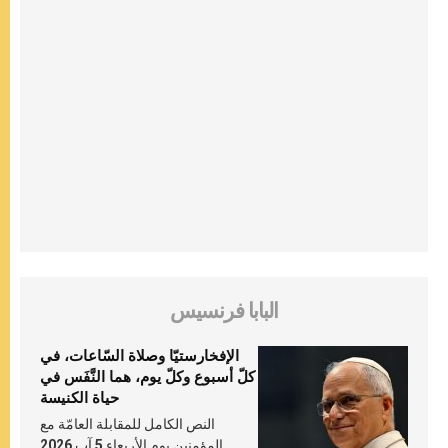
البابا فرنسيس
الإفخارستيّا وصلاة السّاعات، في
كلّ أسبوع وكلّ يوم، هما النَّفَس في
حياة الكنيسة
النص الكامل للمقابلة العامّة مع
المؤمنين يوم الأربعاء 5 آب 2026