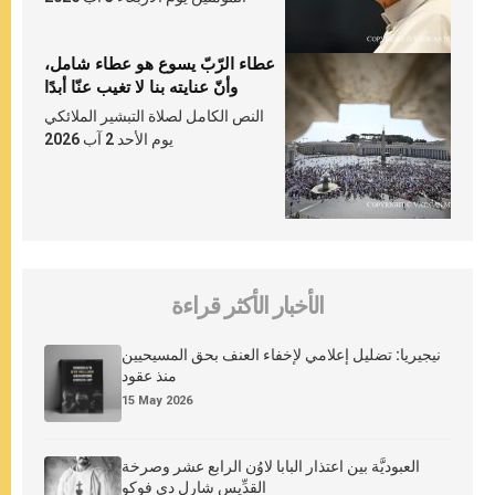
عطاء الرّبّ يسوع هو عطاء شامل،
وأنّ عنايته بنا لا تغيب عنّا أبدًا
النص الكامل لصلاة التبشير الملائكي
يوم الأحد 2 آب 2026
الأخبار الأكثر قراءة
نيجيريا: تضليل إعلامي لإخفاء العنف بحق المسيحيين
منذ عقود
15 May 2026
العبوديَّة بين اعتذار البابا لاوُن الرابع عشر وصرخة
القدِّيس شارل دي فوكو