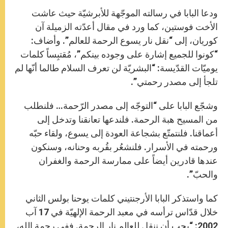
ودعا البابا في رسالته الموجّهة للأبرشيّة حيث عاشت
الأخت فوستين، كما ورد في مقال أعدّته الزميلة آن
كوريان، إلى “نقل نار يسوع الرحمة للعالم”. وأضاف:
“كونوا للجميع إشارة على وجوده بينكم”، مُقتبِساً كلمات
يوميّات القدّيسة: “البشريّة لن تعرف السلام طالما أنّها لم
تلجأ إلى مصدر رحمتي”.
وشجّع البابا على “التوجّه إلى مصدر الرّحمة… فلنطلب
من المسيح هبة الرحمة. فلندعها تعانقنا وتدخل إلى
أعماقنا. فلنتمتّع بشجاعة العودة إلى يسوع، ولقاء حبّه
ورحمته في الأسرار. فلنشعُر بقُربه وحنانه، وسنكون
عندها قادرين أيضاً على ممارسة الرحمة والغفران
والحبّ”.
كما واستذكر البابا الأرجنتيني كلمات يوحنا بولس الثاني
خلال قدّاس ترأسه في معبد الرحمة الإلهيّة في 17 آب
2002: “يجب أن ننقل للعالم نار الرحمة. ففي رحمة الله،