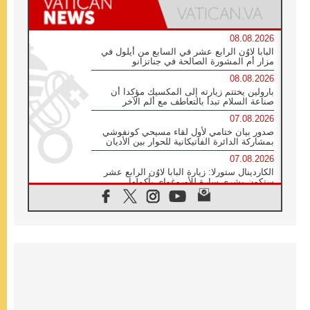
08.08.2026
البابا لاوُن الرابع عشر في السابع من أيلول في
مزار أم المشورة الصالحة في جناتزانو
08.08.2026
بارولين يختتم زيارته إلى المكسيك مؤكدا أن
صناعة السلام تبدأ بالتعاطف مع ألم الآخر
07.08.2026
صدور بيان ختامي لأول لقاء مسيحي كونفوشي
بمشاركة الدائرة الفاتيكانية للحوار بين الأديان
07.08.2026
الكاردينال ستورلا: زيارة البابا لاوُن الرابع عشر
ستكون بشرى سارة للأوروغواي بأكملها
07.08.2026
الفاتيكان يعلن برنامج الزيارة الرسولية للبابا لاوُن
الرابع عشر إلى فرنسا
07.08.2026
في الذكرى الـ ٨١ لحادثة هيروشيما الكنيسة في
اليابان تنظم ١٠ أيام للصلاة على نية السلام
07.08.2026
الكنيسة في الأوروغواي: زيارة البابا ستعزز
الإيمان والرجاء