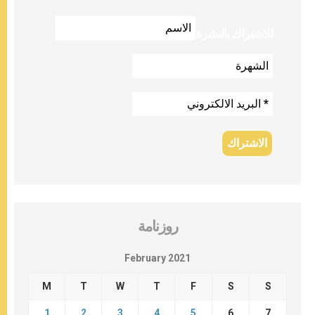
للاشتراك بالنشرة
روزنامة
February 2021
M
T
W
T
F
S
S
1
2
3
4
5
6
7