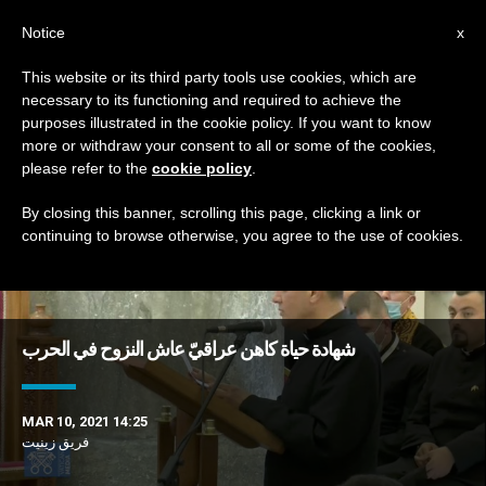
AR
Notice
x
This website or its third party tools use cookies, which are
necessary to its functioning and required to achieve the
DAY
purposes illustrated in the cookie policy. If you want to know
March 10th, 2021
more or withdraw your consent to all or some of the cookies,
please refer to the
cookie policy
.
By closing this banner, scrolling this page, clicking a link or
continuing to browse otherwise, you agree to the use of cookies.
DERNIÈRES NOUVELLES
شهادة حياة كاهن عراقيّ عاش النزوح في الحرب
MAR 10, 2021 14:25
فريق زينيت