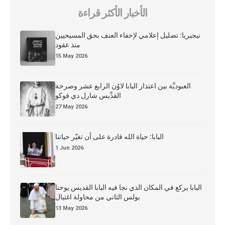
الأخبار الأكثر قراءة
نيجيريا: تضليل إعلامي لإخفاء العنف بحق المسيحيين
منذ عقود
15 May 2026
العبوديَّة بين اعتذار البابا لاوُن الرابع عشر وصرخة
القدِّيس شارل دي فوكو
27 May 2026
البابا: حياة الله قادرة على أن تغيّر حياتنا
1 Jun 2026
البابا يركع في المكان الذي نجا فيه البابا القديس يوحنا
بولس الثاني من محاولة اغتيال
13 May 2026