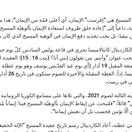
 المسيح هي “إفرست” الإيمان، أي أعلى قمّة من الإيمان”: هذا ما أ
، داعياً إلى “إعادة خلق ظروف استعادة الإيمان بألوهيّة المسيح”.
نيقيا، بل يجب تجديد دفع الإيمان في ألوهية المسيح الذي كان مو
كاردينال كانتالاميسا تجري في قاعة بولس السادس كلّ يوم 
الزمن تحت عنوان “وأن
يوم الجمعة المقبل 19 آذار (أي يوم عيد القدّيس يوسف وهو 
كانتالاميس
 في زينيت.
 قائلاً: “فلنبحث عن إيقاظ الإيمان بألوهيّة المسيح فينا؛ إيماناً مُن
ي ألّا نؤمن فحسب بل أن نعيش إيماننا”.
في عظته، أعاد الكاردينال رسم تاريخ عقيدة المسيح “الإله الحقي