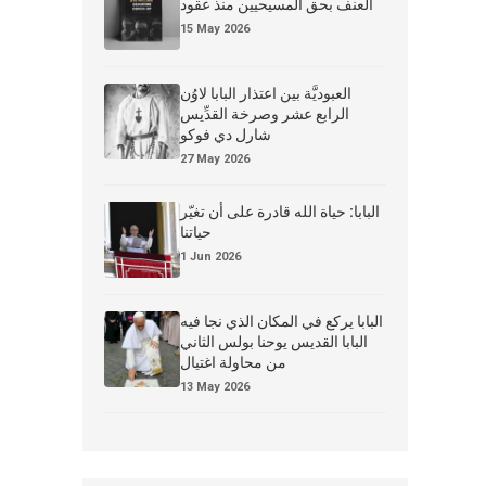
العنف بحق المسيحيين منذ عقود
15 May 2026
العبوديَّة بين اعتذار البابا لاوُن
الرابع عشر وصرخة القدِّيس
شارل دي فوكو
27 May 2026
البابا: حياة الله قادرة على أن تغيّر
حياتنا
1 Jun 2026
البابا يركع في المكان الذي نجا فيه
البابا القديس يوحنا بولس الثاني
من محاولة اغتيال
13 May 2026