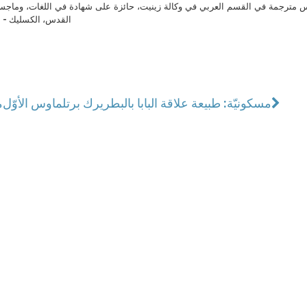
مترجمة في القسم العربي في وكالة زينيت، حائزة على شهادة في اللغات، وماجست
القدس، الكسليك - ل
مسكونيّة: طبيعة علاقة البابا بالبطريرك برتلماوس الأوّل
م