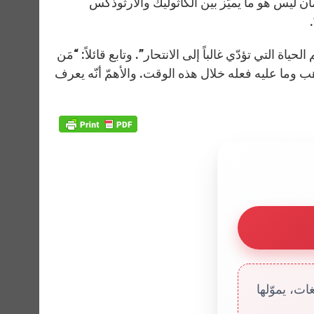
ان ليس هو ما يميّز بين الكاثوليك والأرثوذكس
ة التي تؤدّي غالباً إلى الانتحار”. وتابع قائلاً: “مَن
 وما عليه فعله خلال هذه الوقت. والأهمّ أنّه يعرف
ت، يموّلها