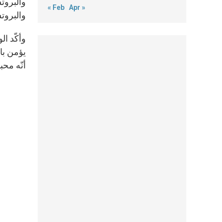
والبروتس
« Feb
Apr »
والبروتس
وأكّد ال
يؤمن با
أنّه مح