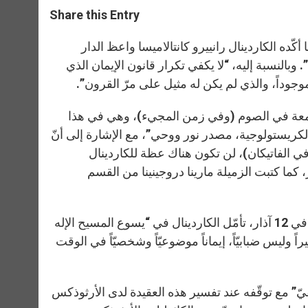
a
s
c
i
a
t
s
e
t
r
Share this Entry
s
e
b
t
e
A
n
o
e
p
g
o
r
كّده الكاردينال رانييرو كانتالاميسا واعظ الدار
p
e
k
 وبالنسبة إليه، “لا يكفي تكرار قانون الإيمان الذي
r
جوداً، والذي لم يكن له مثيل على مرّ القرون”.
جمعة في الصوم (وفي زمن المجيء)، وهي في هذا
تم، من تقولون إنني أنا؟ (مت 16 : 15): العقيدة الكريستولوجية، مصدر نور ووحي”، مع الإشارة إلى أنّ
يوم عطلة في الفاتيكان)، لن تكون هناك عظة للكاردينال
ا. إذاً، العظة المقبلة والأخيرة للصوم ستكون في تاريخ 26 آذار، كما كتبت الزميلة مارينا دروجينينا من القسم
في عظته الثالثة لصوم 2021، والتي تلاها على مسامع الكوريا الرومانية في 12 آذار، تأمّل الكاردينال في “يسوع المسيح الإله
يراً وليس ضبابيّاً، إيماناً موضوعيّاً وشخصيّاً في الوقت
قيّ” مع توقّفه عند تفسير هذه العقيدة لدى الأرثوذكس