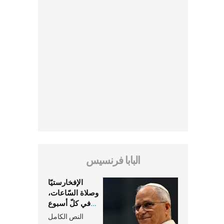
البابا فرنسيس
الإفخارستيّا
وصلاة السّاعات،
في كلّ أسبوع
وكلّ يوم، هما
النص الكامل