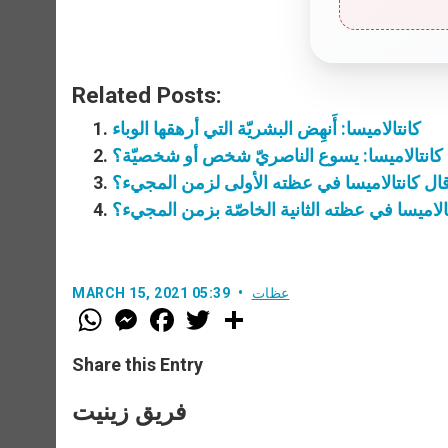
Related Posts:
كانتالاميسا: أَنهِض البشريّة التي أرهقها الوباء
كانتالاميسا: يسوع الناصريّ شخص أو شخصيّة؟
قال كانتالاميسا في عظته الأولى لزمن المجيء؟
تالاميسا في عظته الثانية الخاصّة بزمن المجيء؟
عظات
MARCH 15, 2021 05:39
W
M
F
T
S
h
e
a
w
h
a
s
c
i
a
t
s
e
t
r
Share this Entry
s
e
b
t
e
A
n
o
e
p
g
o
r
فريق زينيت
p
e
k
r