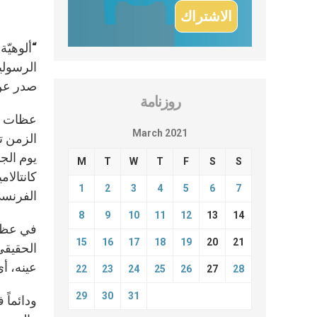
“ألوهيّة
الرسولية
صدر عن 
روزنامة
عظات ال
March 2021
M
T
W
T
F
S
S
1
2
3
4
5
6
7
الفرنسي
8
9
10
11
12
13
14
15
16
17
18
19
20
21
الحقيقي”
عينه، أ
22
23
24
25
26
27
28
29
30
31
ودائماً 