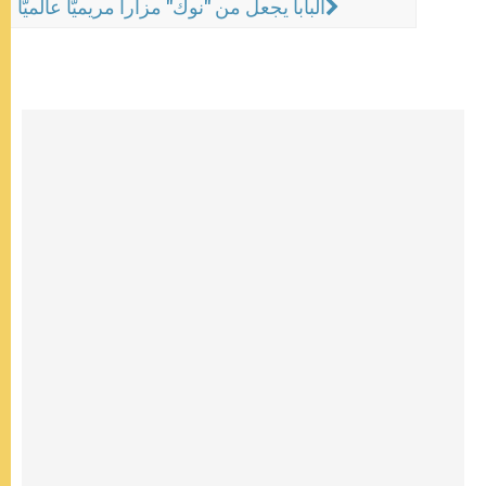
البابا يجعل من "نوك" مزاراً مريميّاً عالميّاً