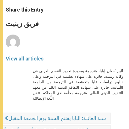
a
s
c
i
a
t
s
e
t
r
Share this Entry
s
e
b
t
e
A
n
o
e
p
g
o
r
فريق زينيت
p
e
k
r
View all articles
ألين كنعان إيليا، مُترجمة ومديرة تحرير القسم العربي في
وكالة زينيت. حائزة على شهادة تعليمية في الترجمة وعلى
دبلوم دراسات عليا متخصّصة في الترجمة من الجامعة
اللّبنانية. حائزة على شهادة الثقافة الدينية العُليا من معهد
التثقيف الديني العالي. مُترجمة محلَّفة لدى المحاكم. تتقن
اللّغة الإيطاليّة
سنة العائلة: البابا يفتتح السنة يوم الجمعة المقبل