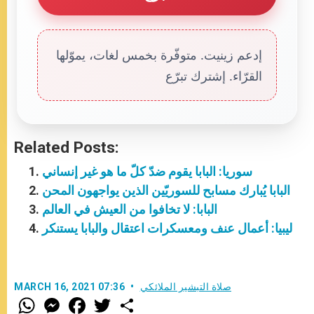
إدعم زينيت. متوفّرة بخمس لغات، يموّلها
القرّاء. إشترك تبرّع
Related Posts:
سوريا: البابا يقوم ضدّ كلّ ما هو غير إنساني
البابا يُبارك مسابح للسوريّين الذين يواجهون المحن
البابا: لا تخافوا من العيش في العالم
ليبيا: أعمال عنف ومعسكرات اعتقال والبابا يستنكر
صلاة التبشير الملائكي
MARCH 16, 2021 07:36
W
M
F
T
S
h
e
a
w
h