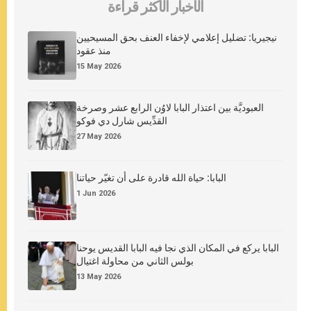
الأخبار الأكثر قراءة
نيجيريا: تضليل إعلامي لإخفاء العنف بحق المسيحيين
منذ عقود
15 May 2026
العبوديَّة بين اعتذار البابا لاوُن الرابع عشر وصرخة
القدِّيس شارل دي فوكو
27 May 2026
البابا: حياة الله قادرة على أن تغيّر حياتنا
1 Jun 2026
البابا يركع في المكان الذي نجا فيه البابا القديس يوحنا
بولس الثاني من محاولة اغتيال
13 May 2026