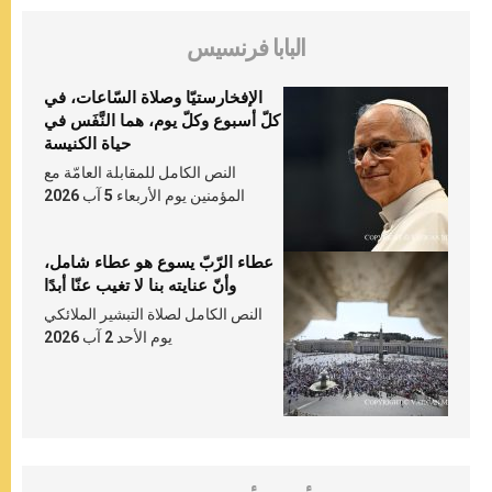
البابا فرنسيس
الإفخارستيّا وصلاة السّاعات، في
كلّ أسبوع وكلّ يوم، هما النَّفَس في
حياة الكنيسة
النص الكامل للمقابلة العامّة مع
المؤمنين يوم الأربعاء 5 آب 2026
عطاء الرّبّ يسوع هو عطاء شامل،
وأنّ عنايته بنا لا تغيب عنّا أبدًا
النص الكامل لصلاة التبشير الملائكي
يوم الأحد 2 آب 2026