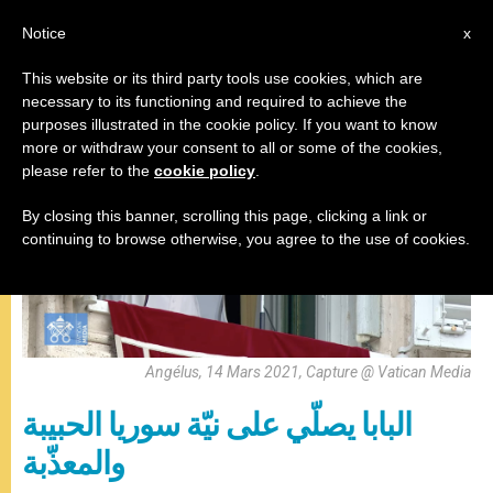
AR
Notice
x
This website or its third party tools use cookies, which are
necessary to its functioning and required to achieve the
صلاة التبشير الملائكي
purposes illustrated in the cookie policy. If you want to know
more or withdraw your consent to all or some of the cookies,
please refer to the
cookie policy
.
By closing this banner, scrolling this page, clicking a link or
continuing to browse otherwise, you agree to the use of cookies.
Angélus, 14 Mars 2021, Capture @ Vatican Media
البابا يصلّي على نيّة سوريا الحبيبة
والمعذّبة