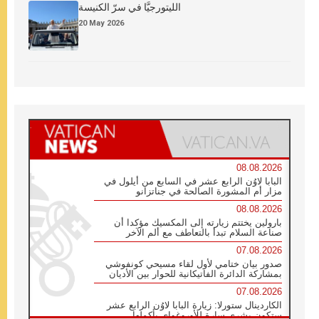
الليتورجيَّا في سرّ الكنيسة
20 May 2026
08.08.2026
البابا لاوُن الرابع عشر في السابع من أيلول في
مزار أم المشورة الصالحة في جناتزانو
08.08.2026
بارولين يختتم زيارته إلى المكسيك مؤكدا أن
صناعة السلام تبدأ بالتعاطف مع ألم الآخر
07.08.2026
صدور بيان ختامي لأول لقاء مسيحي كونفوشي
بمشاركة الدائرة الفاتيكانية للحوار بين الأديان
07.08.2026
الكاردينال ستورلا: زيارة البابا لاوُن الرابع عشر
ستكون بشرى سارة للأوروغواي بأكملها