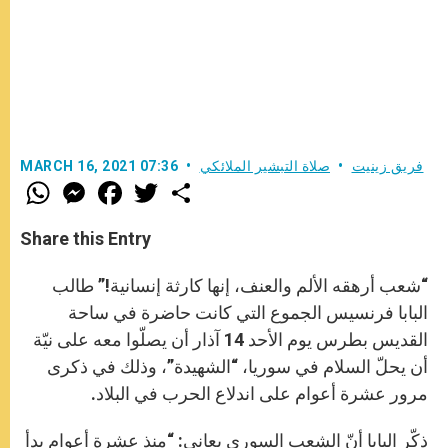
فريق زينيت
صلاة التبشير الملائكي
MARCH 16, 2021 07:36
W
M
F
T
S
h
e
a
w
h
a
s
c
i
a
t
s
e
t
r
Share this Entry
s
e
b
t
e
A
n
o
e
p
g
o
r
“شعب أرهقه الألم والعنف، إنها كارثة إنسانية!” طالب
p
e
k
r
البابا فرنسيس الجموع التي كانت حاضرة في ساحة
القديس بطرس يوم الأحد 14 آذار أن يصلّوا معه على نيّة
أن يحلّ السلام في سوريا، “الشهيدة”، وذلك في ذكرى
مرور عشرة أعوام على اندلاع الحرب في البلاد.
ذكّر البابا أنّ الشعب السوري يعاني: “منذ عشرة أعوام بدأ