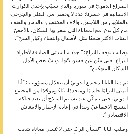
الصراع الدمويّ في سوريا والذي تسبّب بإحدى الكوارث
الإنسانية في عصرنا: عدد لا يحصى من القتلى والجرحى،
والملايين من اللاجئين، وآلاف المختفين، والدمار والعنف
من كلّ نوع، مع المعاناة التي شعر بها السكان، بالأخصّ
الفئات الأكثر ضعفًا مثل الأطفال والنساء وكبار السنّ”.
وطالب بوقف النزاع: “أجدّد مناشدتي الصادقة لأطراف
النزاع، حتى تبيّن عن حسن نيّتها، وتبثّ بعض الأمل
للسكان المنهَكين”.
ثم دعا البابا المجتمع الدوليّ أن يتحمّل مسؤوليته: “أنا
أتمنّى التزامًا حاسمًا ومتجددًا، بنّاءً وموحّدًا من المجتمع
الدوليّ، حتى نتمكّن عند تسليم السلاح أن نعيد حياكة
النسيج الاجتماعيّ ونبدأ في إعادة الإعمار والانتعاش
الاقتصادي”.
وطلب البابا: “لنسأل الربّ حتى لا تُنسى معاناة شعب