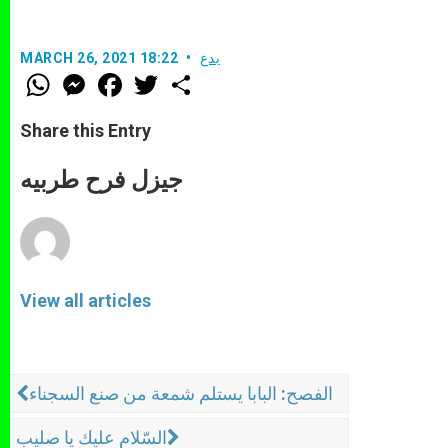
بدع
MARCH 26, 2021 18:22
W
M
F
T
S
h
e
a
w
h
a
s
c
i
a
t
s
e
t
r
Share this Entry
s
e
b
t
e
A
n
o
e
p
g
o
r
جيزل فرح طربيه
p
e
k
r
View all articles
الفصح: البابا يستلم شمعة من صنع السجناء
السّلام عليك يا صليب