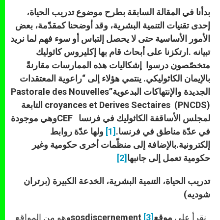
بدأنا في المقالة السابقة بطرح موضوع تدريب الحياة،
إحدى تقنيات التنمية البشرية، وقد أوضحنا كمقدّمة، بعض
الأمور الأساسية حتى لا يحصل إلتباس أو سوء فهم لما نريد
تبيانه .ارتكزنا على أبحاث قام بها إكليروس كاثوليك
متخصّصون درسوا إشكاليات هذه الممارسات مقارنةً
بالإيمان الكاثوليكي. ينتمي هؤلاء إلى “راعوية المعتقدات
الجديدة والإنتهاكات البدعوية”
Pastorale des Nouvelles
croyances et Derives Sectaires (PNCDS)
التابعة
لمجلس الأساقفة الكاثوليك في فرنسا
CEF
وهي موجودة
في عدّة مناطق في فرنسا.
[1]
ولها عدّة روابط
إلكترونية.بالإضافة إلى منظّمات أخرى حكومية وغير
حكومية تعمل إلى جانبها
[2]
تدريب الحياة، التنمية البشرية، الخدعة الكبيرة (برتران
شوديه)
نقرأ على
موقع
[3]
sosdiscernement
و
هو من المواقع