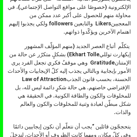
الإلكترونية (خصوصًا على مواقع التواصل الإجتماعي)، في
محاولة منهم للحصول على أكبر عدد ممكن من
المعجبينLikers والتابعين followers ولكي يجذبوا إليهم
اهتمام الآخرين ويؤكّدوا ذواتهم.
يتكلّم أتباع العصر الجديد (منهم المؤلّف المشهور
إيكهارت تولليEkhart Tolle) بشكلٍ متكرّر عن حالة من
الإمتنانGratitude وهي موقفٌ فكري تجعل الفرد يرى
الأمور بإيجابية وبالتالي يجذب إليه كلّ الإيجابيات والأحداث
الحسنة، بحسب قانون الجذبLaw of Attraction
الإفتراضي خاصتهم. هي حالة شكرٍ دائمة ليس لله، بل
للمخلوقات والكون والطاقة الكونية. في الحقيقة هي
شكل مبطّن لعبادة وثنية للمخلوقات والكون والعالم
والذات.
يتحججّون قائلين “يجب أن نتعلّم أن نكون إيجابيين دائمًا
وفي كلّ مكان، ومهما كانت الظروف أو الأحداث، لندخلَ