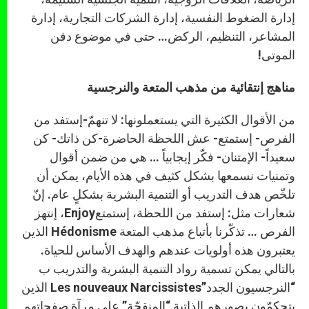
إدارة الضغوط النفسية، إدارة الشركات التجارية، إدارة
المشاعر، التنظيم، الركض… حتى في موضوع دفن
الموتى!
مناهج إنتقائية من مذهب المتعة والنرجسية
من الأقوال الكثيرة التي يستعملونها: لا تنهمّ-إستفد من
الفرص- إستمتع- عش اللحظة الحاضرة-كن ذاتك- كن
سعيداً- الإمتنان- فكّر إيجابياً … هي من ضمن أقوال
وتمنيات نسمعها بشكل كثيف في هذه الأيام، يمكن أن
تلخّص هدف التدريب أو التنمية البشرية بشكلٍ عام. إنّ
شعارات مثل: إستفد من اللحظة، إستمتعEnjoy، إنتهز
الفرص … تذكّرنا بأتباع مذهب المتعة Hédonisme الذين
يعتبرون هذه أولويات عندهم والهدف الأساس للحياة.
بالتالي يمكن تسمية رواد التنمية البشرية والتدريب ب
“النرجسيون الجدد”Les nouveaux Narcissistes الذين
يتحكمّون بصورهم الذاتية “المنقحّة” على مرآة صفحاتهم