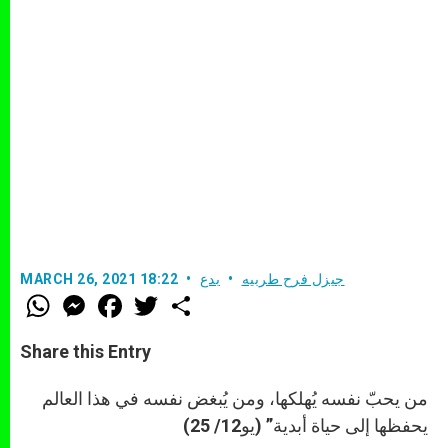
جيزل فرح طربيه
بدع
MARCH 26, 2021 18:22
W
M
F
T
S
h
e
a
w
h
a
s
c
i
a
t
s
e
t
r
Share this Entry
s
e
b
t
e
A
n
o
e
p
g
o
r
من يحبّ نفسه يُهلكها، ومن يُبغض نفسه في هذا العالم
p
e
k
يحفظها إلى حياة أبدية” (يو12/ 25)
r