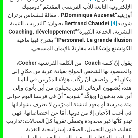
الإلكترونية التابعة للأب الفرنسي المقسّم “دومينيك
أوزينيه”P.Dominique Auzenet ، مقالةً للشماس برتران
شوديهBertrand Chaudet
[4]
بعنوان: “التدريب، التنمية
البشرية، الخدعة الكبيرة””Coaching, développement
Personnel. La grande illusion!” يشرح فيها ماهية
الكوتشنغ وإشكالياته مقارنةً بالإيمان المسيحي.
يقول إنّ كلمة Coach من الكلمة الفرنسية Cocher،
والمقصود بها الشخص المولج بقيادة عربة من مكانٍ إلى
مكانٍ آخر. ويُضيف أنّ ركّاب هؤلاء المدّربين في أيامنا
هذه، يُشبهون الرهائن الذين يجهلون من أين يأتون وإلى
أين هم يذهبون! ويؤكّد “شوديه” أنّ في فرنسا اليوم حوالي
مئة مدرسة أو معهد لتنشئة المدرّبين لا يعترف بشهاداتها
في أغلب الأحيان إلا من ذويها. أمّا عن اختصاصاتها، فهي
تبدو كأنّها غير محدودة وتغطّي تقريباً كلّ المجالات: تداريب
عقلية، فنون التجميل، الصحّة، إستراتيجية التغذية،
الرياضة، العلاقات الزوجية، التنمية الجنسية السليمة،