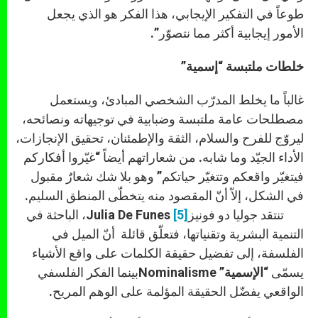
طوعاً في التفكير الإيجابي، هذا الفكر هو الذي يجعل
الأمور إيجابية أكثر مما نتصوّر”.
خلطات ملتبسة “إسمية”
غالباً ما يخلط المدرّب الشخصي المبادئ، ويستعمل
مصطلحات عامة ملتبسة وضبابية في توجيهاته ونصائحه،
ليروّج للفرح والسلام، الثقة والإطمئنان، تحقيق الإنجازات،
الأداء الجيّد وما شابه. من شعاراتهم أيضاً “غيّروا أفكاركم
فيتغيّر واقعكم وتتغيّر حياتكم” وهو بلا شك شعارٌ مقبول
في الشكل، إلاّ أنّ المقصود منه يتخطّى المنطق السليم.
تنتقد جوليا دو فونيز
[5]
Julia De Funes، الباحثة في
التنمية البشرية وتقنياتها، فتعلّق قائلة أنّ الميل في
الفلسفة، إلى تفضيل حقيقة الكلمات على واقع الأشياء
يسمّى
“الإسمية”
Nominalisme
بينما الفكر الفلسفي
الواقعي يفضّل الحقيقة المؤلمة على الوهم المريح.