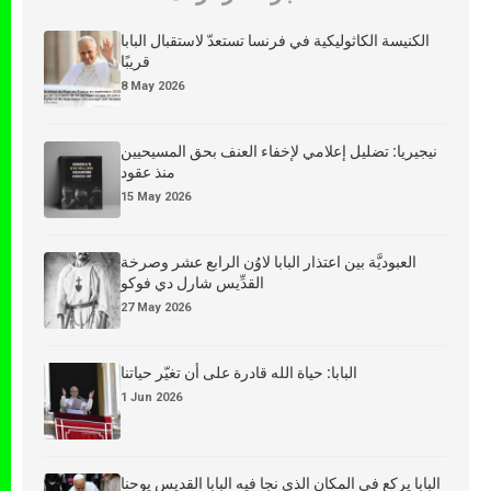
الكنيسة الكاثوليكية في فرنسا تستعدّ لاستقبال البابا
قريبًا
8 May 2026
نيجيريا: تضليل إعلامي لإخفاء العنف بحق المسيحيين
منذ عقود
15 May 2026
العبوديَّة بين اعتذار البابا لاوُن الرابع عشر وصرخة
القدِّيس شارل دي فوكو
27 May 2026
البابا: حياة الله قادرة على أن تغيّر حياتنا
1 Jun 2026
البابا يركع في المكان الذي نجا فيه البابا القديس يوحنا