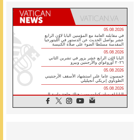
05.08.2026
في مقابلته العامة مع المؤمنين البابا لاوُن الرابع
عشر يواصل الحديث عن الدستور في الليتورجيا
المقدسة مسلطا الضوء على صلاة الكنيسة
05.08.2026
البابا لاوُن الرابع عشر يزور في تشرين الثاني
٢٠٢٦ أوروغواي والأرجنتين وبيرو
05.08.2026
خمسون عاما على استشهاد الأسقف الأرجنتيني
الطوباوي إنريكي أنجيليلي
05.08.2026
البابا لفرسان كولومبوس: هناك حاجة ماسة إلى
أنبياء تناغم يسعون إلى بناء الجسور
04.08.2026
وفاة الكاردينال جوليو دوارتي لانغا
04.08.2026
عميد دائرة الحوار بين الأديان يفتتح في سيول
أول لقاء مسيحي كونفوشي
04.08.2026