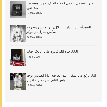
نيجيريا: تضليل إعلامي لإخفاء العنف بحق المسيحيين
منذ عقود
15 May 2026
العبوديَّة بين اعتذار البابا لاوُن الرابع عشر وصرخة
القدِّيس شارل دي فوكو
27 May 2026
البابا: حياة الله قادرة على أن تغيّر حياتنا
1 Jun 2026
البابا يركع في المكان الذي نجا فيه البابا القديس يوحنا
بولس الثاني من محاولة اغتيال
13 May 2026