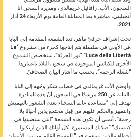
السجون، الأب. رافائيل غريمالدي، ومديرة السجن آنا
أنجيليتي، مباشرة بعد المقابلة العامة يوم الأربعاء 24 آذار
2021.
تحت إشراف حرفيّ ماهر، تعد الشمعة المقدمة إلى البابا
هي الأولى في سلسلة يتم إنتاجها كجزء من مشروع “La
Luce della Libertà” “نور الحريّة”. ستخصص الشموع
الأخرى للكنائس الموجودة في سجون البلاد باعتبارها
“شعلة الرحمة”، بحسب ما أشار البيان الصحافيّ.
وأوضح الأب غريمالدي في خطاب شكر وجّهه إلى البابا
بالنيابة عن 250 مرشدًا في السجون أنّ هذه المبادرة
تهدف إلى “مساعدة عالم السجناء بعدم الشعور بالتهميش
والتمييز والحكم عليهم من قِبل مجتمع يدين أحيانًا بلا
رحمة”. أتمنى أن تكون هذه الشمعة “التي ستضيئها في
كنيستك” “صلاتك المستمرة لكل أولئك الذين ارتكبوا
أخطاء والذين يسعون في” المسيح القائم من بين الأموات