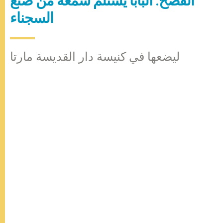
الفصح: البابا يستلم شمعة من صنع
السجناء
ليضعها في كنيسة دار القديسة مارتا