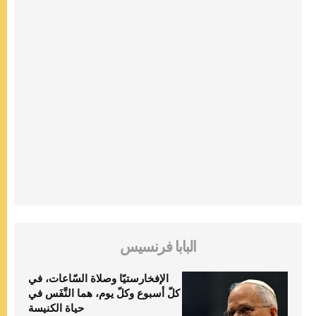
البابا فرنسيس
الإفخارستيّا وصلاة السّاعات، في
كلّ أسبوع وكلّ يوم، هما النَّفَس في
حياة الكنيسة