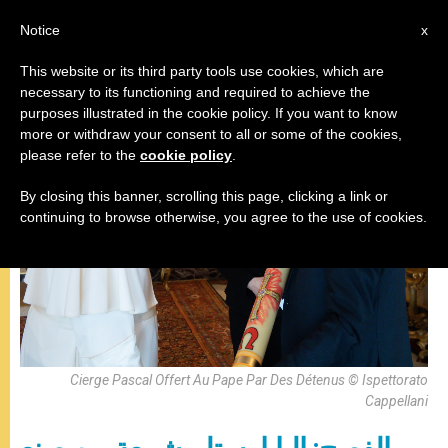
AR
Notice
x
This website or its third party tools use cookies, which are
necessary to its functioning and required to achieve the
البابا فرنسيس
purposes illustrated in the cookie policy. If you want to know
more or withdraw your consent to all or some of the cookies,
please refer to the
cookie policy
.
By closing this banner, scrolling this page, clicking a link or
continuing to browse otherwise, you agree to the use of cookies.
Cierge Pascal Offert Au Pape Par Des Détenus © Ispettorato
Cappellani