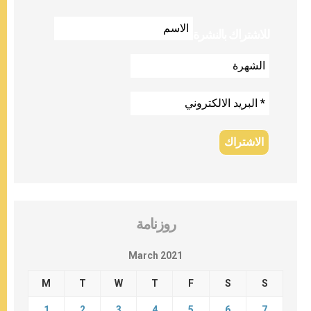
للاشتراك بالنشرة
روزنامة
March 2021
M
T
W
T
F
S
S
1
2
3
4
5
6
7