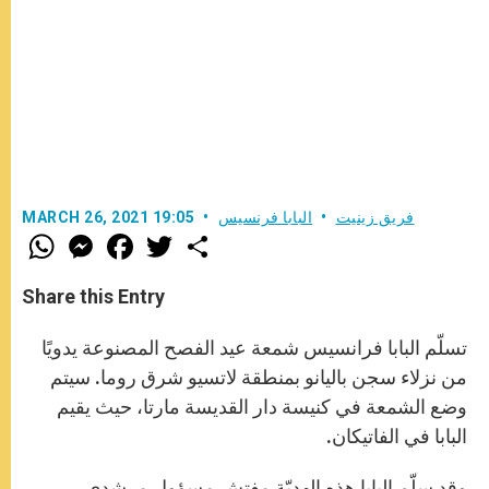
فريق زينيت
البابا فرنسيس
MARCH 26, 2021 19:05
W
M
F
T
S
h
e
a
w
h
a
s
c
i
a
t
s
e
t
r
Share this Entry
s
e
b
t
e
A
n
o
e
p
g
o
r
تسلّم البابا فرانسيس شمعة عيد الفصح المصنوعة يدويًا
p
e
k
r
من نزلاء سجن باليانو بمنطقة لاتسيو شرق روما. سيتم
وضع الشمعة في كنيسة دار القديسة مارتا، حيث يقيم
البابا في الفاتيكان.
وقد سلّم البابا هذه الهديّة مفتش مسؤول مرشدي