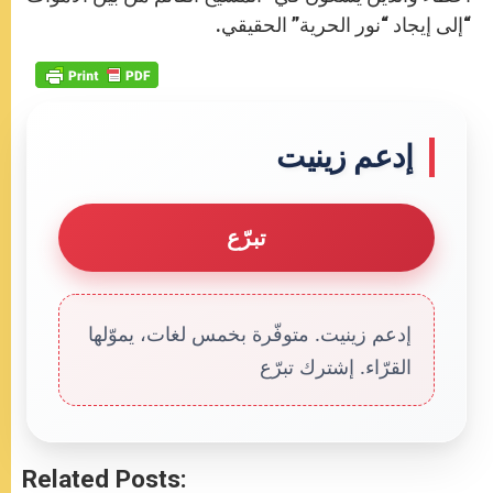
“إلى إيجاد “نور الحرية” الحقيقي.
إدعم زينيت
تبرّع
إدعم زينيت. متوفّرة بخمس لغات، يموّلها
القرّاء. إشترك تبرّع
Related Posts: