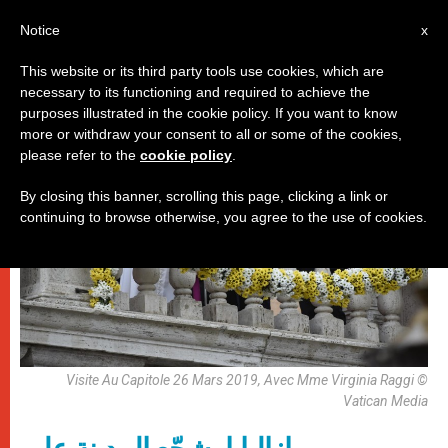
AR
Notice
x
This website or its third party tools use cookies, which are
necessary to its functioning and required to achieve the
روما
purposes illustrated in the cookie policy. If you want to know
more or withdraw your consent to all or some of the cookies,
please refer to the
cookie policy
.
By closing this banner, scrolling this page, clicking a link or
continuing to browse otherwise, you agree to the use of cookies.
Visite Au Capitole 26 Mars 2019, Avec Mme Virginia Raggi ©
Vatican Media