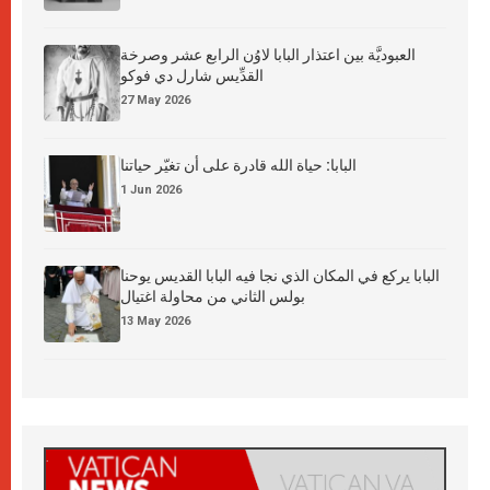
العبوديَّة بين اعتذار البابا لاوُن الرابع عشر وصرخة
القدِّيس شارل دي فوكو
27 May 2026
البابا: حياة الله قادرة على أن تغيّر حياتنا
1 Jun 2026
البابا يركع في المكان الذي نجا فيه البابا القديس يوحنا
بولس الثاني من محاولة اغتيال
13 May 2026