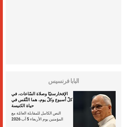
البابا فرنسيس
الإفخارستيّا وصلاة السّاعات، في
كلّ أسبوع وكلّ يوم، هما النَّفَس في
حياة الكنيسة
النص الكامل للمقابلة العامّة مع
المؤمنين يوم الأربعاء 5 آب 2026