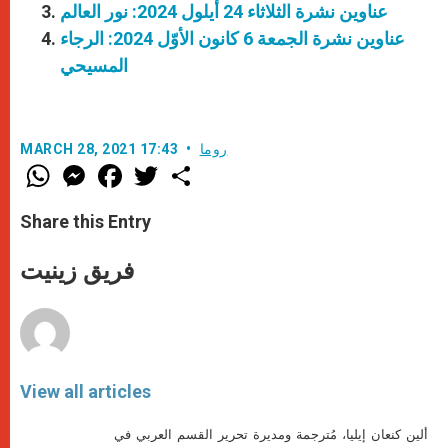
عناوين نشرة الثلاثاء 24 أيلول 2024: نور العالم
عناوين نشرة الجمعة 6 كانون الأوّل 2024: الرجاء
المسيحي
روما
MARCH 28, 2021 17:43
W
M
F
T
S
h
e
a
w
h
a
s
c
i
a
t
s
e
t
r
Share this Entry
s
e
b
t
e
A
n
o
e
p
g
o
r
فريق زينيت
p
e
k
r
View all articles
ألين كنعان إيليا، مُترجمة ومديرة تحرير القسم العربي في