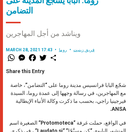
روما: البابا يشجّع المدينة على
التضامن
ويناشد من أجل المهاجرين
فريق زينيت
روما
MARCH 28, 2021 17:43
W
M
F
T
S
h
e
a
w
h
a
s
c
i
a
t
s
e
t
r
Share this Entry
s
e
b
t
e
A
n
o
e
p
g
o
r
شجّع البابا فرانسيس مدينة روما على “التضامن”، خاصة
p
e
k
r
مع المهاجرين، في رسالة وجهها إلى عمدة روما، السيدة
فيرجينيا راجي، بحسب ما ذكرت وكالة الأنباء الإيطالية
ANSA.
في الواقع، حملت غرفة “Protomoteca” الصغيرة اسم
المنشور البابوي “كن مسبَّحًا” “Laudato si” ، في ذكرى