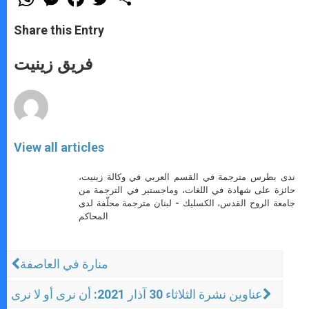
h
e
a
w
h
a
s
c
i
a
t
s
e
t
r
Share this Entry
s
e
b
t
e
A
n
o
e
p
g
o
r
فريق زينيت
p
e
k
r
View all articles
ندى بطرس مترجمة في القسم العربي في وكالة زينيت،
حائزة على شهادة في اللغات، وماجستير في الترجمة من
جامعة الروح القدس، الكسليك - لبنان مترجمة محلّفة لدى
المحاكم
منارة في العاصفة
عناوين نشرة الثلاثاء 30 آذار 2021: أن نرى أو لا نرى