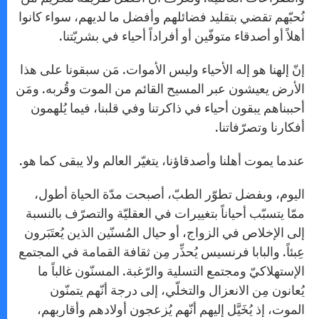
نُحبّهم تقضي بتقليد فضائلهم وأفضل ما لديهم، سواء كانوا
أهلاً أو أصدقاء متوفّين أو أفراداً أحياء في بشريّتنا.
إنّ إلهنا هو إله الأحياء وليس الأموات. مَن سبقونا على هذا
الأرض يعيشون عبر المسيح القائم من الموت وقُربه. ومَن
أحببناهم يبقون أحياء في ذاكرتنا وفي قلبنا، فيما يُلهمون
أفكارنا وتصرّفاتنا.
عندما يموت أهلنا وأصدقاؤنا، يتغيّر العالم ولا يبقى كما هو.
اليوم، وبفضل تطوّر الطبّ، أصبحت مدّة الحياة أطول،
ممّا يتسبّب أحياناً بتغييرات في العقليّة والتصرّف بالنسبة
إلى الإخلاص في الزواج، أو حيال المُسنّين الذين يُعتَبَرون
عِبئاً. والبابا فرنسيس يُحذِّر مِن ثقافة القمامة في المجتمع
الإستهلاكيّ ومجتمع التسلية والرّغبة. المسنّون غالباً ما
يُعانون مِن الانعزال والتخلّي، إلى درجة أنّهم يتمنّون
الموت، إذ يُخَيَّل إليهم أنّهم يُزعجون أولادهم وأقاربهم،