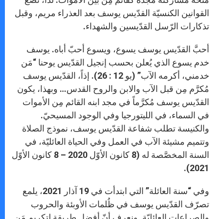
القوانين الكنسيّة القدّيس يوسف بعد العذراء مريم، وقبل
تذكارات الرّسل القدّيسين والشهداء.
أحبَّ القدّيس يوسف يسوع، ويسوع أحبّ أباه. يوسف
خدم يسوع الذي يُعلن بحسب إنجيل القدّيس يوحنا “مَن
خدمني، أكرمه الآب” (يو 12 : 26). إذاً، القدّيس يوسف
مُكرَّم مِن قبل الآب والابن والروح القدس… وبهذا، يكون
القدّيس يوسف مُكرَّماً في مجد ابنه القائم مِن الأموات
في السماء، في الليتورجيا وفي الوجود المسيحيّ.
والكنيسة تطلب شفاعة القدّيس يوسف، نموذج الصلاة
وتتميم مشيئة الآب في العمل وفي الحياة العائليّة، في
السنة المخصَّصة له (8 كانون الأوّل 2020 – 8 كانون الأوّل
2021).
وفي “سنة العائلة” التي ابتدأت في 19 آذار 2021، يلمع
تصرّف القدّيس يوسف في ظُلمات الأوبئة والحروب
والصراعات العائليّة. ونعرف أنّ أفضل طريقة لتكريم مَن