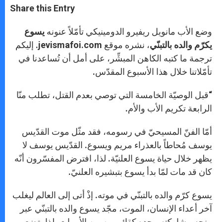
t
s
e
t
r
Share this Entry
s
e
b
t
e
A
n
o
e
p
g
o
r
وضع الأب مانويل ريفيرو الدومينيكي تأمّلاً عنونه
يسوع
p
e
k
يكرّم والده بالتبنّي
r
، نشره موقع jevismafoi.com. إليكم
ترجمة ما كتبه الكاهن المبشِّر، على أمل أن تُساعدنا في
تأمّلاتنا خلال هذا الأسبوع المقدّس.
“قبل الوصيّة الخامسة التي توصي بعدم القتل، تطلب منّا
الرابعة تكريم الأب والأم.
أمّا الفنّ المسيحيّ في رسومه، فقد مثّل موت القدّيس
يوسف مُحاطاً بالعذراء مريم ويسوع. القدّيس يوسف لا
يظهر خلال حياة يسوع العلنيّة. لذا، افترض المفسّرون أنّه
كان قد مات لمّا بدأ يسوع بتبشيره العلنيّ.
يسوع كرّم والده بالتبنّي في موته. إذْ أتى إلى العالم ليغلب
آخر أعداء الإنسان، الموت، مجّد يسوع والده بالتبنّي عبر
منحه مشاركته مجده كقائم مِن بين الأموات. لذا، تضع