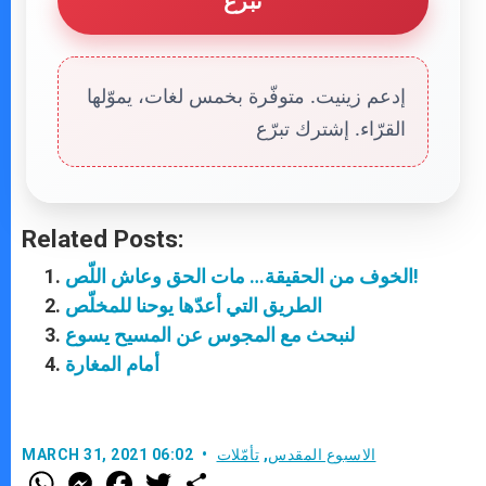
تبرّع
إدعم زينيت. متوفّرة بخمس لغات، يموّلها
القرّاء. إشترك تبرّع
Related Posts:
الخوف من الحقيقة… مات الحق وعاش اللّص!
الطريق التي أعدّها يوحنا للمخلّص
لنبحث مع المجوس عن المسيح يسوع
أمام المغارة
الاسبوع المقدس
,
تأمّلات
MARCH 31, 2021 06:02
W
M
F
T
S