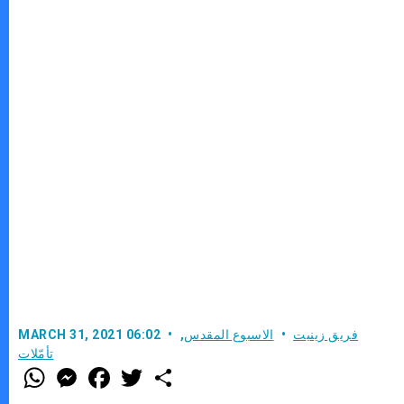
فريق زينيت
الاسبوع المقدس
,
MARCH 31, 2021 06:02
تأمّلات
W
M
F
T
S
h
e
a
w
h
a
s
c
i
a