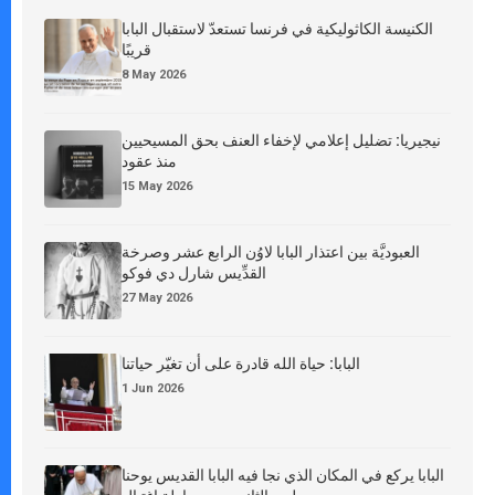
الكنيسة الكاثوليكية في فرنسا تستعدّ لاستقبال البابا
قريبًا
8 May 2026
نيجيريا: تضليل إعلامي لإخفاء العنف بحق المسيحيين
منذ عقود
15 May 2026
العبوديَّة بين اعتذار البابا لاوُن الرابع عشر وصرخة
القدِّيس شارل دي فوكو
27 May 2026
البابا: حياة الله قادرة على أن تغيّر حياتنا
1 Jun 2026
البابا يركع في المكان الذي نجا فيه البابا القديس يوحنا