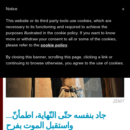
AR
Notice
x
This website or its third party tools use cookies, which are
necessary to its functioning and required to achieve the
,
تأمّلات
قديسون وطوباويون
purposes illustrated in the cookie policy. If you want to know
more or withdraw your consent to all or some of the cookies,
please refer to the
cookie policy
.
By closing this banner, scrolling this page, clicking a link or
continuing to browse otherwise, you agree to the use of cookies.
ZENIT
جاد بنفسه حتّى النّهاية، اطمأنّ…
واستقبل الموت بفرح