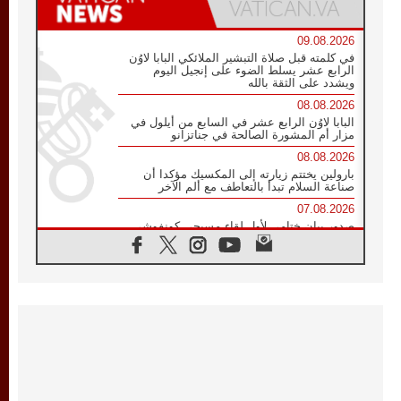
09.08.2026
في كلمته قبل صلاة التبشير الملائكي البابا لاوُن
الرابع عشر يسلط الضوء على إنجيل اليوم
ويشدد على الثقة بالله
08.08.2026
البابا لاوُن الرابع عشر في السابع من أيلول في
مزار أم المشورة الصالحة في جناتزانو
08.08.2026
بارولين يختتم زيارته إلى المكسيك مؤكدا أن
صناعة السلام تبدأ بالتعاطف مع ألم الآخر
07.08.2026
صدور بيان ختامي لأول لقاء مسيحي كونفوشي
بمشاركة الدائرة الفاتيكانية للحوار بين الأديان
07.08.2026
الكاردينال ستورلا: زيارة البابا لاوُن الرابع عشر
ستكون بشرى سارة للأوروغواي بأكملها
07.08.2026
الفاتيكان يعلن برنامج الزيارة الرسولية للبابا لاوُن
الرابع عشر إلى فرنسا
07.08.2026
في الذكرى الـ ٨١ لحادثة هيروشيما الكنيسة في
اليابان تنظم ١٠ أيام للصلاة على نية السلام