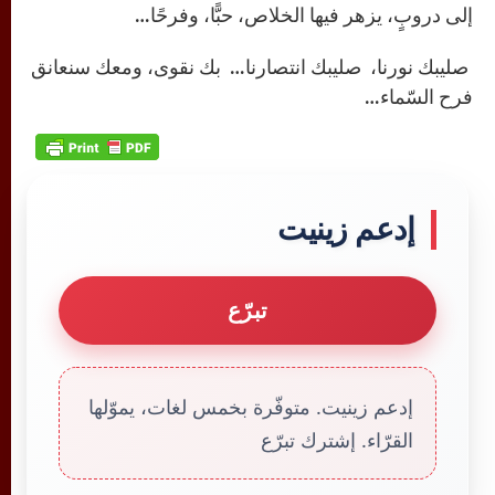
إلى دروبٍ، يزهر فيها الخلاص، حبًّا، وفرحًا…
صليبك نورنا، صليبك انتصارنا… بك نقوى، ومعك سنعانق
فرح السّماء…
إدعم زينيت
تبرّع
إدعم زينيت. متوفّرة بخمس لغات، يموّلها
القرّاء. إشترك تبرّع