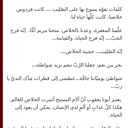
كلمات تفوّه يسوع بها على الصّليب …. كانت فردوس
خلاصنا، كانت كلّها حياة لنا.
علّمنا المغفرة، وعدنا بالخلاص، منحنا مريم أمًّا، إنّه فرح
الحبّ…. إنّه فرح الحياة، والقيامة…
إنّه الصّليب… خشبة الخلاص….
بحر من نعم، جعلنا الرّبّ ننعم بزبد شواطئه…
شواطئ يوميّاتنا جافّة…عطشى إلى قطرات مَدِّك النديّ يا
ربّ…
يعتبر أبونا يعقوب أنّ آلام المسيح أثمرت الخلاص للعالم،
هكذا كلّ عذابٍ أو ألمٍ لدى الإنسان، يمكن أن يقود إلى
الحياة.