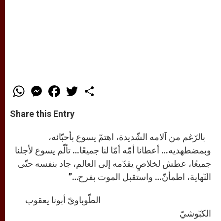
W
M
F
T
S
h
e
a
w
h
a
s
c
i
a
t
s
e
t
r
Share this Entry
s
e
b
t
e
A
n
o
e
p
g
o
r
بالرّغم من آلامه الشّديدة، اهتمّ يسوع بأحبّائه،
p
e
k
r
وبمضطهديه… أعطانا أمّه أمّا لنا جميعًا… تألّم يسوع لأجلنا
جميعًا، عطش لخلاصٍ يقدّمه إلى العالم، جاد بنفسه حتّى
النّهاية، اطمأنّ… واستقبل الموت بفرح…”
الطّوباويّ أبونا يعقوب
الكبّوشيّ