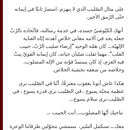
على مثال الصّليب الذي لا ينهزم، استمرّ ثابتًا في إيمانه
حتّى الرّمق الأخير.
أنهك الكبّوشيّ جسده، في خدمة رسالته، فاتّحاده بالرّبّ
جعله يجد في آلامه معاني خلاصٍ أهدته إيّاه العناية
الإلهيّة… كان همّه الوحيد “إرضاء صليب الرّبّ، حبيب
القلب”. مهما ثقلت صلبان حياته، كان إيمانه القويّ يبثّ
فيه العزم، إذ كان يستمدّ قوّته من الإله المصلوب،
وخلاصه من شغفه بخشبة الخلاص.
هكذا عاش أبونا يعقوب معترفًا، أنّنا في الصّليب نرى
عظمة محبّة يسوع ، في الصّليب نرى قدرة يسوع ، في
الصّليب نرى سلام يسوع…
نناجيك أيّها المصلوب… أنت الحبيب …
معك… سنكمل السّير، سنمشي محوّلين طرقاتنا الوعرة