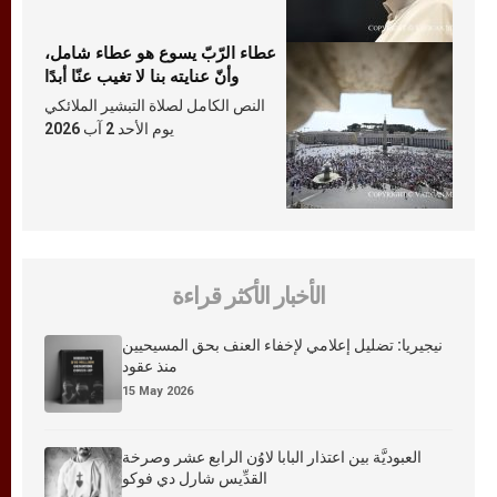
عطاء الرّبّ يسوع هو عطاء شامل،
وأنّ عنايته بنا لا تغيب عنّا أبدًا
النص الكامل لصلاة التبشير الملائكي
يوم الأحد 2 آب 2026
الأخبار الأكثر قراءة
نيجيريا: تضليل إعلامي لإخفاء العنف بحق المسيحيين
منذ عقود
15 May 2026
العبوديَّة بين اعتذار البابا لاوُن الرابع عشر وصرخة
القدِّيس شارل دي فوكو