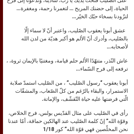
على الصّليب فتحت يديك يا ربّ، لتنادينا، وتدعونا إلى فرح
الحياة، إلى حضنك المريح … لتغمرنا رحمة، ومغفرة…
لتزّودنا بسخاء حبّك الخيّر…
عشق أبونا يعقوب الصّليب، واعتبر أنّ لا سماء إلّا
بالصّليب، وأدرك أنّ الألم هو أكبر هديّة من لدن الله
لأصحابه…
عاش النّذر، متنهّدًا الألم حلم قيامة، ومغتنيًا بالإيمان ثروة، ،
ترفعه إلى فرح السّماء…
أبونا يعقوب “رسول الصّليب” ، من الصّليب استمدّ صلابة
الاستمرار، والبقاء بالرّغم من كلّ الصّعاب، والمشقّات
الّتي فرضتها عليه حياة التّقشّف، والإماتة.
رأى في الصّليب على مثال القدّيس بولس، فرح الخلاص،
وقوّة الله” إنّ كلمة الصّليب عند الهالكين حماقة، أمّا عندنا
نحن المخلّصين فهي قوّة الله” كور 1/18