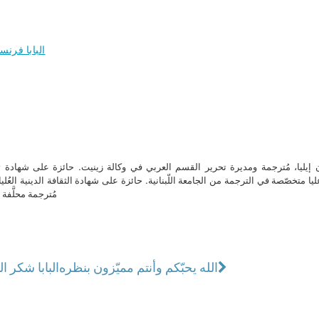
البابا فرن
ن إيليا، مُترجمة ومديرة تحرير القسم العربي في وكالة زينيت. حائزة على شهادة 
ا متخصّصة في الترجمة من الجامعة اللّبنانية. حائزة على شهادة الثقافة الدينية العُلي
مُترجمة محلَّفة ل
الله يحبّكم وأنتم مميّزون بنظره
البابا شكر 