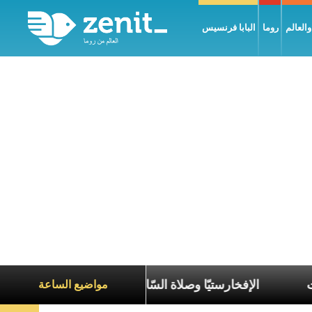
العالم
روما
البابا فرنسيس
 عصر الانقسامات
الإفخارستيّا وصلاة السّاعات، في كلّ أ
مواضيع الساعة