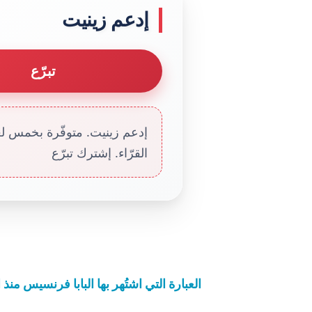
إدعم زينيت
تبرّع
إدعم زينيت. متوفّرة بخمس لغا
القرّاء. إشترك تبرّع
العبارة التي اشتُهر بها البابا فرنسيس منذ