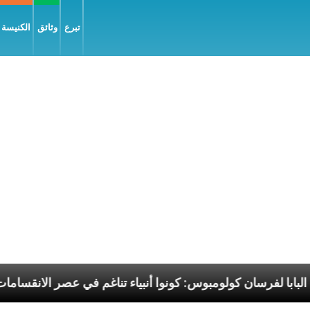
تبرع
وثائق
الكنيسة و
سانيّة
البابا لفرسان كولومبوس: كونوا أنبياء تناغم في