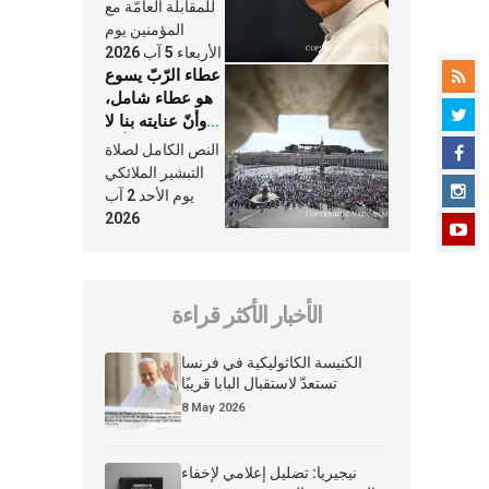
النَّفَس في حياة
للمقابلة العامّة مع
الكنيسة
المؤمنين يوم
الأربعاء 5 آب 2026
عطاء الرّبّ يسوع
هو عطاء شامل،
وأنّ عنايته بنا لا
تغيب عنّا أبدًا
النص الكامل لصلاة
التبشير الملائكي
يوم الأحد 2 آب
2026
الأخبار الأكثر قراءة
الكنيسة الكاثوليكية في فرنسا
تستعدّ لاستقبال البابا قريبًا
8 May 2026
نيجيريا: تضليل إعلامي لإخفاء