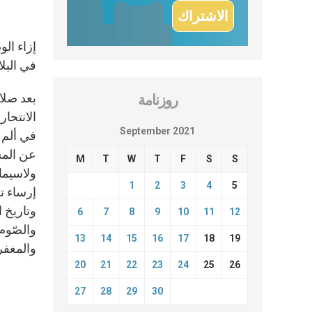
إزاء ال
في البلا
روزنامة
September 2021
في ألم 
عن المس
M
T
W
T
F
S
S
ولاسيما
1
2
3
4
5
إرساء ت
وتاريخ ا
6
7
8
9
10
11
12
والصّوم 
13
14
15
16
17
18
19
والمغفر
20
21
22
23
24
25
26
27
28
29
30