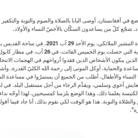
وضع في أفغانستان، أوصى البابا بالصلاة والصوم والتوبة والتكفي
د. شجّع كلّ من يساعدون السكّان بالأخصّ النساء والأولاد.
بعد صلاة التبشير الملائكي، يوم الأ
الانتحارية التي حصلت يوم الخميس 
الذين يبكون الأشخاص الذين فقدوا أرواحهم في الهجمات الانتح
اعدة والحماية. أوكل الموتى إلى رحمة الله الكليّ القدرة، وأ
 النساء والأطفال. أطلب من الجميع أن يستمرّوا في مساعدة ال
عايش أخوي وسلمي، ويقدِّم الرجاء من أجل مستقبل البلد. في لحظا
لكنيسة يعلمنا ذلك. وهذا الوضع يلزمنا كمسيحيين. لهذا أوجّه نداء
والصّلاة والتوبة. هذا هو الوقت لكي نقوم بذلك. أنا جاد فيما أقول
ة”.