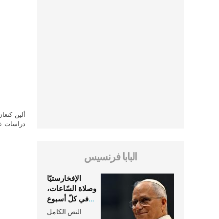
ألين كنعا
دراسات علي
البابا فرنسيس
الإفخارستيّا
وصلاة السّاعات،
في كلّ أسبوع
وكلّ يوم، هما
النص الكامل