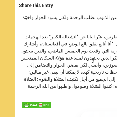
t
s
e
t
r
Share this Entry
s
e
b
t
e
A
n
o
e
p
g
o
r
ر عن الذنوب لطلب الرحمة ولكي يسود الحوار واخوّة
p
e
k
r
حد 29 آب 2021، في ساحة القديس بطرس، عبّر البابا عن “انشغاله الكبير” بعد الهجمات
الفائت، في 26 آب، في مطار كابول: “أنا أتابع بقلق بالغ الوضع في أفغانستان، وأشارك
ارية التي وقعت يوم الخميس الماضي، والذين يبحثون
شكر الذين يجتهدون لمساعدة هؤلاء السكان الممتحنين
معوزين، وأصلّي لكي يفضي الحوار والتضامن إلى
ت تاريخية كهذه لا يمكننا أن نبقى غير مبالين:
 إلى الجميع من أجل تكثيف الصّلاة والصّوم: الصّلاة
ه: كثفوا الصّلاة وصوموا، واطلبوا من الله الرحمة