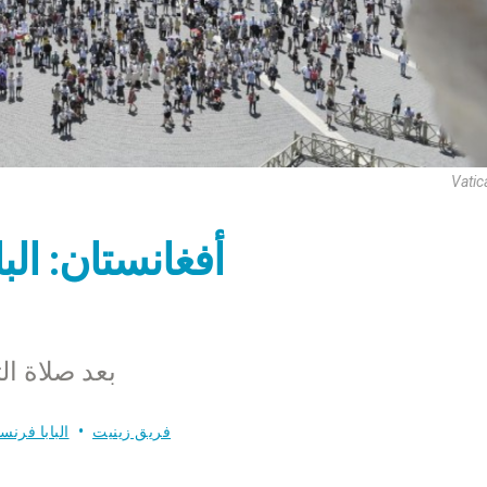
Vatic
أفغانستان: الب
بعد صلاة التبشي
فريق زينيت
البابا فرن