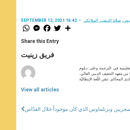
سيس
,
صلاة التبشير الملائكي
SEPTEMBER 12, 2021 16:42
W
M
F
T
S
h
e
a
w
h
a
s
c
i
a
t
s
e
t
r
Share this Entry
s
e
b
t
e
A
n
o
e
p
g
o
r
فريق زينيت
p
e
k
r
تعليمية في الترجمة وعلى دبلوم
ا من معهد التثقيف الديني العالي.
دى المحاكم. تتقن اللّغة الإيطاليّة
View all articles
المجريين وبرتلماوس الذي كان موجوداً خلال القدّاس