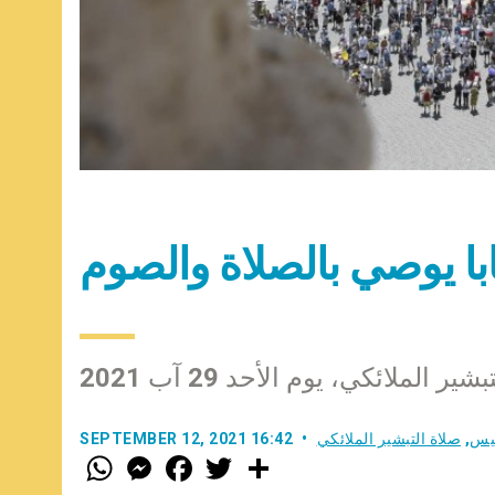
ابا يوصي بالصلاة والصوم
ر الملائكي، يوم الأحد 29 آب 2021
سيس
,
صلاة التبشير الملائكي
SEPTEMBER 12, 2021 16:42
W
M
F
T
S
h
e
a
w
h
a
s
c
i
a