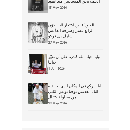
العنف بحق المسيحيين منذ عقود
15 May 2026
العبوديَّة بين اعتذار البابا لاوُن
الرابع عشر وصرخة القدِّيس
شارل دي فوكو
27 May 2026
البابا: حياة الله قادرة على أن تغيّر
حياتنا
1 Jun 2026
البابا يركع في المكان الذي نجا فيه
البابا القديس يوحنا بولس الثاني
من محاولة اغتيال
13 May 2026