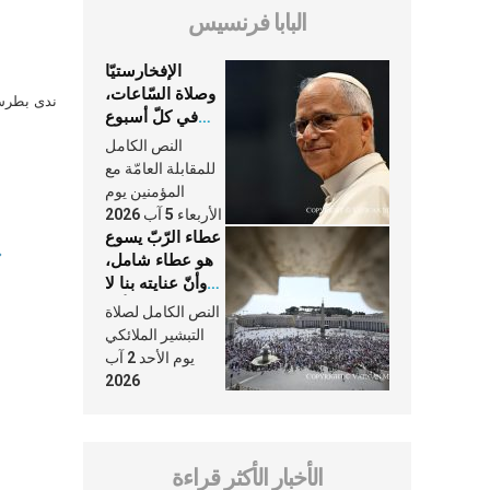
البابا فرنسيس
الإفخارستيّا
وصلاة السّاعات،
ندى بطرس 
في كلّ أسبوع
وكلّ يوم، هما
النص الكامل
النَّفَس في حياة
للمقابلة العامّة مع
الكنيسة
المؤمنين يوم
الأربعاء 5 آب 2026
عطاء الرّبّ يسوع
هو عطاء شامل،
وأنّ عنايته بنا لا
تغيب عنّا أبدًا
النص الكامل لصلاة
التبشير الملائكي
يوم الأحد 2 آب
2026
الأخبار الأكثر قراءة