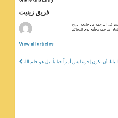
s
e
b
t
e
A
n
o
e
p
g
o
r
فريق زينيت
p
e
k
r
ير في الترجمة من جامعة الروح
بنان مترجمة محلّفة لدى المحاكم
View all articles
البابا: أن نكون إخوة ليس أمراً خيالياً، بل هو حلم الله