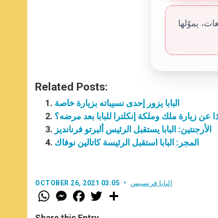
ت، يموّلها
Related Posts:
البابا يزور إحدى نسيباته بزيارة خاصة
ا عن زيارة ملك وملكة إنكلترا للبابا بعد مرضه؟
الأرجنتين: البابا يستقبل الرئيس ألبرتو فرنانديز
المجر: البابا استقبل الرئيسة كاتالين نوفاك
البابا فرنسيس
OCTOBER 26, 2021 03:05
W
M
F
T
S
h
e
a
w
h
a
s
c
i
a
t
s
e
t
r
Share this Entry