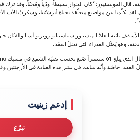
ه، قال المونسنيور: “كان الحوار بسيطاً، ودّياً ومُحبّاً. وقد ترك فيّ
 لقد تكلّمنا عن مواضيع متعلّقة بحياة أبرشيّتنا، وشكرتُ الأب 
”.
 الأسقف نائبه العامّ المنسنيور سيباستيانو روبرتو أستا والفنّان جيو
 نحته، وهو يُمثّل العذراء التي تحلّ العقد.
ّ العقد، خاصّة وأنّه ساهم في نشر هذه العبادة في الأرجنتين وفي أ
إدعم زينيت
تبرّع