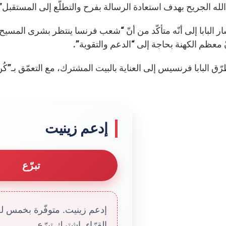
له الجريح بهدف استعادة الرسالة بفرح والتطلّع إلى المستقبل”
ر البابا إلى أنّه متأكّد من أنّ “شعب فرنسا ينتظر بشرى المسيح
 معظم الكهنة بحاجة إلى “الدعم والتقوية”.
ّق البابا فرنسيس إلى العناية بالبيت المشترك، مع التعمّق بـ”كُن م
إدعم زينيت
تبرّع
إدعم زينيت. متوفّرة بخمس لغا
القرّاء. إشترك تبرّع