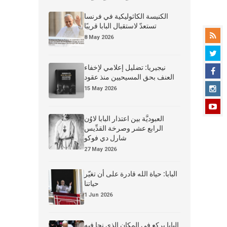
الكنيسة الكاثوليكية في فرنسا
تستعدّ لاستقبال البابا قريبًا
8 May 2026
نيجيريا: تضليل إعلامي لإخفاء
العنف بحق المسيحيين منذ عقود
15 May 2026
العبوديَّة بين اعتذار البابا لاوُن
الرابع عشر وصرخة القدِّيس
شارل دي فوكو
27 May 2026
البابا: حياة الله قادرة على أن تغيّر
حياتنا
1 Jun 2026
البابا يركع في المكان الذي نجا فيه