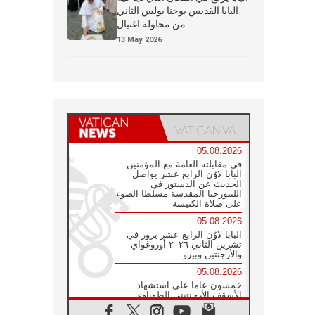
البابا القديس يوحنا بولس الثاني
من محاولة اغتيال
13 May 2026
05.08.2026
في مقابلته العامة مع المؤمنين
البابا لاوُن الرابع عشر يواصل
الحديث عن الدستور في
الليتورجيا المقدسة مسلطا الضوء
على صلاة الكنيسة
05.08.2026
البابا لاوُن الرابع عشر يزور في
تشرين الثاني ٢٠٢٦ أوروغواي
والأرجنتين وبيرو
05.08.2026
خمسون عاما على استشهاد
الأسقف الأرجنتيني الطوباوي
إنريكي أنجيليلي