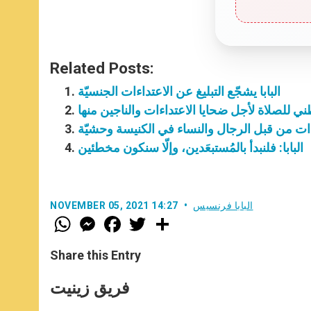
Related Posts:
البابا يشجّع التبليغ عن الاعتداءات الجنسيّة
لوطني للصلاة لأجل ضحايا الاعتداءات والناجين منها
داءات من قبل الرجال والنساء في الكنيسة وحشيّة
البابا: فلنبدأ بالمُستبعَدين، وإلّا سنكون مخطئين
البابا فرنسيس
NOVEMBER 05, 2021 14:27
W
M
F
T
S
h
e
a
w
h
a
s
c
i
a
t
s
e
t
r
Share this Entry
s
e
b
t
e
A
n
o
e
p
g
o
r
فريق زينيت
p
e
k
r