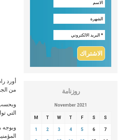
أورد راد
من الجمعيّة
روزنامة
وبحسب ا
November 2021
التي توا
M
T
W
T
F
S
S
وبوجه ه
1
2
3
4
5
6
7
المؤمنين