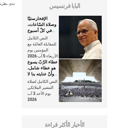
ندى بطرس 
البابا فرنسيس
الإفخارستيّا
وصلاة السّاعات،
في كلّ أسبوع
وكلّ يوم، هما
النص الكامل
النَّفَس في حياة
للمقابلة العامّة مع
الكنيسة
المؤمنين يوم
الأربعاء 5 آب 2026
عطاء الرّبّ يسوع
هو عطاء شامل،
وأنّ عنايته بنا لا
تغيب عنّا أبدًا
النص الكامل لصلاة
التبشير الملائكي
يوم الأحد 2 آب
2026
الأخبار الأكثر قراءة