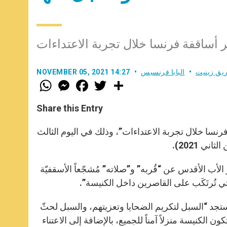
تمر أساقفة فرنسا خلال تجربة الاعتداءات
يق زينيت
البابا فرنسيس
NOVEMBER 05, 2021 14:27
W
M
F
T
S
h
e
a
w
h
a
s
c
i
a
t
s
e
t
r
Share this Entry
s
e
b
t
e
A
n
o
e
p
g
o
r
 فرنسا خلال تجربة الاعتداءات”، وذلك في اليوم الثالث
p
e
k
r
أب الأقدس عن “قُربه” و”صلاته” مُشجّعاً الأسقفيّة
تي تُرتَكَب على القاصرين داخل الكنيسة”.
ستجد “السبل لتكريم الضحايا وتعزيتهم، والسبل لحثّ
 الكنيسة منزلاً آمناً للجميع، بالإضافة إلى الاعتناء