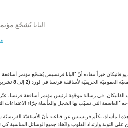
البابا يُشجّع مؤ
فر
يو فاتيكان خبراً مفاده أنّ “البابا فرنسيس يُشجّع مؤتمر أساقفة
 العموميّة الخريفيّة لأساقفة فرنسا في لورد (2 إلى 8 تشرين الثاني 2021).
لفاتيكان، في رسالة موجّهة لرئيس مؤتمر أساقفة فرنسا، عبّر ال
جه “العاصفة التي تسبّب بها الخجل والمأساة جرّاء الاعتداءات ال
ذه المأساة، تكلّم فرنسيس عن قناعته بأنّ الأسقفيّة الفرنسيّة 
 على التوبة وارتداد القلوب واتّخاذ جميع الوسائل المناسبة كي تكون