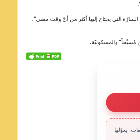
.
 السارّة التي يحتاج إليها أكثر من أيّ وقت مضى”،
ُسبَّحاً” والمسكونيّة.
ت، يموّلها