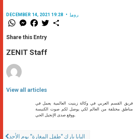
روما
DECEMBER 14, 2021 19:28
W
M
F
T
S
h
e
a
w
h
a
s
c
i
a
t
s
e
t
r
Share this Entry
s
e
b
t
e
A
n
o
e
p
g
o
r
ZENIT Staff
p
e
k
r
View all articles
فريق القسم العربي في وكالة زينيت العالمية يعمل في
مناطق مختلفة من العالم لكي يوصل لكم صوت الكنيسة
ووقع صدى الإنجيل الحي.
البابا بارك "طفل المغارة" يوم الأحد