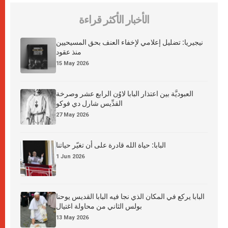
الأخبار الأكثر قراءة
نيجيريا: تضليل إعلامي لإخفاء العنف بحق المسيحيين
منذ عقود
15 May 2026
العبوديَّة بين اعتذار البابا لاوُن الرابع عشر وصرخة
القدِّيس شارل دي فوكو
27 May 2026
البابا: حياة الله قادرة على أن تغيّر حياتنا
1 Jun 2026
البابا يركع في المكان الذي نجا فيه البابا القديس يوحنا
بولس الثاني من محاولة اغتيال
13 May 2026