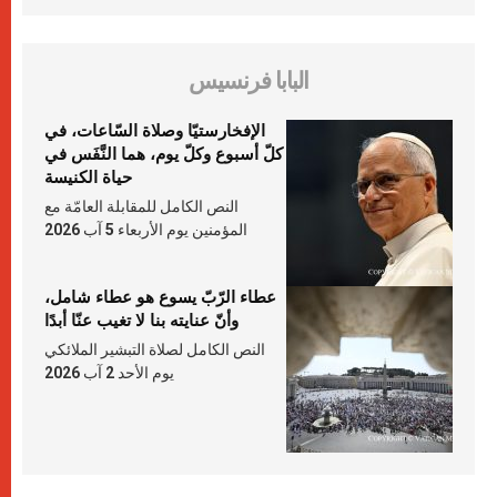
البابا فرنسيس
الإفخارستيّا وصلاة السّاعات، في
كلّ أسبوع وكلّ يوم، هما النَّفَس في
حياة الكنيسة
النص الكامل للمقابلة العامّة مع
المؤمنين يوم الأربعاء 5 آب 2026
عطاء الرّبّ يسوع هو عطاء شامل،
وأنّ عنايته بنا لا تغيب عنّا أبدًا
النص الكامل لصلاة التبشير الملائكي
يوم الأحد 2 آب 2026