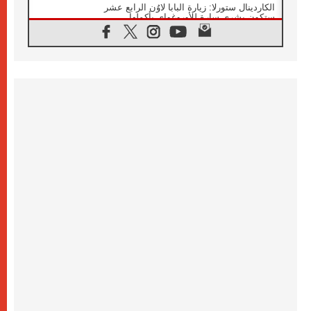
الكاردينال ستورلا: زيارة البابا لاوُن الرابع عشر
ستكون بشرى سارة للأوروغواي بأكملها
07.08.2026
الفاتيكان يعلن برنامج الزيارة الرسولية للبابا لاوُن
الرابع عشر إلى فرنسا
07.08.2026
في الذكرى الـ ٨١ لحادثة هيروشيما الكنيسة في
اليابان تنظم ١٠ أيام للصلاة على نية السلام
07.08.2026
الكنيسة في الأوروغواي: زيارة البابا ستعزز
الإيمان والرجاء
06.08.2026
الاجتماع الشهري للمطارنة الموارنة
06.08.2026
الكاردينال روسي: زيارة البابا لاوُن إلى الأرجنتين
هي تكريم للبابا فرنسيس
06.08.2026
زيارة البابا إلى البيرو ستكون زمن نعمة ومصالحة
ورجاء