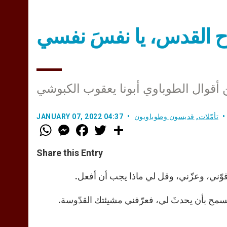
رّوح القدس، يا نفسَ نفسي
أقوال الطوباوي أبونا يعقوب الكبوشي
تأمّلات
,
قديسون وطوباويون
JANUARY 07, 2022 04:37
W
M
F
T
S
h
e
a
w
h
a
s
c
i
a
t
s
e
t
r
Share this Entry
s
e
b
t
e
A
n
o
e
p
g
o
r
قوّني، وعزّني، وقل لي ماذا يجب أن أفعل.
p
e
k
r
تسمح بأن يحدثَ لي، فعرّفني مشيئتك القدّوسة.