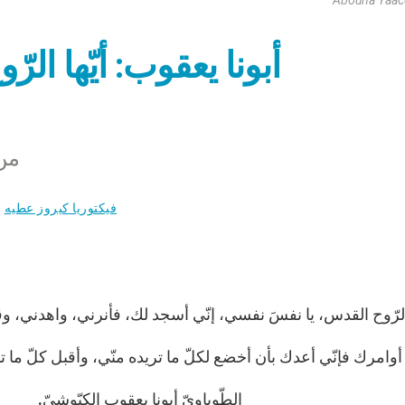
أبونا يعقوب: أيّها ال
من 
فيكتوريا كيروز عطيه
لرّوح القدس، يا نفسَ نفسي، إنّي أسجد لك، فأنرني، واهدني، و
وامرك فإنّي أعدك بأن أخضع لكلّ ما تريده منّي، وأقبل كلّ ما 
وباويّ أبونا يعقوب الكبّوشيّ.