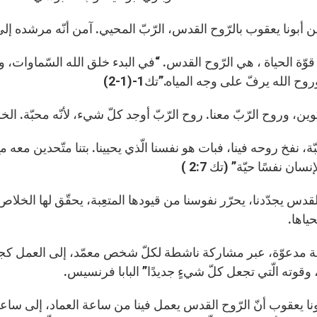
 أبونا يعقوب بالرّوح القدس، الرّبّ المحيي. آمن أنّه مرشده إلى
 قوّة الحياة ، هي الرّوح القدس. “في البدء خلق الله السّماوات
ح الله يرفّ على وجه المياه.”تك1-(1-2)
كوين، وروح الرّبّ معنا. روح الرّبّ أوجد كلّ شيء، لأنّه محبّة. الخ
ّة، نفخ روحه فينا، فبات هو نفسنا الّذي يحيينا. بتنا متّحدين معه 
سان نفسًا حيّة” (تك 2:7 )
لقدس يجدّدنا، يحرّر نفوسنا من قيودها المتعِبة، يحقّق لها الخلاص،
ياها.
ة مدعوّة، عبر مشاركة ناشطة لكلّ شخص معمّد، إلى العمل كجما
وقوته الّتي تجعل كلّ شيءٍ جديدًا” البابا فرنسيس.
ونا يعقوب أنّ الرّوح القدس يعمل فينا من ساعة العماد، إلى ساع