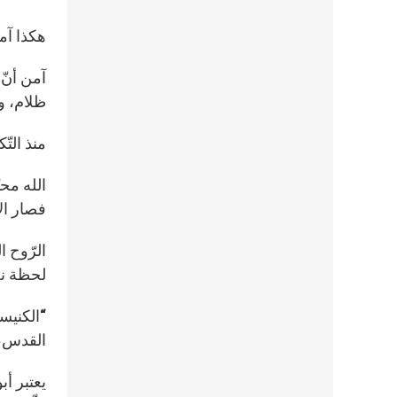
هكذا آمن
آمن أنّ
ظلام، ورو
منذ التّ
الله محب
فصار الإن
الرّوح ا
لحظة نح
“الكنيس
القدس، 
يعتبر أب