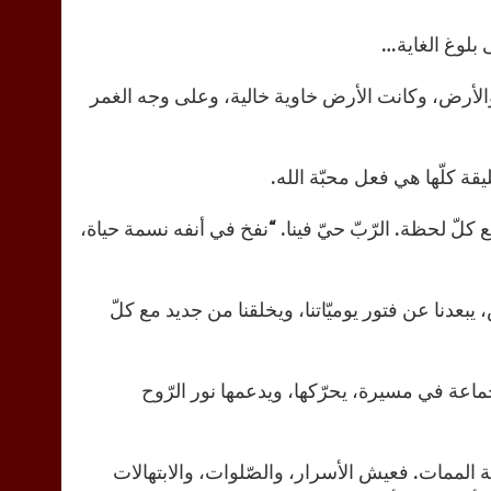
 بلوغ الغاية…
، والأرض، وكانت الأرض خاوية خالية، وعلى وجه الغمر
ليقة كلّها هي فعل محبّة الله.
مع كلّ لحظة. الرّبّ حيّ فينا. “نفخ في أنفه نسمة حياة،
 يبعدنا عن فتور يوميّاتنا، ويخلقنا من جديد مع كلّ
عة في مسيرة، يحرّكها، ويدعمها نور الرّوح
ة الممات. فعيش الأسرار، والصّلوات، والابتهالات