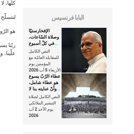
كلّها، ل
لنتسلّح 
البابا فرنسيس
هو الرّو
الإفخارستيّا
وصلاة السّاعات،
في كلّ أسبوع
ربّنا يس
وكلّ يوم، هما
النص الكامل
علّينا، 
النَّفَس في حياة
للمقابلة العامّة مع
الكنيسة
المؤمنين يوم
الأربعاء 5 آب 2026
عطاء الرّبّ يسوع
هو عطاء شامل،
وأنّ عنايته بنا لا
تغيب عنّا أبدًا
النص الكامل لصلاة
التبشير الملائكي
يوم الأحد 2 آب
2026