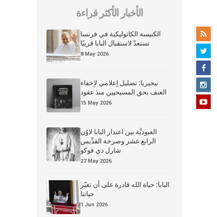
الأخبار الأكثر قراءة
الكنيسة الكاثوليكية في فرنسا
تستعدّ لاستقبال البابا قريبًا
8 May 2026
نيجيريا: تضليل إعلامي لإخفاء
العنف بحق المسيحيين منذ عقود
15 May 2026
العبوديَّة بين اعتذار البابا لاوُن
الرابع عشر وصرخة القدِّيس
شارل دي فوكو
27 May 2026
البابا: حياة الله قادرة على أن تغيّر
حياتنا
1 Jun 2026