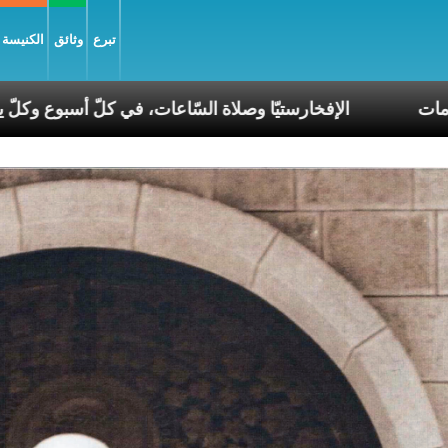
تبرع
وثائق
الكنيسة و
ء تناغم في عصر الانقسامات
الإفخارستيّا وصلاة السّاعات