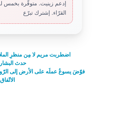
إدعم زينيت. متوفّرة بخمس لغا
القرّاء. إشترك تبرّع
اضطربت مريم لا مِن منظرِ الملاك،
حدث البشارة
فوّضَ يسوعُ عملَه على الأرض إلى الرّو
الاتّفاق