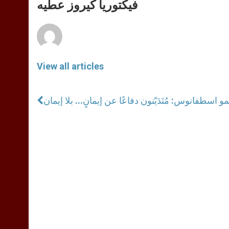
p
g
o
r
فيكتوريا كيروز عطيه
p
e
k
r
View all articles
و اسطفانوس: مُتَدَيّنون دفاعًا عن إيمانٍ... بلا إيمان