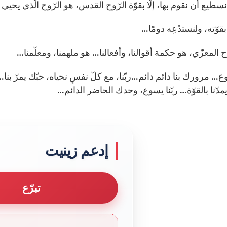
ا نسطيع أن نقوم بها، إلّا بقوّة الرّوح القدس، هو الرّوح الّذي يحيي
بقوّته، ولنستدْعِه دومًا…
ح المعزّي، هو حكمة أقوالنا، وأفعالنا… هو ملهمنا، ومعلّمنا…
وع… مرورك بنا دائم دائم…ربّنا، مع كلّ نفسٍ نحياه، حبّك يمرّ بن
ويمدّنا بالقوّة… ربّنا يسوع، وحدك الحاضر الدائم…
إدعم زينيت
تبرّع