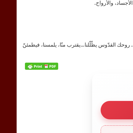
 الأجساد، والأرواح.
ا… روحك القدّوس يظّلّلنا…يقترب منّا، يلمسنا، فيطمئنّ