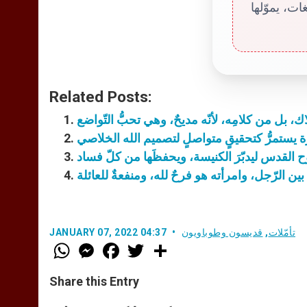
ت، يموّلها
Related Posts:
 بل من كلامِه، لأنّه مديحٌ، وهي تحبُّ التّواضع
 يستمرُّ كتحقيقٍ متواصلٍ لتصميم الله الخلاصي
ح القدس ليدبّرَ الكنيسة، ويحفظَها من كلّ فساد
 بين الرّجل، وامرأته هو فرحٌ لله، ومنفعةٌ للعائلة
تأمّلات
,
قديسون وطوباويون
JANUARY 07, 2022 04:37
W
M
F
T
S
h
e
a
w
h
a
s
c
i
a
t
s
e
t
r
Share this Entry
s
e
b
t
e
A
n
o
e