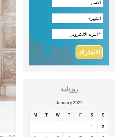
روزنامة
January 2022
M
T
W
T
F
S
S
1
2
oub, FCL