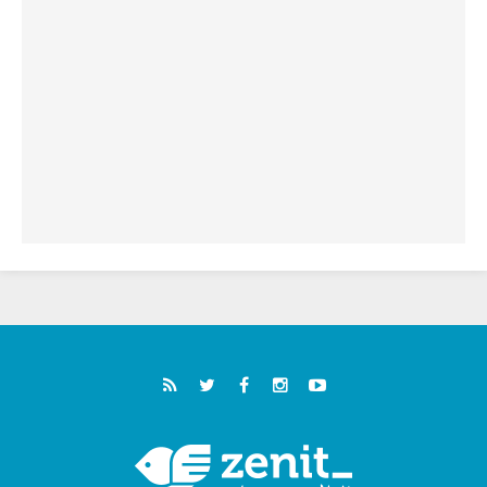
فيكم"