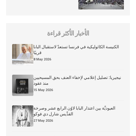
الأخبار الأكثر قراءة
الكنيسة الكاثوليكية في فرنسا تستعدّ لاستقبال البابا
قريبًا
8 May 2026
نيجيريا: تضليل إعلامي لإخفاء العنف بحق المسيحيين
منذ عقود
15 May 2026
العبوديَّة بين اعتذار البابا لاوُن الرابع عشر وصرخة
القدِّيس شارل دي فوكو
27 May 2026