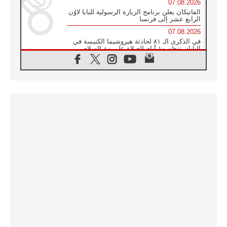
07.08.2026
الفاتيكان يعلن برنامج الزيارة الرسولية للبابا لاوُن
الرابع عشر إلى فرنسا
07.08.2026
في الذكرى الـ ٨١ لحادثة هيروشيما الكنيسة في
اليابان تنظم ١٠ أيام للصلاة على نية السلام
07.08.2026
الكنيسة في الأوروغواي: زيارة البابا ستعزز
الإيمان والرجاء
06.08.2026
الاجتماع الشهري للمطارنة الموارنة
06.08.2026
الكاردينال روسي: زيارة البابا لاوُن إلى الأرجنتين
هي تكريم للبابا فرنسيس
06.08.2026
زيارة البابا إلى البيرو ستكون زمن نعمة ومصالحة
ورجاء
06.08.2026
الكاردينال بارولين في المكسيك: علينا أن نكون
حاضرين إلى جانب المهمشين والمهاجرين
والأجانب
06.08.2026
البابا لاوُن الرابع عشر للشباب في أسيزي:
"أوروبا والعالم يبحثان اليوم عن قديسين جُدد