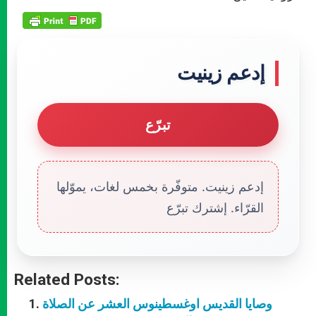
إدعم زينيت
تبرّع
إدعم زينيت. متوفّرة بخمس لغات، يموّلها
القرّاء. إشترك تبرّع
Related Posts:
وصايا القديس اوغسطينوس العشر عن الصلاة