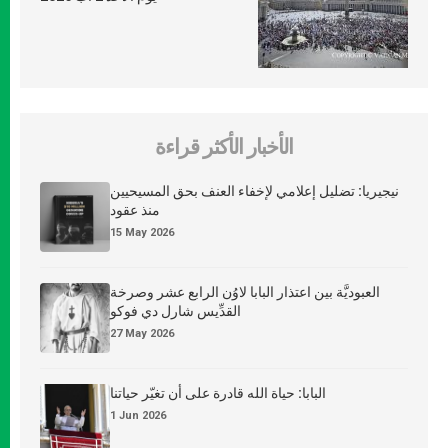
الأخبار الأكثر قراءة
نيجيريا: تضليل إعلامي لإخفاء العنف بحق المسيحيين
منذ عقود
15 May 2026
العبوديَّة بين اعتذار البابا لاوُن الرابع عشر وصرخة
القدِّيس شارل دي فوكو
27 May 2026
البابا: حياة الله قادرة على أن تغيّر حياتنا
1 Jun 2026