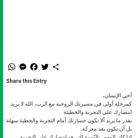
W
M
F
T
S
h
e
a
w
h
a
s
c
i
a
t
s
e
t
r
Share this Entry
s
e
b
t
e
A
n
o
e
p
g
o
r
أخي الإنسان،
p
e
k
r
كمرحلة أولى في مسيرتك الروحية مع الرب، الله لا يريد
انتصارك على التجربة والخطيئة
بقدر ما يريد ألا تكون خسارتك أمام التجربة والخطية سهلة
بل أن تكون بعد معركة.
إذا كان المهم، بالنّسبة لك، هو انتصارك على التجربة