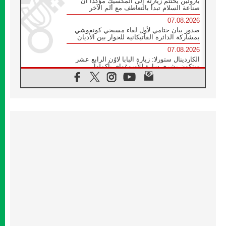
بارولين يختتم زيارته إلى المكسيك مؤكدا أن
صناعة السلام تبدأ بالتعاطف مع ألم الآخر
07.08.2026
صدور بيان ختامي لأول لقاء مسيحي كونفوشي
بمشاركة الدائرة الفاتيكانية للحوار بين الأديان
07.08.2026
الكاردينال ستورلا: زيارة البابا لاوُن الرابع عشر
ستكون بشرى سارة للأوروغواي بأكملها
07.08.2026
الفاتيكان يعلن برنامج الزيارة الرسولية للبابا لاوُن
الرابع عشر إلى فرنسا
07.08.2026
في الذكرى الـ ٨١ لحادثة هيروشيما الكنيسة في
اليابان تنظم ١٠ أيام للصلاة على نية السلام
07.08.2026
الكنيسة في الأوروغواي: زيارة البابا ستعزز
الإيمان والرجاء
06.08.2026
الاجتماع الشهري للمطارنة الموارنة
06.08.2026
الكاردينال روسي: زيارة البابا لاوُن إلى الأرجنتين
هي تكريم للبابا فرنسيس
06.08.2026