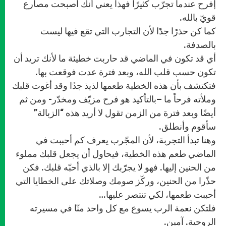
إفرح عندما تجرّب كثيرًا فهذا يعني أنك أصبحت مصارع
قويّ بالله.
كما كن حذرًا جدًا لأن التجارب التي تقع فيها ليست
بالصدفة.
أي قد تكون في الماضي قد حاربت خطيئة ما لأنك تريد أن
تكون حسب قلب الله، وبعد فترة عدت فوقعت بها.
فتكتشف بأن هذه الخطية طعمها لذيذ جدًا وقد أغوت قلبك
وملأته فرحاً ما –بالتأكيد هو فرح مزيّف ومخدّر- ومن ثم
أيضًا وبعد فترة من الزمن تقول لا أريد هذه “الزبالة”
سأقوم وأنطلق.
وهنا تبدأ التجربة، لأن المجّرب يعرف كم أحببت في
الماضي طعم هذه الخطية، فيحاول أن يجعل قلبك مملوء
من الحنين إليها. فهو لا يجرّبك إلا بالذي أحبّه قلبك. فكن
حذًرا من الحنين، وركّز صومك وصلاتك على الخطايا التي
أحببت طعمها، لكي تنتصر عليها…
فلتكن نعمة الرب يسوع مع كل واحد منّا في مسيرته
الروحية. آمين.