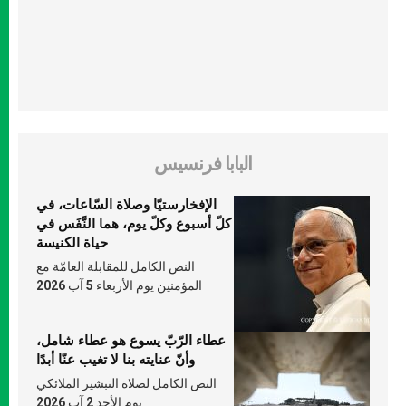
البابا فرنسيس
الإفخارستيّا وصلاة السّاعات، في
كلّ أسبوع وكلّ يوم، هما النَّفَس في
حياة الكنيسة
النص الكامل للمقابلة العامّة مع
المؤمنين يوم الأربعاء 5 آب 2026
عطاء الرّبّ يسوع هو عطاء شامل،
وأنّ عنايته بنا لا تغيب عنّا أبدًا
النص الكامل لصلاة التبشير الملائكي
يوم الأحد 2 آب 2026