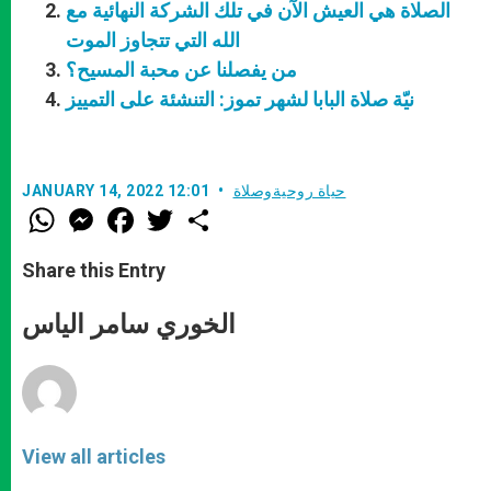
الصلاة هي العيش الآن في تلك الشركة النهائية مع
الله التي تتجاوز الموت
من يفصلنا عن محبة المسيح؟
نيّة صلاة البابا لشهر تموز: التنشئة على التمييز
حياة روحيةوصلاة
JANUARY 14, 2022 12:01
W
M
F
T
S
h
e
a
w
h
a
s
c
i
a
t
s
e
t
r
Share this Entry
s
e
b
t
e
A
n
o
e
p
g
o
r
الخوري سامر الياس
p
e
k
r
View all articles