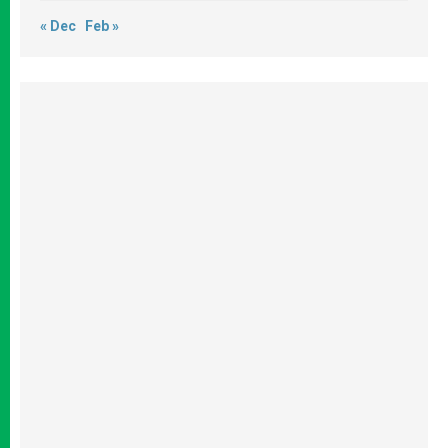
« Dec
Feb »