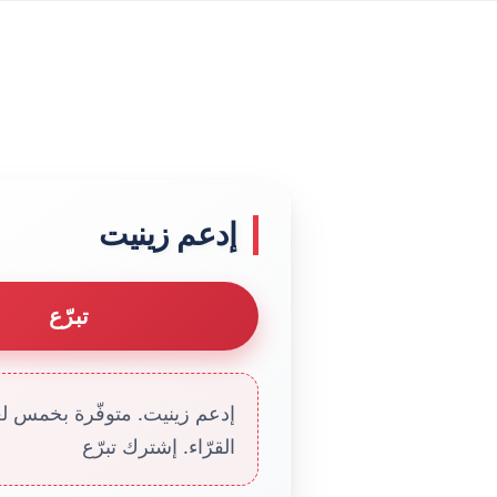
إدعم زينيت
تبرّع
إدعم زينيت. متوفّرة بخمس لغا
القرّاء. إشترك تبرّع