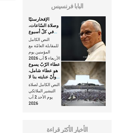
البابا فرنسيس
الإفخارستيّا
وصلاة السّاعات،
في كلّ أسبوع
وكلّ يوم، هما
النص الكامل
النَّفَس في حياة
للمقابلة العامّة مع
الكنيسة
المؤمنين يوم
الأربعاء 5 آب 2026
عطاء الرّبّ يسوع
هو عطاء شامل،
وأنّ عنايته بنا لا
تغيب عنّا أبدًا
النص الكامل لصلاة
التبشير الملائكي
يوم الأحد 2 آب
2026
الأخبار الأكثر قراءة