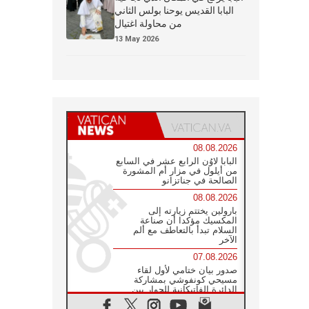
البابا القديس يوحنا بولس الثاني
من محاولة اغتيال
13 May 2026
08.08.2026
البابا لاوُن الرابع عشر في السابع
من أيلول في مزار أم المشورة
الصالحة في جناتزانو
08.08.2026
بارولين يختتم زيارته إلى
المكسيك مؤكدا أن صناعة
السلام تبدأ بالتعاطف مع ألم
الآخر
07.08.2026
صدور بيان ختامي لأول لقاء
مسيحي كونفوشي بمشاركة
الدائرة الفاتيكانية للحوار بين
الأديان