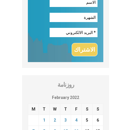
روزنامة
February 2022
M
T
W
T
F
S
S
1
2
3
4
5
6