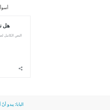
أسوأ م
البابا: يبدو أ