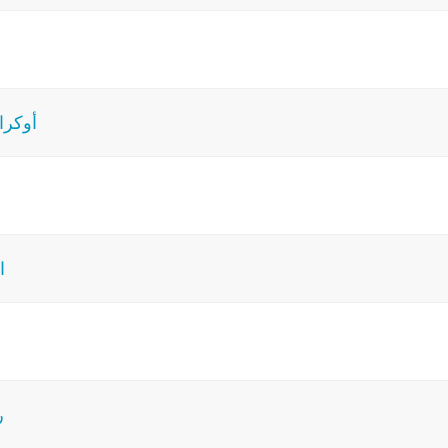
أوكرا
ا
ر