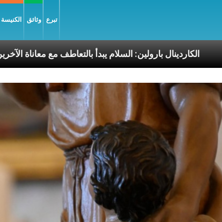
تبرع
وثائق
الكنيسة و
ا الرسوليّة
الكاردينال بارولين: السلام يبدأ بالتعاطف م