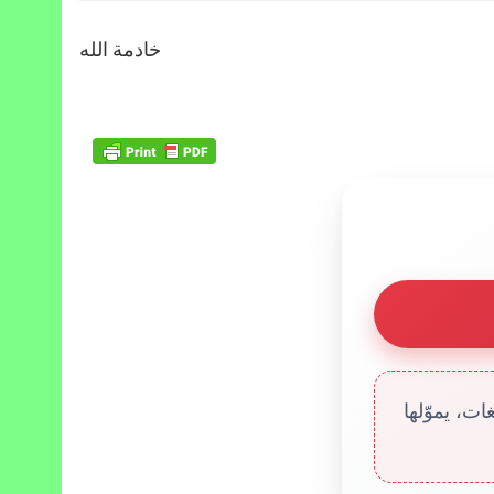
خادمة الله
ت، يموّلها