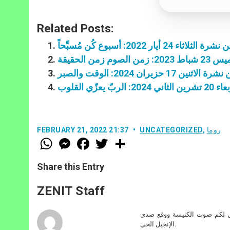
Related Posts:
لثلاثاء 24 أيار 2022: أسبوع كُن مُسبَّحاً
 زمن الحقيقة
اثنين 17 حزيران 2024: الوقت والصبر
يعزّي القلوب
روما
,
UNCATEGORIZED
FEBRUARY 21, 2022 21:37
W
M
F
T
S
h
e
a
w
h
a
s
c
i
a
t
s
e
t
r
Share this Entry
s
e
b
t
e
A
n
o
e
p
g
o
r
ZENIT Staff
p
e
k
r
صل لكم صوت الكنيسة ووقع صدى
الإنجيل الحي.