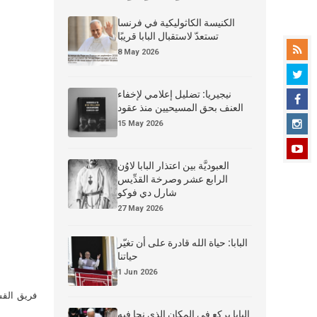
الكنيسة الكاثوليكية في فرنسا
تستعدّ لاستقبال البابا قريبًا
8 May 2026
نيجيريا: تضليل إعلامي لإخفاء
العنف بحق المسيحيين منذ عقود
15 May 2026
العبوديَّة بين اعتذار البابا لاوُن
الرابع عشر وصرخة القدِّيس
شارل دي فوكو
27 May 2026
البابا: حياة الله قادرة على أن تغيّر
حياتنا
1 Jun 2026
فريق القس
البابا يركع في المكان الذي نجا فيه