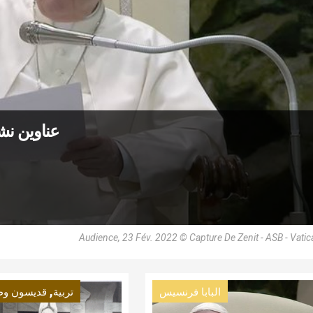
عناوين نشرة الأربعاء 
Audience, 23 Fév. 2022 © Capture De Zenit - ASB - Vati
,
البابا فرنسيس
تربية
قديسون وط