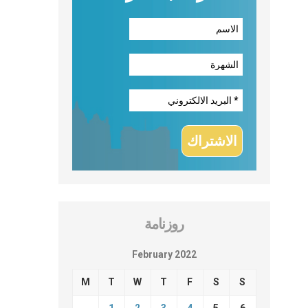
روزنامة
February 2022
M
T
W
T
F
S
S