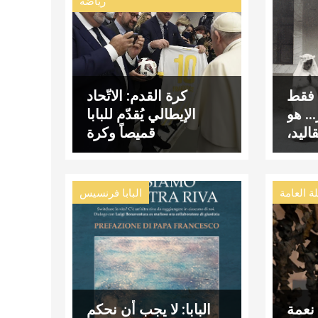
رياضة
 فقط
كرة القدم: الاتّحاد
ر… هو
الإيطالي يُقدّم للبابا
اليد،
قميصاً وكرة
ضائل
لة العامة
البابا فرنسيس
 نعمة
البابا: لا يجب أن نحكم