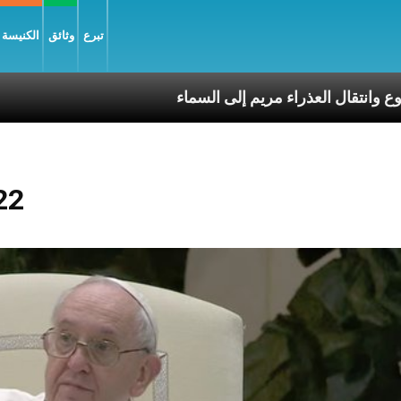
تبرع
وثائق
الكنيسة و
تجلّي الربّ يسوع وانتقال العذراء مريم إلى السماء
22