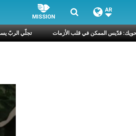
AR
MISSION
اوي البطريرك الحويك: قدّيس الممكن في قلب الأزمات