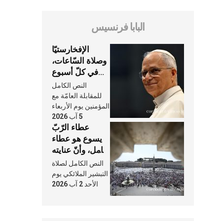
البابا فرنسيس
الإفخارستيّا
وصلاة السّاعات،
في كلّ أسبوع
وكلّ يوم، هما
النص الكامل
النَّفَس في حياة
للمقابلة العامّة مع
الكنيسة
المؤمنين يوم الأربعاء
5 آب 2026
عطاء الرّبّ
يسوع هو عطاء
شامل، وأنّ عنايته
بنا لا تغيب عنّا
النص الكامل لصلاة
أبدًا
التبشير الملائكي يوم
الأحد 2 آب 2026