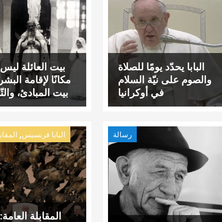
البابا يحدّد يومًا للصلاة
بيت العائلة ليس
والصوم على نيّة السلام
مكانًا لإقامة البش
في أوكرانيا
بيت المبادئ، والتّق
والعواطف، والف
,
رسالة
البابا فرنسيس
المقاب
المقابلة العامة: